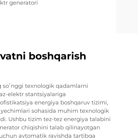
ktr generatori
vatni boshqarish
 soʻnggi texnologik qadamlarni
az-elektr stantsiyalariga
sofistikatsiya energiya boshqaruv tizimi,
 yechimlari sohasida muhim texnologik
di. Ushbu tizim tez-tez energiya talabini
nerator chiqishini talab qilinayotgan
uchun avtomatik ravishda tartibga