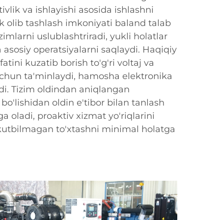
tivlik va ishlayishi asosida ishlashni
uk olib tashlash imkoniyati baland talab
mlarni uslublashtriradi, yukli holatlar
a asosiy operatsiyalarni saqlaydi. Haqiqiy
atini kuzatib borish to'g'ri voltaj va
uchun ta'minlaydi, hamosha elektronika
di. Tizim oldindan aniqlangan
o'lishidan oldin e'tibor bilan tanlash
ga oladi, proaktiv xizmat yo'riqlarini
kutbilmagan to'xtashni minimal holatga