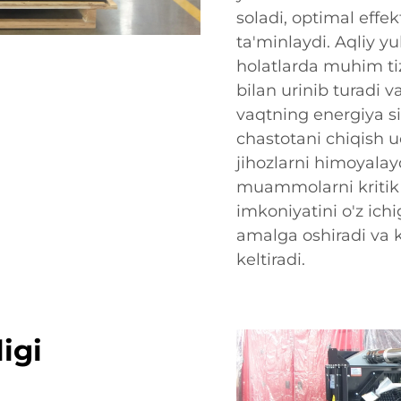
soladi, optimal effek
ta'minlaydi. Aqliy y
holatlarda muhim tizi
bilan urinib turadi v
vaqtning energiya sif
chastotani chiqish 
jihozlarni himoyalay
muammolarni kritik b
imkoniyatini o'z ichi
amalga oshiradi va 
keltiradi.
igi