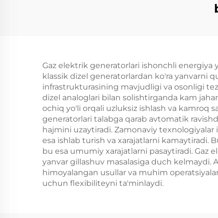
kva generator 60 kva
mu
sessiz narxi
etuv
1
Gaz elektrik generatorlari ishonchli energiya y
20
klassik dizel generatorlardan ko'ra yanvarni qu
gene
infrastrukturasining mavjudligi va osonligi tez
dizel analoglari bilan solishtirganda kam jaha
ochiq yo'li orqali uzluksiz ishlash va kamr
generatorlari talabga qarab avtomatik ravishda
hajmini uzaytiradi. Zamonaviy texnologiyalar 
esa ishlab turish va xarajatlarni kamaytiradi. 
bu esa umumiy xarajatlarni pasaytiradi. Gaz e
yanvar gillashuv masalasiga duch kelmaydi. Avt
himoyalangan usullar va muhim operatsiyalar 
uchun flexibiliteyni ta'minlaydi.