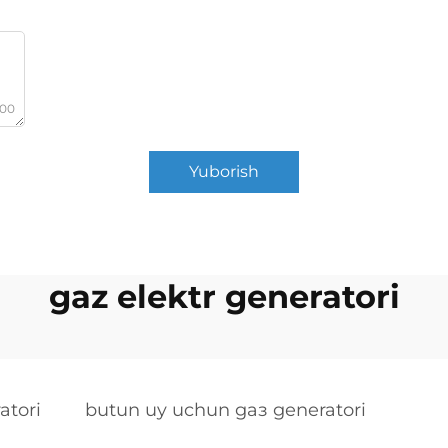
000
Yuborish
gaz elektr generatori
atori
butun uy uchun gаз generatori