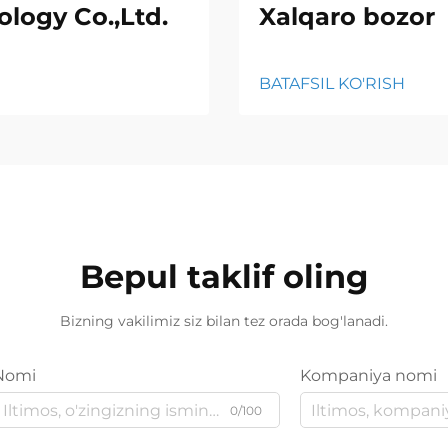
logy Co.,Ltd.
Xalqaro bozor
BATAFSIL KO'RISH
Bepul taklif oling
Bizning vakilimiz siz bilan tez orada bog'lanadi.
Nomi
Kompaniya nomi
0/100