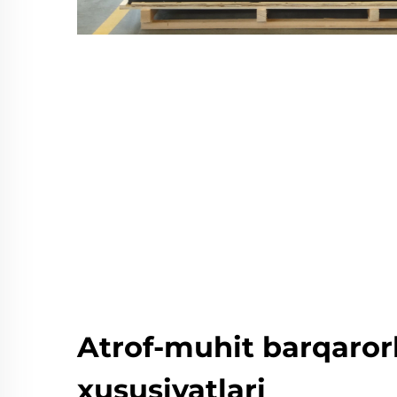
Atrof-muhit barqarorl
xususiyatlari