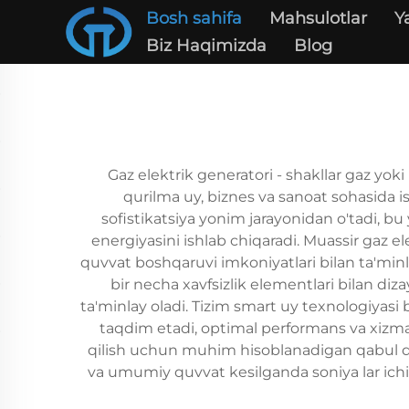
Bosh sahifa
Mahsulotlar
Y
Biz Haqimizda
Blog
Gaz elektrik generatori - shakllar gaz yo
qurilma uy, biznes va sanoat sohasida 
sofistikatsiya yonim jarayonidan o'tadi, bu
energiyasini ishlab chiqaradi. Muassir gaz e
quvvat boshqaruvi imkoniyatlari bilan ta'min
bir necha xavfsizlik elementlari bilan di
ta'minlay oladi. Tizim smart uy texnologiyasi
taqdim etadi, optimal performans va xizmat 
qilish uchun muhim hisoblanadigan qabul qil
va umumiy quvvat kesilganda soniya lar ichida