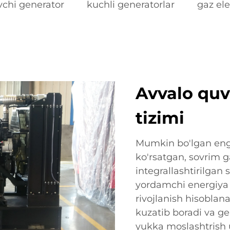
vchi generator
kuchli generatorlar
gaz ele
Avvalo quv
tizimi
Mumkin bo'lgan eng
ko'rsatgan, sovrim g
integrallashtirilgan 
yordamchi energiya
rivojlanish hisoblana
kuzatib boradi va ge
yukka moslashtrish 