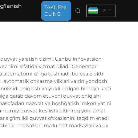
g'lanish
TAKLIFNI
UZ
OLING
 quvvat yaratish tizimi. Ushbu innovatsion
chimi sifatida xizmat qiladi. Generator
 alternatorni ishga tushiradi, bu esa elektr
i, avtomatik o'tkazma vilklari va zin yondosh
noksidi aniqlash va yukli bo'lgan himoya kabi
jasiga qarab davom etuvchi quvvat chiqishi
q masofadan nazorat va boshqarish imkoniyatini
, umumiy quvvat kesilishi oldinroq yoki amal
sig'imlikli quvvat o'tkazishini taqdim etadi
adbirlar markazlari, ma'lumot markazlari va uy