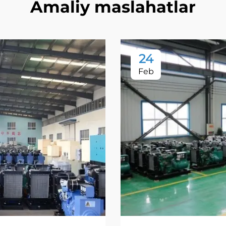
Amaliy maslahatlar
24
Feb