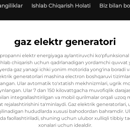
angiliklar
Ishlab Chiqarish Holati
Biz bilan bo
gaz elektr generatori
ki propanni elektr energiyaga aylantiruvchi ko'pfunksional
ishlab chiqarish uchun qadrlanadigan yordamchi quvvat ye
 yerda gaz yanagi ichki yonim motorida yong'ina boradi va
lektrik generatorlari mashina electron boshqaruvi tizimlar
langan. Ular avtomatik to'xtatish mekhnizmlari, ugrik mo
zaynlangan. Ular 7 dan 150 kilovattgacha muvofiqlik dara
 bilan integrallashtirilgan va mobil qurilmalar orqali uzo
rejalashtirishini ta'minlaydi. Gaz elektrik generatorlari
inadigan hududlarda xususi bahodordan bahramdir. Ular 
 faollashtiriladi, shuning uchun ulubor xulliqli tibbiy t
xonalari uchun idealdir.