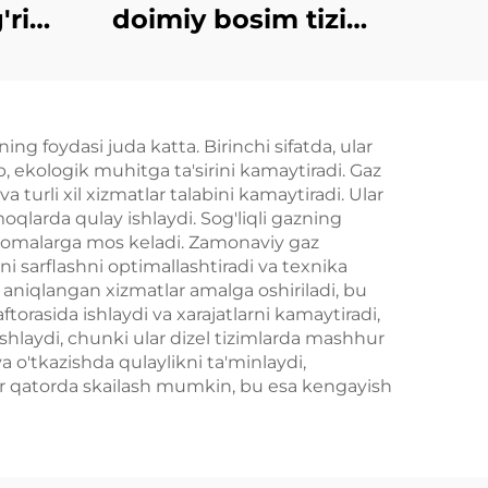
'ri
doimiy bosim tizimi
tez-
35KW sovuq ishga
gan
tushirish dizel
lari
generatori to'plami
ng foydasi juda katta. Birinchi sifatda, ular
b, ekologik muhitga ta'sirini kamaytiradi. Gaz
 turli xil xizmatlar talabini kamaytiradi. Ular
oqlarda qulay ishlaydi. Sog'liqli gazning
vnomalarga mos keladi. Zamonaviy gaz
i sarflashni optimallashtiradi va texnika
 aniqlangan xizmatlar amalga oshiriladi, bu
ftorasida ishlaydi va xarajatlarni kamaytiradi,
shlaydi, chunki ular dizel tizimlarda mashhur
 o'tkazishda qulaylikni ta'minlaydi,
bir qatorda skailash mumkin, bu esa kengayish