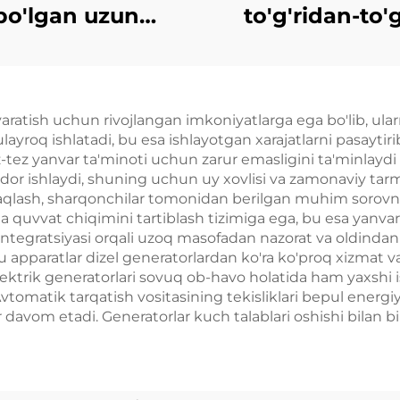
bo'lgan uzun
to'g'ridan-to'g
ddatga davom
quyish seriyali 
chi vaqt 1000kw
tez ishlatiladi
500kw 1600kw
dizel generator
aratish uchun rivojlangan imkoniyatlarga ega bo'lib, ularni
00kw tabiiy gaz
layroq ishlatadi, bu esa ishlayotgan xarajatlarni pasaytiri
rator kompluksi
-tez yanvar ta'minoti uchun zarur emasligini ta'minlaydi va
rdor ishlaydi, shuning uchun uy xovlisi va zamonaviy tarm
oq saqlash, sharqonchilar tomonidan berilgan muhim soro
 quvvat chiqimini tartiblash tizimiga ega, bu esa yanvarn
integratsiyasi orqali uzoq masofadan nazorat va oldindan
Bu apparatlar dizel generatorlardan ko'ra ko'proq xizmat va
lektrik generatorlari sovuq ob-havo holatida ham yaxshi i
omatik tarqatish vositasining tekisliklari bepul energiya
davom etadi. Generatorlar kuch talablari oshishi bilan 