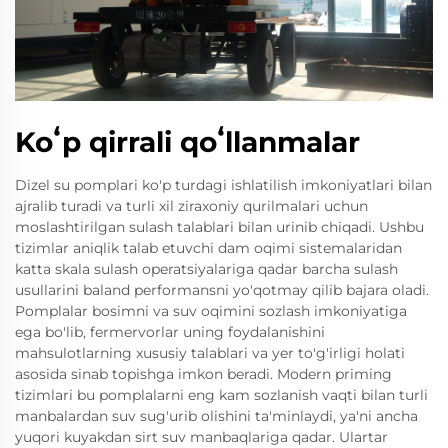
Koʻp qirrali qoʻllanmalar
Dizel su pomplari ko'p turdagi ishlatilish imkoniyatlari bilan
ajralib turadi va turli xil ziraxoniy qurilmalari uchun
moslashtirilgan sulash talablari bilan urinib chiqadi. Ushbu
tizimlar aniqlik talab etuvchi dam oqimi sistemalaridan
katta skala sulash operatsiyalariga qadar barcha sulash
usullarini baland performansni yo'qotmay qilib bajara oladi.
Pomplalar bosimni va suv oqimini sozlash imkoniyatiga
ega bo'lib, fermervorlar uning foydalanishini
mahsulotlarning xususiy talablari va yer to'g'irligi holati
asosida sinab topishga imkon beradi. Modern priming
tizimlari bu pomplalarni eng kam sozlanish vaqti bilan turli
manbalardan suv sug'urib olishini ta'minlaydi, ya'ni ancha
yuqori kuyakdan sirt suv manbaqlariga qadar. Ulartar