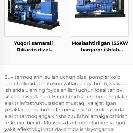
chastota 50HZ/60HZ
Yuqori samarali
Moslashtirilgan 155KW
Rikardo dizel
barqaror ishlab
generatorlarini zavod
chiqarish kam yonilg'i
ishlab chiqarish va
iste'moli dizel
to'g'ridan-to'g'ri sotish
generator to'plami
Suv tarmoqlarini sulish uchun dizel pomplar koʻp
qabul qilinadigan imkoniyatlarga ega boʻlib, ziraxob
ishlarida ularning foydalanilishi uchun ideal tanlov
sifatida hisoblanadi. Birinchi sirtda, ushbu pomplalar
elektr infrastrukturasidan mustaqil va ajratilgan
yetaklarga ega boʻlib, fermervorlar toʻqimli joylarda
elektr tarmoqlariga kirishsiz sulishni amalga oshirish
imkonini beradi. Muassas dizel motorlarning yuqori
yakit effektivligi vaqt davomida ishlayotganda