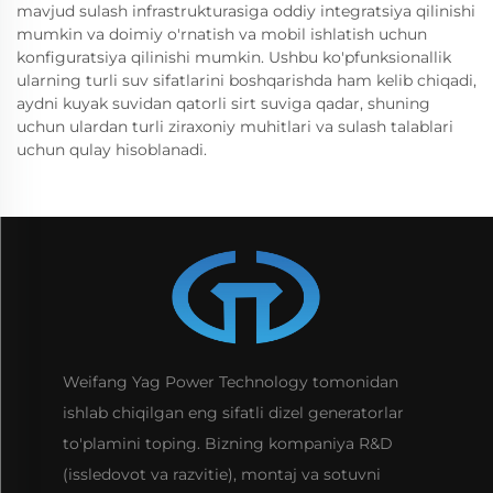
mavjud sulash infrastrukturasiga oddiy integratsiya qilinishi
mumkin va doimiy o'rnatish va mobil ishlatish uchun
konfiguratsiya qilinishi mumkin. Ushbu ko'pfunksionallik
ularning turli suv sifatlarini boshqarishda ham kelib chiqadi,
aydni kuyak suvidan qatorli sirt suviga qadar, shuning
uchun ulardan turli ziraxoniy muhitlari va sulash talablari
uchun qulay hisoblanadi.
Weifang Yag Power Technology tomonidan
ishlab chiqilgan eng sifatli dizel generatorlar
to'plamini toping. Bizning kompaniya R&D
(issledovot va razvitie), montaj va sotuvni