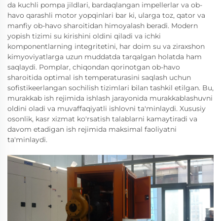
da kuchli pompa jildlari, bardaqlangan impellerlar va ob-
havo qarashli motor yopqinlari bar ki, ularga toz, qator va
manfiy ob-havo sharoitidan himoyalash beradi. Modern
yopish tizimi su kirishini oldini qiladi va ichki
komponentlarning integritetini, har doim su va ziraxshon
kimyoviyatlarga uzun muddatda tarqalgan holatda ham
saqlaydi. Pomplar, chiqondan qorinotgan ob-havo
sharoitida optimal ish temperaturasini saqlash uchun
sofistikeerlangan sochilish tizimlari bilan tashkil etilgan. Bu,
murakkab ish rejimida ishlash jarayonida murakkablashuvni
oldini oladi va muvaffaqiyatli ishlovni ta'minlaydi. Xususiy
osonlik, kasr xizmat ko'rsatish talablarni kamaytiradi va
davom etadigan ish rejimida maksimal faoliyatni
ta'minlaydi.