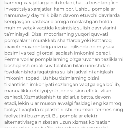
kamroq xarajatlarga olib keladi, hatta boshlangʻich
investitsiya xarajatlari ham bor. Ushbu pomplalar
namunaviy daymlik bilan davom etuvchi davrlarda
kengaygan kasbkar olamiga moslashgan holda
muhim yetak vaqtida kesintisiz sulish davriylarini
ta’minlaydi. Dizel motorlarning yuqori quvvati
pomplalarni murakkab shartlarda yoki kattaroq
ziraxob maydonlariga xizmat qilishda doimiy suv
bosimi va tezligi orqali saqlash imkonini beradi.
Fermervorlar pomplalarning o‘zgaruvchan tezliklarni
boshqarish orqali suv talablari bilan urinishdan
foydalanishda faqatgina sulish jadvalini aniqlash
imkonini topadi. Ushbu tizimlarning o‘zini
tiklantirish imkoniyati sozlangan vaqtga ega boʻlib,
manualikka ehtiyoj yo‘q, operatsion effektivlikni
oshiradi. Xizmatlashish talablari, albatta, davom
etadi, lekin ular muson avvalgi fasldagi eng kamroq
faoliyat vaqtida rejalashtirilishi mumkin, fermesining
faoliyatini buzmaydi. Bu pomplalar elektr
alternativlarga nisbatan uzun xizmat ko‘rsatish