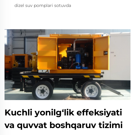
dizel suv pomplari sotuvda
Kuchli yonilg‘lik effeksiyati
va quvvat boshqaruv tizimi