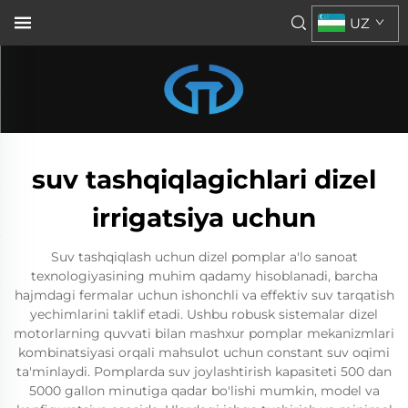
UZ
suv tashqiqlagichlari dizel
irrigatsiya uchun
Suv tashqiqlash uchun dizel pomplar a'lo sanoat
texnologiyasining muhim qadamy hisoblanadi, barcha
hajmdagi fermalar uchun ishonchli va effektiv suv tarqatish
yechimlarini taklif etadi. Ushbu robusk sistemalar dizel
motorlarning quvvati bilan mashxur pomplar mekanizmlari
kombinatsiyasi orqali mahsulot uchun constant suv oqimi
ta'minlaydi. Pomplarda suv joylashtirish kapasiteti 500 dan
5000 gallon minutiga qadar bo'lishi mumkin, model va