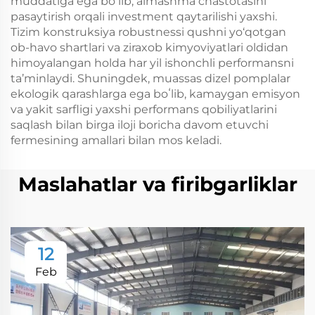
muddatiga ega boʻlib, almashma chastotasini
pasaytirish orqali investment qaytarilishi yaxshi.
Tizim konstruksiya robustnessi qushni yo‘qotgan
ob-havo shartlari va ziraxob kimyoviyatlari oldidan
himoyalangan holda har yil ishonchli performansni
ta’minlaydi. Shuningdek, muassas dizel pomplalar
ekologik qarashlarga ega boʻlib, kamaygan emisyon
va yakit sarfligi yaxshi performans qobiliyatlarini
saqlash bilan birga iloji boricha davom etuvchi
fermesining amallari bilan mos keladi.
Maslahatlar va firibgarliklar
12
Feb