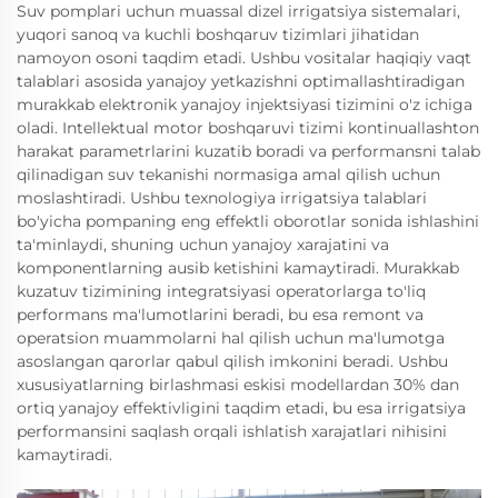
Suv pomplari uchun muassal dizel irrigatsiya sistemalari,
yuqori sanoq va kuchli boshqaruv tizimlari jihatidan
namoyon osoni taqdim etadi. Ushbu vositalar haqiqiy vaqt
talablari asosida yanajoy yetkazishni optimallashtiradigan
murakkab elektronik yanajoy injektsiyasi tizimini o'z ichiga
oladi. Intellektual motor boshqaruvi tizimi kontinuallashton
harakat parametrlarini kuzatib boradi va performansni talab
qilinadigan suv tekanishi normasiga amal qilish uchun
moslashtiradi. Ushbu texnologiya irrigatsiya talablari
bo'yicha pompaning eng effektli oborotlar sonida ishlashini
ta'minlaydi, shuning uchun yanajoy xarajatini va
komponentlarning ausib ketishini kamaytiradi. Murakkab
kuzatuv tizimining integratsiyasi operatorlarga to'liq
performans ma'lumotlarini beradi, bu esa remont va
operatsion muammolarni hal qilish uchun ma'lumotga
asoslangan qarorlar qabul qilish imkonini beradi. Ushbu
xususiyatlarning birlashmasi eskisi modellardan 30% dan
ortiq yanajoy effektivligini taqdim etadi, bu esa irrigatsiya
performansini saqlash orqali ishlatish xarajatlari nihisini
kamaytiradi.