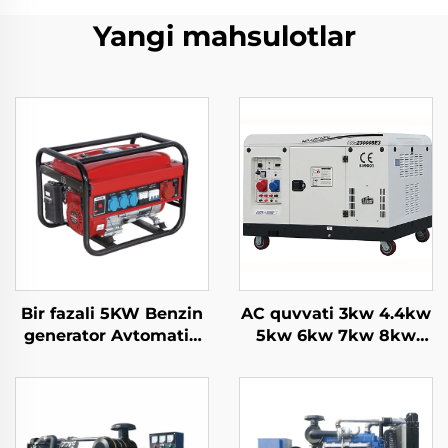
Yangi mahsulotlar
Bir fazali 5KW Benzin
AC quvvati 3kw 4.4kw
generator Avtomatik
5kw 6kw 7kw 8kw
boshlash 4-Stroke
9kw 10kw 12kw
havada sochilgan
havaga sochadigan
dasturi 650W Nominal
benzin generator
Uy va tashqi ishlatish
uchun Avtomatik