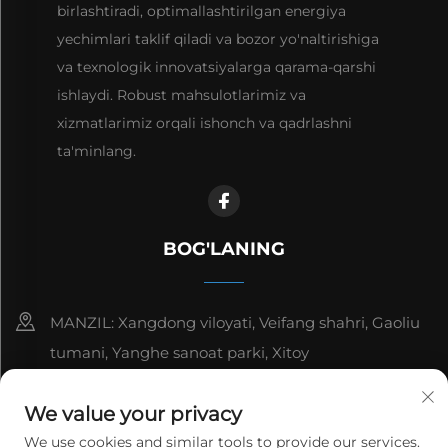
birlashtiradi, optimallashtirilgan energiya
yechimlari taklif qiladi va bozor yo'naltirishiga
va texnologik innovatsiyalarga qarama-qarshi
ishlaydi. Robust mahsulotlarimiz va
xizmatlarimiz orqali ishonch va qadrlashni
ta'minlang.
BOG'LANING
MANZIL: Xangdong viloyati, Veifang shahri, Gaoliu
tumani, Yanghe sanoat parki, Xitoy
8615006666497
We value your privacy
[email protected]
We use cookies and similar tools to provide our services.