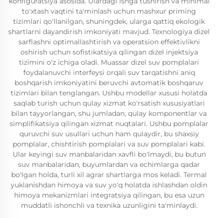
konfiguratsiya asosida. Ulardagi ishga tushirish va minimal
to'xtash vaqtini ta'minlash uchun mashxur priming
tizimlari qo'llanilgan, shuningdek, ularga qattiq ekologik
shartlarni dayandirish imkoniyati mavjud. Texnologiya dizel
sarflashni optimallashtirish va operatsion effektivlikni
oshirish uchun sofistikatsiya qilingan dizel injektsiya
tizimini o'z ichiga oladi. Muassar dizel suv pomplalari
foydalanuvchi interfeysi orqali suv tarqatishni aniq
boshqarish imkoniyatini beruvchi avtomatik boshqaruv
tizimlari bilan tenglangan. Ushbu modellar xususi holatda
saqlab turish uchun qulay xizmat ko'rsatish xususiyatlari
bilan tayyorlangan, shu jumladan, qulay komponentlar va
simplifikatsiya qilingan xizmat nuqtalari. Ushbu pomplalar
quruvchi suv usullari uchun ham qulaydir, bu shaxsiy
pomplalar, chishtirish pomplalari va suv pomplalari kabi.
Ular keyingi suv manbalaridan xavfli bo'lmaydi, bu butun
suv manbalaridan, buyumlardan va echimlarga qadar
bo'lgan holda, turli xil agrar shartlarga mos keladi. Termal
yuklanishdan himoya va suv yo'q holatda ishlashdan oldin
himoya mekanizmlari integratsiya qilingan, bu esa uzun
muddatli ishonchli va texnika uzunligini ta'minlaydi.