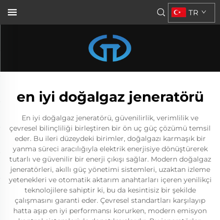
TR
en iyi doğalgaz jeneratörü
En iyi doğalgaz jeneratörü, güvenilirlik, verimlilik ve
çevresel bilinçliliği birleştiren bir ön uç güç çözümü temsil
eder. Bu ileri düzeydeki birimler, doğalgazı karmaşık bir
yanma süreci aracılığıyla elektrik enerjisiye dönüştürerek
tutarlı ve güvenilir bir enerji çıkışı sağlar. Modern doğalgaz
jeneratörleri, akıllı güç yönetimi sistemleri, uzaktan izleme
yetenekleri ve otomatik aktarım anahtarları içeren yenilikçi
teknolojilere sahiptir ki, bu da kesintisiz bir şekilde
çalışmasını garanti eder. Çevresel standartları karşılayıp
hatta aşıp en iyi performansı korurken, modern emisyon