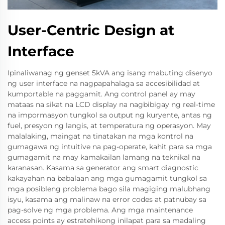
User-Centric Design at
Interface
Ipinaliwanag ng genset 5kVA ang isang mabuting disenyo
ng user interface na nagpapahalaga sa accesibilidad at
kumportable na paggamit. Ang control panel ay may
mataas na sikat na LCD display na nagbibigay ng real-time
na impormasyon tungkol sa output ng kuryente, antas ng
fuel, presyon ng langis, at temperatura ng operasyon. May
malalaking, maingat na tinatakan na mga kontrol na
gumagawa ng intuitive na pag-operate, kahit para sa mga
gumagamit na may kamakailan lamang na teknikal na
karanasan. Kasama sa generator ang smart diagnostic
kakayahan na babalaan ang mga gumagamit tungkol sa
mga posibleng problema bago sila magiging malubhang
isyu, kasama ang malinaw na error codes at patnubay sa
pag-solve ng mga problema. Ang mga maintenance
access points ay estratehikong inilapat para sa madaling