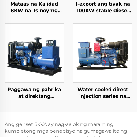
Mataas na Kalidad
I-export ang tiyak na
8KW na Tsinoymg
100KW stable diesel
Portable Generators
generator set para sa
6500 Rated Power
pagbuo ng kuryente
with Single Phase AC
Output inside
Structure Engine for
Sale
Paggawa ng pabrika
Water cooled direct
at direktang
injection series na
pagbebenta ng mga
karaniwang ginagamit
high-performance na
na diesel generator set
Ricardo diesel
generator set
Ang genset 5kVA ay nag-aalok ng maraming
kumpletong mga benepisyo na gumagawa ito ng