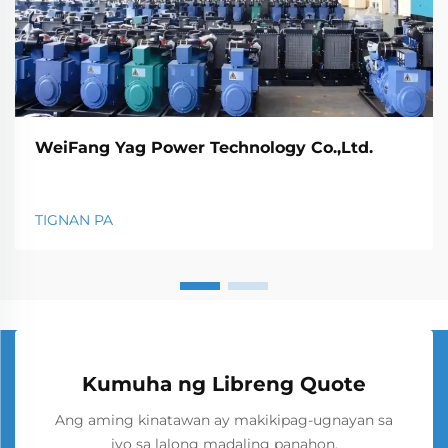
WeiFang Yag Power Technology Co.,Ltd.
TIGNAN PA
Kumuha ng Libreng Quote
Ang aming kinatawan ay makikipag-ugnayan sa
iyo sa lalong madaling panahon.