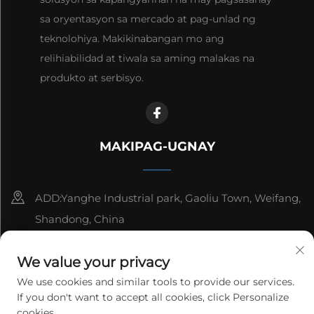
sa oryentasyon sa mercado at pag-unlad ng
teknolohiya. Makikinabangan mo ang
relihiabilidad at tiwala sa aming malakas na
produkto at serbisyo.
MAKIPAG-UGNAY
ADD:Yanghe Industrial park, Gaoliu Town, Weifang,
Shandong, China
8615006666497
We value your privacy
[email protected]
We use cookies and similar tools to provide our services.
If you don't want to accept all cookies, click Personalize
cookies.