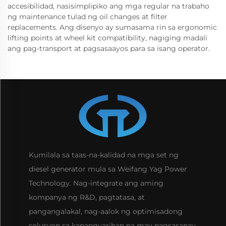
accesibilidad, nasisimplipiko ang mga regular na trabaho
ng maintenance tulad ng oil changes at filter
replacements. Ang disenyo ay sumasama rin sa ergonomic
lifting points at wheel kit compatibility, nagiging madali
ang pag-transport at pagsasaayos para sa isang operator.
Kumilala sa taas-na-kalidad na mga set ng
diesel generator mula sa Weifang Yag Power
Technology. Nag-integrate ang aming
kompanya ng R&D, pagtatasa, at
pangangalakal, nag-aalok ng optimisadong
solusyon sa kapangyarihan na may pagsasanay