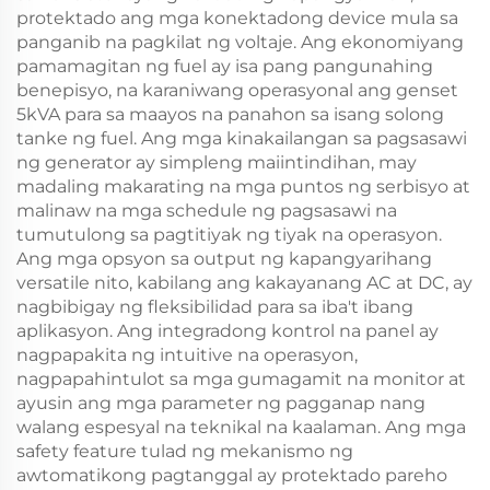
protektado ang mga konektadong device mula sa
panganib na pagkilat ng voltaje. Ang ekonomiyang
pamamagitan ng fuel ay isa pang pangunahing
benepisyo, na karaniwang operasyonal ang genset
5kVA para sa maayos na panahon sa isang solong
tanke ng fuel. Ang mga kinakailangan sa pagsasawi
ng generator ay simpleng maiintindihan, may
madaling makarating na mga puntos ng serbisyo at
malinaw na mga schedule ng pagsasawi na
tumutulong sa pagtitiyak ng tiyak na operasyon.
Ang mga opsyon sa output ng kapangyarihang
versatile nito, kabilang ang kakayanang AC at DC, ay
nagbibigay ng fleksibilidad para sa iba't ibang
aplikasyon. Ang integradong kontrol na panel ay
nagpapakita ng intuitive na operasyon,
nagpapahintulot sa mga gumagamit na monitor at
ayusin ang mga parameter ng pagganap nang
walang espesyal na teknikal na kaalaman. Ang mga
safety feature tulad ng mekanismo ng
awtomatikong pagtanggal ay protektado pareho