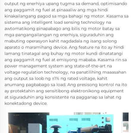
output ng enerhiya upang tugma sa demand, optimisando
ang paggamit ng fuel at pinaaaliw ang mga hindi
kinakailangang pagod sa mga bahagi ng motor. Kasama sa
sistema ang intelligent load sensing technology na
awtomatikong pinapabago ang bilis ng motor batay sa
mga pangangailangan ng enerhiya, siguraduhin ang
mabuting operasyon kahit nagdadala ng isang solong
aparato o maramihang device. Ang feature na ito ay hindi
lamang tinatagal ang buhay ng motor kundi dinatatangi
ang paggamit ng fuel at emisyong mababa. Kasama rin sa
power management system ang state-of-the-art na
voltage regulation technology, na panatilihing maaasahan
ang output sa loob ng ±1% ng rated voltage, kahit
anumang pagbabago sa load. Ang presisong kontrol na ito
ay protektahin ang sensitibong elektronikong equipment
at siguraduhin ang konsistente na pagganap sa lahat ng
konektadong device.