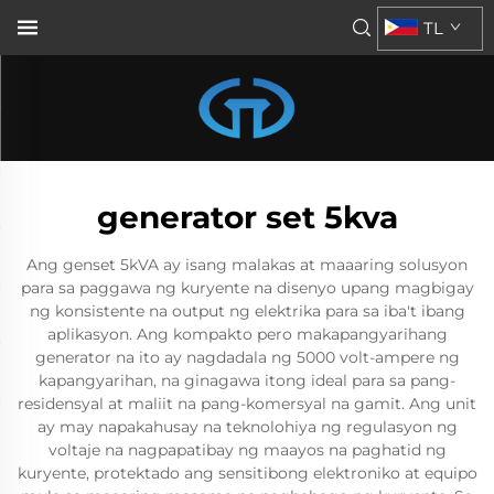
TL
generator set 5kva
Ang genset 5kVA ay isang malakas at maaaring solusyon
para sa paggawa ng kuryente na disenyo upang magbigay
ng konsistente na output ng elektrika para sa iba't ibang
aplikasyon. Ang kompakto pero makapangyarihang
generator na ito ay nagdadala ng 5000 volt-ampere ng
kapangyarihan, na ginagawa itong ideal para sa pang-
residensyal at maliit na pang-komersyal na gamit. Ang unit
ay may napakahusay na teknolohiya ng regulasyon ng
voltaje na nagpapatibay ng maayos na paghatid ng
kuryente, protektado ang sensitibong elektroniko at equipo