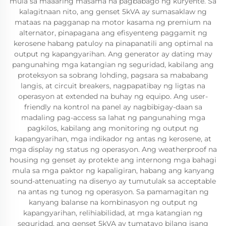
mula sa maaaring masama na pagbabago ng kuryente. Sa
kalagitnaan nito, ang genset 5kVA ay sumasaklaw ng
mataas na pagganap na motor kasama ng premium na
alternator, pinapagana ang efisyenteng paggamit ng
kerosene habang patuloy na pinapanatili ang optimal na
output ng kapangyarihan. Ang generator ay dating may
pangunahing mga katangian ng seguridad, kabilang ang
proteksyon sa sobrang lohding, pagsara sa mababang
langis, at circuit breakers, nagpapatibay ng ligtas na
operasyon at extended na buhay ng equipo. Ang user-
friendly na kontrol na panel ay nagbibigay-daan sa
madaling pag-access sa lahat ng pangunahing mga
pagkilos, kabilang ang monitoring ng output ng
kapangyarihan, mga indikador ng antas ng kerosene, at
mga display ng status ng operasyon. Ang weatherproof na
housing ng genset ay protekte ang internong mga bahagi
mula sa mga paktor ng kapaligiran, habang ang kanyang
sound-attenuating na disenyo ay tumutulak sa acceptable
na antas ng tunog ng operasyon. Sa pamamagitan ng
kanyang balanse na kombinasyon ng output ng
kapangyarihan, relihiabilidad, at mga katangian ng
seguridad, ang genset 5kVA ay tumatayo bilang isang