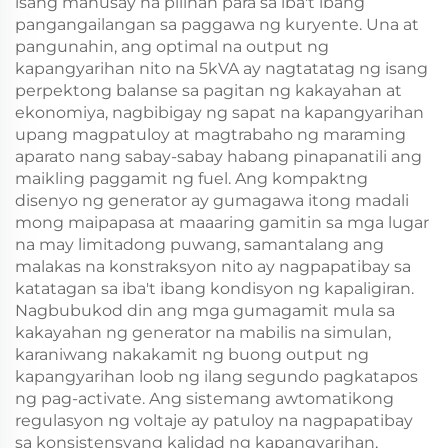
isang mahusay na pilihan para sa iba't ibang
pangangailangan sa paggawa ng kuryente. Una at
pangunahin, ang optimal na output ng
kapangyarihan nito na 5kVA ay nagtatatag ng isang
perpektong balanse sa pagitan ng kakayahan at
ekonomiya, nagbibigay ng sapat na kapangyarihan
upang magpatuloy at magtrabaho ng maraming
aparato nang sabay-sabay habang pinapanatili ang
maikling paggamit ng fuel. Ang kompaktng
disenyo ng generator ay gumagawa itong madali
mong maipapasa at maaaring gamitin sa mga lugar
na may limitadong puwang, samantalang ang
malakas na konstraksyon nito ay nagpapatibay sa
katatagan sa iba't ibang kondisyon ng kapaligiran.
Nagbubukod din ang mga gumagamit mula sa
kakayahan ng generator na mabilis na simulan,
karaniwang nakakamit ng buong output ng
kapangyarihan loob ng ilang segundo pagkatapos
ng pag-activate. Ang sistemang awtomatikong
regulasyon ng voltaje ay patuloy na nagpapatibay
sa konsistensyang kalidad ng kapangyarihan,