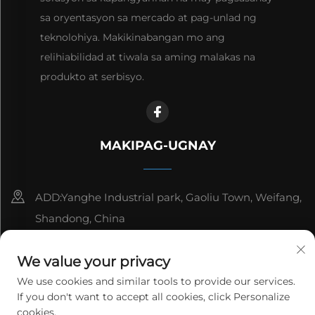
sa oryentasyon sa mercado at pag-unlad ng
teknolohiya. Makikinabangan mo ang
relihiabilidad at tiwala sa aming malakas na
produkto at serbisyo.
MAKIPAG-UGNAY
ADD:Yanghe Industrial park, Gaoliu Town, Weifang,
Shandong, China
8615006666497
We value your privacy
[email protected]
We use cookies and similar tools to provide our services.
If you don't want to accept all cookies, click Personalize
cookies.