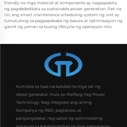
friendly na mga material at komponente ay nagpapakita
ng pagdededikata sa sustainable power generation. Pati na
rin, ang smart maintenance scheduling system ng unit ay
tumutulong sa pagpapababa ng basura at optimisasyon ng
gamit ng yaman sa buong lifecycle ng operasyon nito.
Kumilala sa taas-na-kalidad na mga set ng
diesel generator mula sa Weifang Yag Power
Technology. Nag-integrate ang aming
kompanya ng R&D, pagtatasa, at
pangangalakal, nag-aalok ng optimisadong
solusyon sa kapangyarihan na may pagsasanay