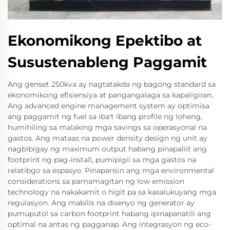
Ekonomikong Epektibo at
Susustenableng Paggamit
Ang genset 250kva ay nagtatakda ng bagong standard sa
ekonomikong efisiensiya at pangangalaga sa kapaligiran.
Ang advanced engine management system ay optimisa
ang paggamit ng fuel sa iba't ibang profile ng loheng,
humihiling sa malaking mga savings sa operasyonal na
gastos. Ang mataas na power density design ng unit ay
nagbibigay ng maximum output habang pinapaliit ang
footprint ng pag-install, pumipigil sa mga gastos na
relatibgo sa espasyo. Pinapansin ang mga environmental
considerations sa pamamagitan ng low emission
technology na nakakamit o higit pa sa kasalukuyang mga
regulasyon. Ang mabilis na disenyo ng generator ay
pumuputol sa carbon footprint habang ipinapanatili ang
optimal na antas ng pagganap. Ang integrasyon ng eco-