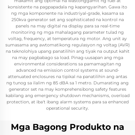
makamit ang optimal na wastonggamit ng fuel at
konsistente na pagpapadala ng kapangyarihan. Gawa ito
ng mga komponente na industriyal-grade, kasama sa
250kva generator set ang sophisticated na kontrol na
panels na may digital na display para sa real-time
monitoring ng mga mahalagang parameter tulad ng
voltag, frequency, at temperatura ng motor. Ang unit ay
sumasama ang awtomatikong regulasyon ng voltag (AVR)
na teknolohiya upang panatilihin ang tiyak na output kahit
na may pagbabago sa load. Pinag-uusapan ang mga
environmental considerations sa pamamagitan ng
advanced na emission control systems at sound-
attenuated enclosures na tipikal na panatilihin ang antas
ng tunog sa ilalim ng 85 dBA sa 1 metro. Dumarating ang
generator set na may komprehensibong safety features
kabilang ang emergency shutdown mechanisms, overload
protection, at iba't ibang alarm systems para sa enhanced
operational security.
Mga Bagong Produkto na