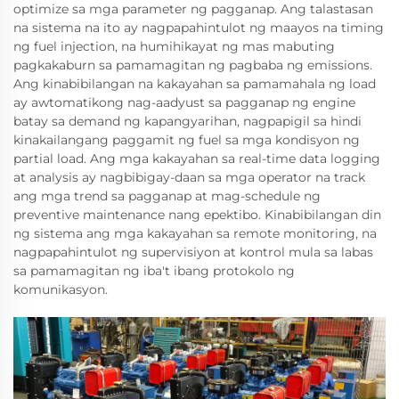
optimize sa mga parameter ng pagganap. Ang talastasan
na sistema na ito ay nagpapahintulot ng maayos na timing
ng fuel injection, na humihikayat ng mas mabuting
pagkakaburn sa pamamagitan ng pagbaba ng emissions.
Ang kinabibilangan na kakayahan sa pamamahala ng load
ay awtomatikong nag-aadyust sa pagganap ng engine
batay sa demand ng kapangyarihan, nagpapigil sa hindi
kinakailangang paggamit ng fuel sa mga kondisyon ng
partial load. Ang mga kakayahan sa real-time data logging
at analysis ay nagbibigay-daan sa mga operator na track
ang mga trend sa pagganap at mag-schedule ng
preventive maintenance nang epektibo. Kinabibilangan din
ng sistema ang mga kakayahan sa remote monitoring, na
nagpapahintulot ng supervisiyon at kontrol mula sa labas
sa pamamagitan ng iba't ibang protokolo ng
komunikasyon.