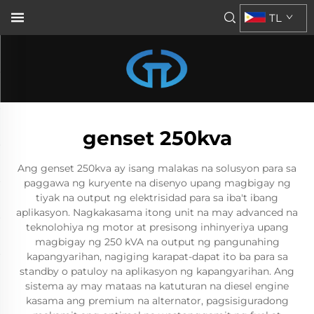
TL
genset 250kva
Ang genset 250kva ay isang malakas na solusyon para sa
paggawa ng kuryente na disenyo upang magbigay ng
tiyak na output ng elektrisidad para sa iba't ibang
aplikasyon. Nagkakasama itong unit na may advanced na
teknolohiya ng motor at presisong inhinyeriya upang
magbigay ng 250 kVA na output ng pangunahing
kapangyarihan, nagiging karapat-dapat ito ba para sa
standby o patuloy na aplikasyon ng kapangyarihan. Ang
sistema ay may mataas na katuturan na diesel engine
kasama ang premium na alternator, pagsisiguradong