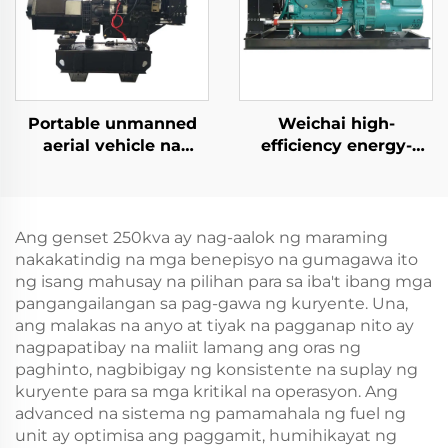
Portable unmanned
Weichai high-
aerial vehicle na
efficiency energy-
nakatuon sa pagsingil
saving backup power
ng diesel generator
supply 132KW diesel
set
generator set
Ang genset 250kva ay nag-aalok ng maraming
nakakatindig na mga benepisyo na gumagawa ito
ng isang mahusay na pilihan para sa iba't ibang mga
pangangailangan sa pag-gawa ng kuryente. Una,
ang malakas na anyo at tiyak na pagganap nito ay
nagpapatibay na maliit lamang ang oras ng
paghinto, nagbibigay ng konsistente na suplay ng
kuryente para sa mga kritikal na operasyon. Ang
advanced na sistema ng pamamahala ng fuel ng
unit ay optimisa ang paggamit, humihikayat ng