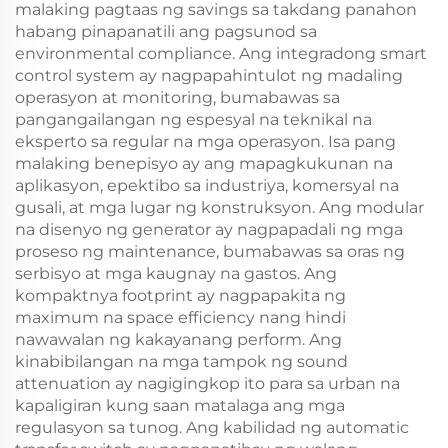
malaking pagtaas ng savings sa takdang panahon
habang pinapanatili ang pagsunod sa
environmental compliance. Ang integradong smart
control system ay nagpapahintulot ng madaling
operasyon at monitoring, bumabawas sa
pangangailangan ng espesyal na teknikal na
eksperto sa regular na mga operasyon. Isa pang
malaking benepisyo ay ang mapagkukunan na
aplikasyon, epektibo sa industriya, komersyal na
gusali, at mga lugar ng konstruksyon. Ang modular
na disenyo ng generator ay nagpapadali ng mga
proseso ng maintenance, bumabawas sa oras ng
serbisyo at mga kaugnay na gastos. Ang
kompaktnya footprint ay nagpapakita ng
maximum na space efficiency nang hindi
nawawalan ng kakayanang perform. Ang
kinabibilangan na mga tampok ng sound
attenuation ay nagigingkop ito para sa urban na
kapaligiran kung saan matalaga ang mga
regulasyon sa tunog. Ang kabilidad ng automatic