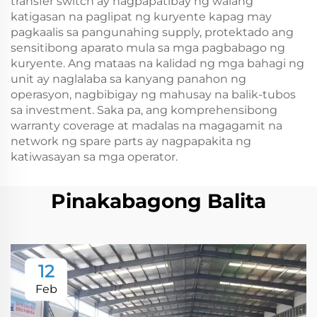
transfer switch ay nagpapatibay ng walang
katigasan na paglipat ng kuryente kapag may
pagkaalis sa pangunahing supply, protektado ang
sensitibong aparato mula sa mga pagbabago ng
kuryente. Ang mataas na kalidad ng mga bahagi ng
unit ay naglalaba sa kanyang panahon ng
operasyon, nagbibigay ng mahusay na balik-tubos
sa investment. Saka pa, ang komprehensibong
warranty coverage at madalas na magagamit na
network ng spare parts ay nagpapakita ng
katiwasayan sa mga operator.
Pinakabagong Balita
12
Feb