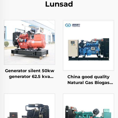
Lunsad
Generator silent 50kw
generator 62.5 kva
China good quality
generator 60 kva
Natural Gas Biogas
silent price
Liquefied Petroleum
Gas Backup Power
Generation Gas
Generator Set