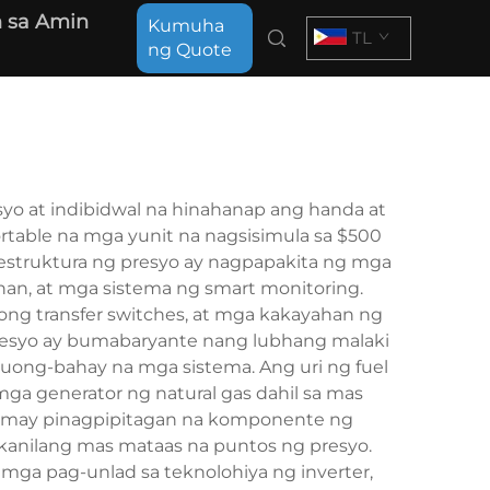
 sa Amin
Kumuha
TL
ng Quote
o at indibidwal na hinahanap ang handa at
ortable na mga yunit na nagsisimula sa $500
 estruktura ng presyo ay nagpapakita ng mga
ihan, at mga sistema ng smart monitoring.
ng transfer switches, at mga kakayahan ng
presyo ay bumabaryante nang lubhang malaki
ong-bahay na mga sistema. Ang uri ng fuel
a generator ng natural gas dahil sa mas
y may pinagpipitagan na komponente ng
 kanilang mas mataas na puntos ng presyo.
 mga pag-unlad sa teknolohiya ng inverter,