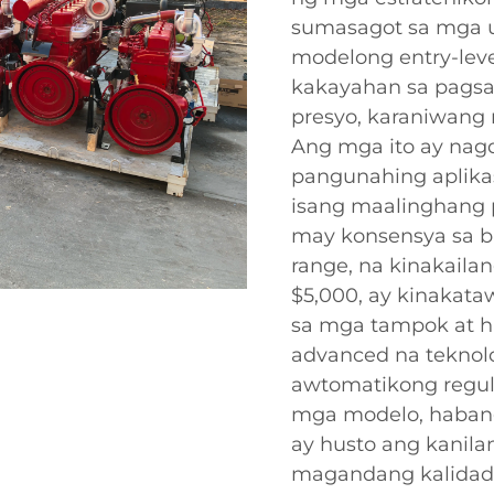
sumasagot sa mga 
modelong entry-lev
kakayahan sa pagsa
presyo, karaniwang 
Ang mga ito ay nag
pangunahing aplika
isang maalinghang 
may konsensya sa b
range, na kinakail
$5,000, ay kinakata
sa mga tampok at 
advanced na teknolo
awtomatikong regul
mga modelo, haban
ay husto ang kanil
magandang kalidad