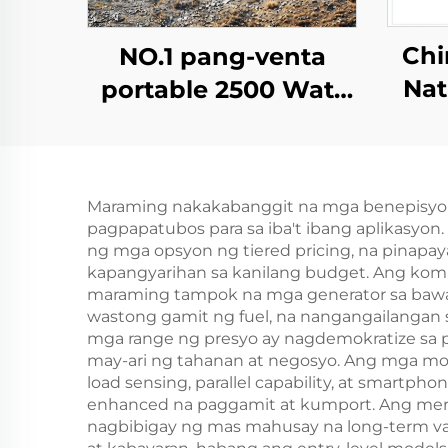
Chi
NO.1 pang-venta
Nat
portable 2500 Watt
Liqu
Gas Inverter Silent
Gas
Electric Mini Gasoline
G
Generator
Maraming nakakabanggit na mga benepisyo a
pagpapatubos para sa iba't ibang aplikasy
ng mga opsyon ng tiered pricing, na pinap
kapangyarihan sa kanilang budget. Ang kom
maraming tampok na mga generator sa bawa
wastong gamit ng fuel, na nangangailangan 
mga range ng presyo ay nagdemokratize sa p
may-ari ng tahanan at negosyo. Ang mga 
load sensing, parallel capability, at smartp
enhanced na paggamit at kumport. Ang merkad
nagbibigay ng mas mahusay na long-term va