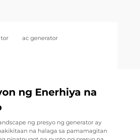
tor
ac generator
on ng Enerhiya na
o
andscape ng presyo ng generator ay
 nakikitaan na halaga sa pamamagitan
ng pinatnugot na punto ng presyo na