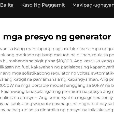
Balita
Kaso Ng Paggamit
Makipag-ugnayan
mga presyo ng generator
an sa isang mahalagang pagtutulak para sa mga negosy
lok ang merkado ng isang maluob na pilihan, mula sa p
a humahanda sa higit pa sa $10,000. Ang kasalukuyang
likasan ng fuel, kakayahan ng paglalabas ng kapangyar
ang mga sofistikadong regulator ng voltas, awtomatiko
walang katigil na pamamahala ng kapangyarihan. Ang 
a 2000W na mga portable model hanggang sa 50kW na bu
 karaniwang kinakailangan ng premium na presyo ang mg
malinis na emisyon. Ang komersyal na mga generator a
ay na kaukulang warranty coverage, na nagpapatibay sa
 na pag-unlad sa dinamika ng presyo, na inilalakas ng