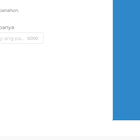
panahon.
panya
0/200