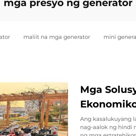
mga presyo ng generator
ator
maliit na mga generator
mini genera
Mga Solusy
Ekonomik
Ang kasalukuyang l
nag-aalok ng hindi
ng mga estratehiko