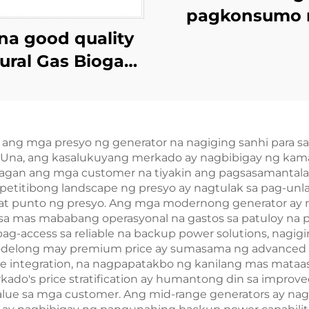
pagkonsumo 
na good quality
enerhiya at ma
ural Gas Biogas
na kahusaya
efied Petroleum
300KW natural
 Backup Power
generator se
eneration Gas
ng mga presyo ng generator na nagiging sanhi para s
Generator Set
on. Una, ang kasalukuyang merkado ay nagbibigay ng 
ayagan ang mga customer na tiyakin ang pagsasamantal
petitibong landscape ng presyo ay nagtulak sa pag-un
t punto ng presyo. Ang mga modernong generator ay
sa mas mababang operasyonal na gastos sa patuloy na 
ag-access sa reliable na backup power solutions, nagi
modelong may premium price ay sumasama ng advanced
hone integration, na nagpapatakbo ng kanilang mas mata
o's price stratification ay humantong din sa improved 
lue sa mga customer. Ang mid-range generators ay nag