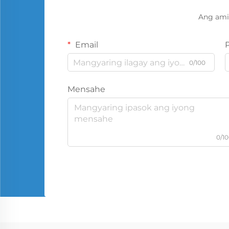
Ang ami
Email
0/100
Mensahe
0/1