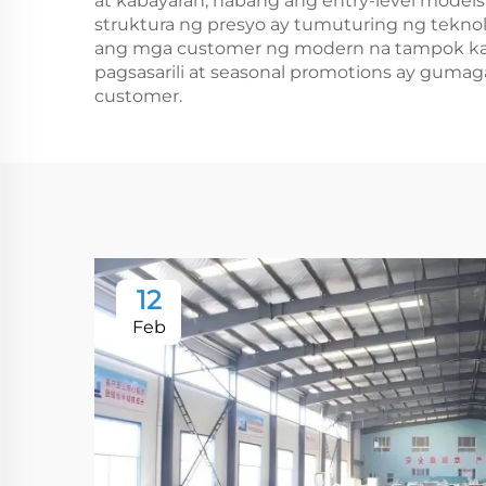
at kabayaran, habang ang entry-level models
struktura ng presyo ay tumuturing ng teknolo
ang mga customer ng modern na tampok kahit
pagsasarili at seasonal promotions ay gu
customer.
12
Feb