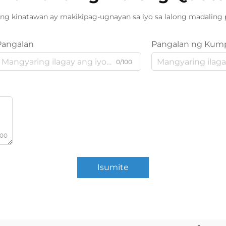
ng kinatawan ay makikipag-ugnayan sa iyo sa lalong madaling 
Pangalan
Pangalan ng Kum
0/100
000
Isumite