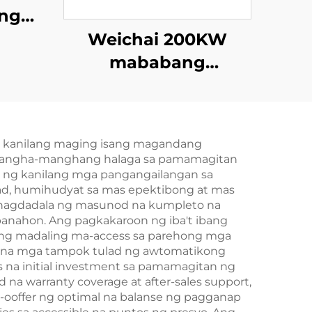
ng
taas
Weichai 200KW
n
mababang
 gas
pagkonsumo ng
t
gasolina, mababang
emisyon,
a kanilang maging isang magandang
maaasahang set ng
kamangha-manghang halaga sa pamamagitan
diesel generator
a ng kanilang mga pangangailangan sa
lad, humihudyat sa mas epektibong at mas
 nagdadala ng masunod na kumpleto na
panahon. Ang pagkakaroon ng iba't ibang
ging madaling ma-access sa parehong mga
 na mga tampok tulad ng awtomatikong
as na initial investment sa pamamagitan ng
na warranty coverage at after-sales support,
-ooffer ng optimal na balanse ng pagganap