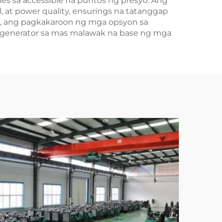
es sa accessible na puntos ng presyo. Ang
, at power quality, ensurings na tatanggap
n, ang pagkakaroon ng mga opsyon sa
 generator sa mas malawak na base ng mga