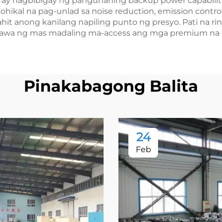
 ay nagbibigay ng pangunahing backup power capabiliti
hikal na pag-unlad sa noise reduction, emission control
 anong kanilang napiling punto ng presyo. Pati na ri
magawa ng mas madaling ma-access ang mga premium na
Pinakabagong Balita
24
Feb