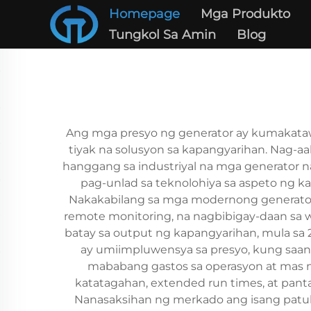
Homepage
Mga Produkto
Tungkol Sa Amin
Blog
Ang mga presyo ng generator ay kumakataw
tiyak na solusyon sa kapangyarihan. Nag-aa
hanggang sa industriyal na mga generator n
pag-unlad sa teknolohiya sa aspeto ng ka
Nakakabilang sa mga modernong generator 
remote monitoring, na nagbibigay-daan sa 
batay sa output ng kapangyarihan, mula s
ay umiimpluwensya sa presyo, kung saan
mababang gastos sa operasyon at mas 
katatagahan, extended run times, at pant
Nanasaksihan ng merkado ang isang patuloy