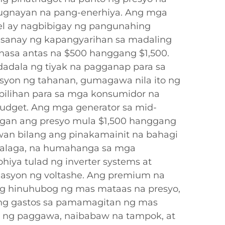
ugnayan na pang-enerhiya. Ang mga
el ay nagbibigay ng pangunahing
sanay ng kapangyarihan sa madaling
nasa antas na $500 hanggang $1,500.
dadala ng tiyak na pagganap para sa
syon ng tahanan, gumagawa nila ito ng
pilihan para sa mga konsumidor na
udget. Ang mga generator sa mid-
angan ang presyo mula $1,500 hanggang
wan bilang ang pinakamainit na bahagi
halaga, na humahanga sa mga
hiya tulad ng inverter systems at
asyon ng voltashe. Ang premium na
g hinuhubog ng mas mataas na presyo,
ang gastos sa pamamagitan ng mas
 ng paggawa, naibabaw na tampok, at