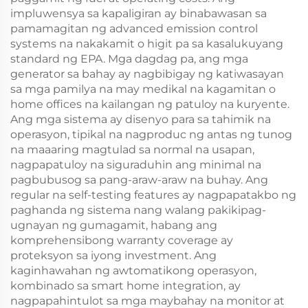
impluwensya sa kapaligiran ay binabawasan sa
pamamagitan ng advanced emission control
systems na nakakamit o higit pa sa kasalukuyang
standard ng EPA. Mga dagdag pa, ang mga
generator sa bahay ay nagbibigay ng katiwasayan
sa mga pamilya na may medikal na kagamitan o
home offices na kailangan ng patuloy na kuryente.
Ang mga sistema ay disenyo para sa tahimik na
operasyon, tipikal na nagproduc ng antas ng tunog
na maaaring magtulad sa normal na usapan,
nagpapatuloy na siguraduhin ang minimal na
pagbubusog sa pang-araw-araw na buhay. Ang
regular na self-testing features ay nagpapatakbo ng
paghanda ng sistema nang walang pakikipag-
ugnayan ng gumagamit, habang ang
komprehensibong warranty coverage ay
proteksyon sa iyong investment. Ang
kaginhawahan ng awtomatikong operasyon,
kombinado sa smart home integration, ay
nagpapahintulot sa mga maybahay na monitor at