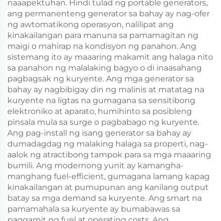
naaapektuhan. Hindi tulad ng portable generators,
ang permanenteng generator sa bahay ay nag-ofer
ng awtomatikong operasyon, nalilipat ang
kinakailangan para manuna sa pamamagitan ng
maigi o mahirap na kondisyon ng panahon. Ang
sistemang ito ay maaaring makamit ang halaga nito
sa panahon ng malalaking bagyo o di inaasahang
pagbagsak ng kuryente. Ang mga generator sa
bahay ay nagbibigay din ng malinis at matatag na
kuryente na ligtas na gumagana sa sensitibong
elektroniko at aparato, humihinto sa posibleng
pinsala mula sa surge o pagbabago ng kuryente.
Ang pag-install ng isang generator sa bahay ay
dumadagdag ng malaking halaga sa properti, nag-
aalok ng atractibong tampok para sa mga maaaring
bumili. Ang modernong yunit ay kamangha-
manghang fuel-efficient, gumagana lamang kapag
kinakailangan at pumupunan ang kanilang output
batay sa mga demand sa kuryente. Ang smart na
pamamahala sa kuryente ay bumabawas sa
paggamit ng fuel at operating costs. Ang