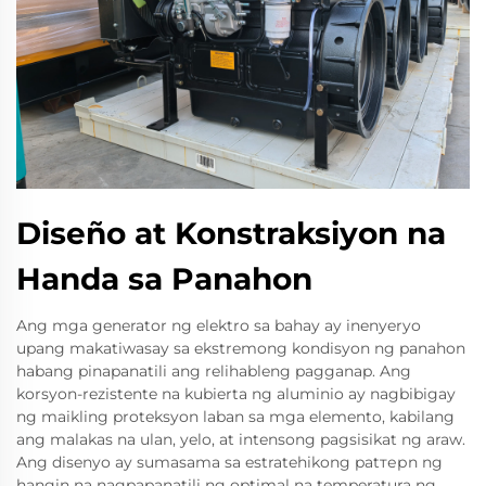
Diseño at Konstraksiyon na
Handa sa Panahon
Ang mga generator ng elektro sa bahay ay inenyeryo
upang makatiwasay sa ekstremong kondisyon ng panahon
habang pinapanatili ang relihableng pagganap. Ang
korsyon-rezistente na kubierta ng aluminio ay nagbibigay
ng maikling proteksyon laban sa mga elemento, kabilang
ang malakas na ulan, yelo, at intensong pagsisikat ng araw.
Ang disenyo ay sumasama sa estratehikong patтерn ng
hangin na nagpapanatili ng optimal na temperatura ng