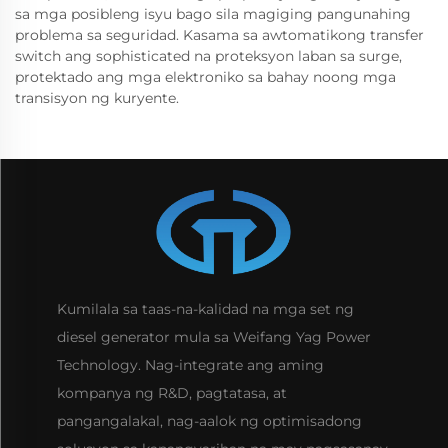
sa mga posibleng isyu bago sila magiging pangunahing
problema sa seguridad. Kasama sa awtomatikong transfer
switch ang sophisticated na proteksyon laban sa surge,
protektado ang mga elektroniko sa bahay noong mga
transisyon ng kuryente.
Kumilala sa taas-na-kalidad na mga set ng
diesel generator mula sa Weifang Yag Power
Technology. Nag-integrate ang aming
kompanya ng R&D, pagtatasa, at
pangangalakal, nag-aalok ng optimisadong