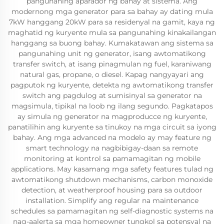
pangunahing aparador ng bahay at sistema. Ang
modernong mga generator para sa bahay ay dating mula
7kW hanggang 20kW para sa residenyal na gamit, kaya ng
maghatid ng kuryente mula sa pangunahing kinakailangan
hanggang sa buong bahay. Kumakatawan ang sistema sa
pangunahing unit ng generator, isang awtomatikong
transfer switch, at isang pinagmulan ng fuel, karaniwang
natural gas, propane, o diesel. Kapag nangyayari ang
pagputok ng kuryente, detekta ng awtomatikong transfer
switch ang pagdulog at sumisinyal sa generator na
magsimula, tipikal na loob ng ilang segundo. Pagkatapos
ay simula ng generator na magproducce ng kuryente,
panatilihin ang kuryente sa tinukoy na mga circuit sa iyong
bahay. Ang mga advanced na modelo ay may feature ng
smart technology na nagbibigay-daan sa remote
monitoring at kontrol sa pamamagitan ng mobile
applications. May kasamang mga safety features tulad ng
awtomatikong shutdown mechanisms, carbon monoxide
detection, at weatherproof housing para sa outdoor
installation. Simplify ang regular na maintenance
schedules sa pamamagitan ng self-diagnostic systems na
nag-aalerta sa mga homeowner tungkol sa potensyal na