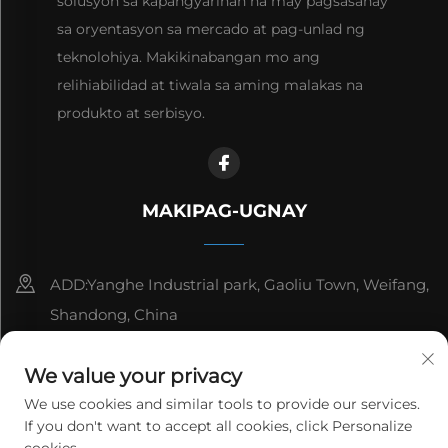
solusyon sa kapangyarihan na may pagsasanay
sa oryentasyon sa mercado at pag-unlad ng
teknolohiya. Makikinabangan mo ang
relihiabilidad at tiwala sa aming malakas na
produkto at serbisyo.
MAKIPAG-UGNAY
ADD:Yanghe Industrial park, Gaoliu Town, Weifang,
Shandong, China
8615006666497
We value your privacy
[email protected]
We use cookies and similar tools to provide our services.
If you don't want to accept all cookies, click Personalize