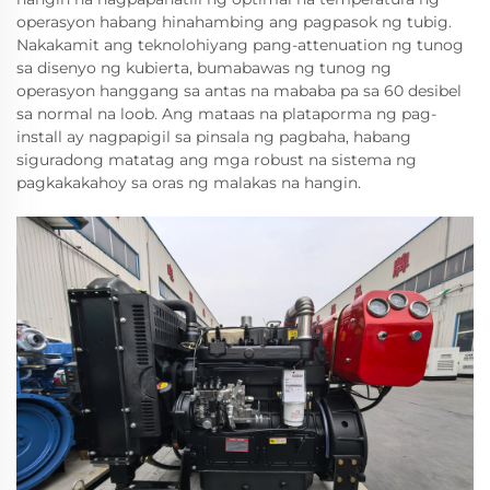
operasyon habang hinahambing ang pagpasok ng tubig.
Nakakamit ang teknolohiyang pang-attenuation ng tunog
sa disenyo ng kubierta, bumabawas ng tunog ng
operasyon hanggang sa antas na mababa pa sa 60 desibel
sa normal na loob. Ang mataas na plataporma ng pag-
install ay nagpapigil sa pinsala ng pagbaha, habang
siguradong matatag ang mga robust na sistema ng
pagkakakahoy sa oras ng malakas na hangin.