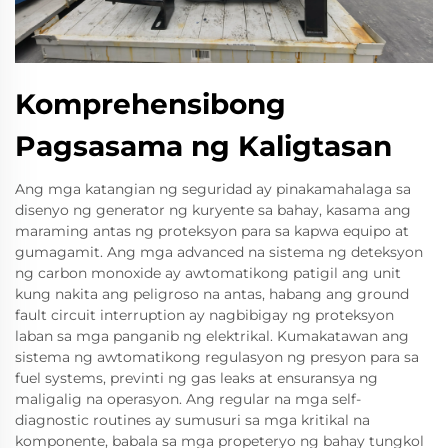
Komprehensibong
Pagsasama ng Kaligtasan
Ang mga katangian ng seguridad ay pinakamahalaga sa
disenyo ng generator ng kuryente sa bahay, kasama ang
maraming antas ng proteksyon para sa kapwa equipo at
gumagamit. Ang mga advanced na sistema ng deteksyon
ng carbon monoxide ay awtomatikong patigil ang unit
kung nakita ang peligroso na antas, habang ang ground
fault circuit interruption ay nagbibigay ng proteksyon
laban sa mga panganib ng elektrikal. Kumakatawan ang
sistema ng awtomatikong regulasyon ng presyon para sa
fuel systems, previnti ng gas leaks at ensuransya ng
maligalig na operasyon. Ang regular na mga self-
diagnostic routines ay sumusuri sa mga kritikal na
komponente, babala sa mga propeteryo ng bahay tungkol