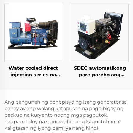
Single Phase 110V
Electric Mini Gasoline
220V 380V 50Hz 60Hz
Generator
Frequency DC Output
Water cooled direct
SDEC awtomatikong
injection series na
pare-pareho ang
karaniwang ginagamit
pressure system
na diesel generator set
35KW cold start diesel
generator set
Ang pangunahing benepisyo ng isang generator sa
bahay ay ang walang katapusan na pagbibigay ng
backup na kuryente noong mga pagputok,
nagpapatuloy na siguraduhin ang kagustuhan at
kaligtasan ng iyong pamilya nang hindi