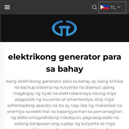
TL
elektrikong generator para
sa bahay
Isang elektrikong generator para sa bahay ay isang kritikal
na backup sistema ng kuryente na disenyo upang
magbigay ng tiyak na elektroberensya noong mga
pagputok ng kuryente at emerhensiya. Ang mga
sofistikadong aparato na ito ay nag-iiba ng mekanikal na
enerhiya sa elektrikal na kapangyarihan sa pamamagitan
ng elektromagnetikong induksyon, pagsasigurado na
walang katapusan ang suplay ng kuryente sa mga