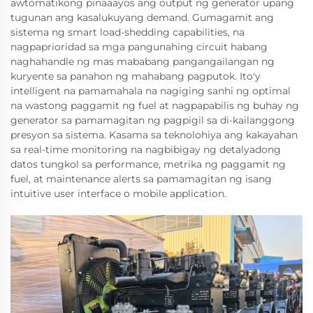
awtomatikong pinaaayos ang output ng generator upang
tugunan ang kasalukuyang demand. Gumagamit ang
sistema ng smart load-shedding capabilities, na
nagpaprioridad sa mga pangunahing circuit habang
naghahandle ng mas mababang pangangailangan ng
kuryente sa panahon ng mahabang pagputok. Ito'y
intelligent na pamamahala na nagiging sanhi ng optimal
na wastong paggamit ng fuel at nagpapabilis ng buhay ng
generator sa pamamagitan ng pagpigil sa di-kailanggong
presyon sa sistema. Kasama sa teknolohiya ang kakayahan
sa real-time monitoring na nagbibigay ng detalyadong
datos tungkol sa performance, metrika ng paggamit ng
fuel, at maintenance alerts sa pamamagitan ng isang
intuitive user interface o mobile application.