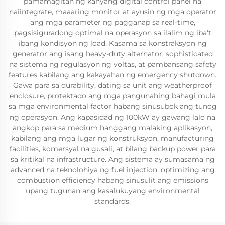
pamamagitan ng kanyang digital control panel na
naiintegrate, maaaring monitor at ayusin ng mga operator
ang mga parameter ng pagganap sa real-time,
pagsisiguradong optimal na operasyon sa ilalim ng iba't
ibang kondisyon ng load. Kasama sa konstraksyon ng
generator ang isang heavy-duty alternator, sophisticated
na sistema ng regulasyon ng voltas, at pambansang safety
features kabilang ang kakayahan ng emergency shutdown.
Gawa para sa durability, dating sa unit ang weatherproof
enclosure, protektado ang mga pangunahing bahagi mula
sa mga environmental factor habang sinusubok ang tunog
ng operasyon. Ang kapasidad ng 100kW ay gawang lalo na
angkop para sa medium hanggang malaking aplikasyon,
kabilang ang mga lugar ng konstruksyon, manufacturing
facilities, komersyal na gusali, at bilang backup power para
sa kritikal na infrastructure. Ang sistema ay sumasama ng
advanced na teknolohiya ng fuel injection, optimizing ang
combustion efficiency habang sinusulit ang emissions
upang tugunan ang kasalukuyang environmental
standards.