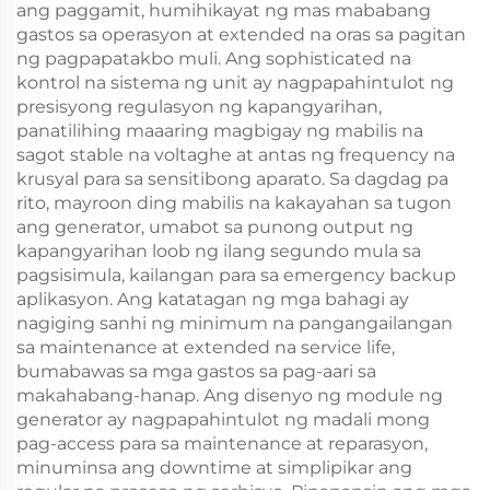
ang paggamit, humihikayat ng mas mababang
gastos sa operasyon at extended na oras sa pagitan
ng pagpapatakbo muli. Ang sophisticated na
kontrol na sistema ng unit ay nagpapahintulot ng
presisyong regulasyon ng kapangyarihan,
panatilihing maaaring magbigay ng mabilis na
sagot stable na voltaghe at antas ng frequency na
krusyal para sa sensitibong aparato. Sa dagdag pa
rito, mayroon ding mabilis na kakayahan sa tugon
ang generator, umabot sa punong output ng
kapangyarihan loob ng ilang segundo mula sa
pagsisimula, kailangan para sa emergency backup
aplikasyon. Ang katatagan ng mga bahagi ay
nagiging sanhi ng minimum na pangangailangan
sa maintenance at extended na service life,
bumabawas sa mga gastos sa pag-aari sa
makahabang-hanap. Ang disenyo ng module ng
generator ay nagpapahintulot ng madali mong
pag-access para sa maintenance at reparasyon,
minuminsa ang downtime at simplipikar ang