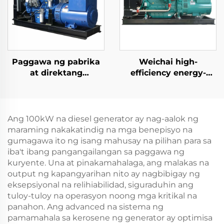
Paggawa ng pabrika
Weichai high-
at direktang
efficiency energy-
pagbebenta ng mga
saving backup power
high-performance na
supply 132KW diesel
Ricardo diesel
generator set
generator set
Ang 100kW na diesel generator ay nag-aalok ng
maraming nakakatindig na mga benepisyo na
gumagawa ito ng isang mahusay na pilihan para sa
iba't ibang pangangailangan sa paggawa ng
kuryente. Una at pinakamahalaga, ang malakas na
output ng kapangyarihan nito ay nagbibigay ng
eksepsiyonal na relihiabilidad, siguraduhin ang
tuloy-tuloy na operasyon noong mga kritikal na
panahon. Ang advanced na sistema ng
pamamahala sa kerosene ng generator ay optimisa