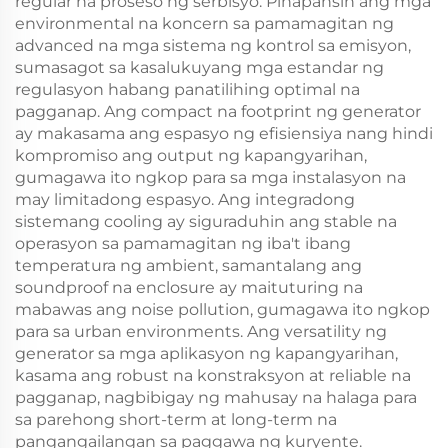
regular na proseso ng serbisyo. Pinapansin ang mga
environmental na koncern sa pamamagitan ng
advanced na mga sistema ng kontrol sa emisyon,
sumasagot sa kasalukuyang mga estandar ng
regulasyon habang panatilihing optimal na
pagganap. Ang compact na footprint ng generator
ay makasama ang espasyo ng efisiensiya nang hindi
kompromiso ang output ng kapangyarihan,
gumagawa ito ngkop para sa mga instalasyon na
may limitadong espasyo. Ang integradong
sistemang cooling ay siguraduhin ang stable na
operasyon sa pamamagitan ng iba't ibang
temperatura ng ambient, samantalang ang
soundproof na enclosure ay maituturing na
mabawas ang noise pollution, gumagawa ito ngkop
para sa urban environments. Ang versatility ng
generator sa mga aplikasyon ng kapangyarihan,
kasama ang robust na konstraksyon at reliable na
pagganap, nagbibigay ng mahusay na halaga para
sa parehong short-term at long-term na
pangangailangan sa paggawa ng kuryente.