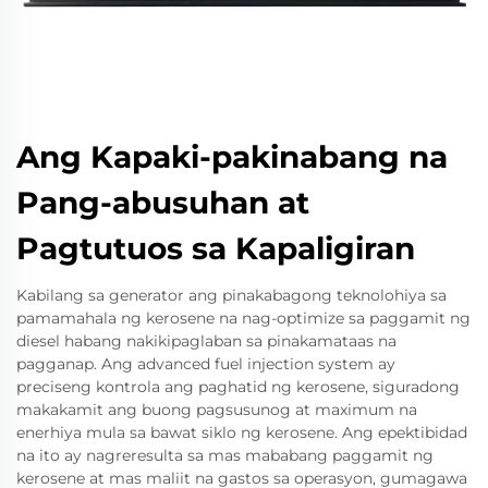
Ang Kapaki-pakinabang na
Pang-abusuhan at
Pagtutuos sa Kapaligiran
Kabilang sa generator ang pinakabagong teknolohiya sa
pamamahala ng kerosene na nag-optimize sa paggamit ng
diesel habang nakikipaglaban sa pinakamataas na
pagganap. Ang advanced fuel injection system ay
preciseng kontrola ang paghatid ng kerosene, siguradong
makakamit ang buong pagsusunog at maximum na
enerhiya mula sa bawat siklo ng kerosene. Ang epektibidad
na ito ay nagreresulta sa mas mababang paggamit ng
kerosene at mas maliit na gastos sa operasyon, gumagawa