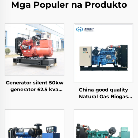
Mga Populer na Produkto
Generator silent 50kw
generator 62.5 kva
China good quality
generator 60 kva
Natural Gas Biogas
silent price
Liquefied Petroleum
Gas Backup Power
Generation Gas
Generator Set