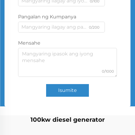
0/100
Pangalan ng Kumpanya
0/200
Mensahe
0/1000
Isumite
100kw diesel generator