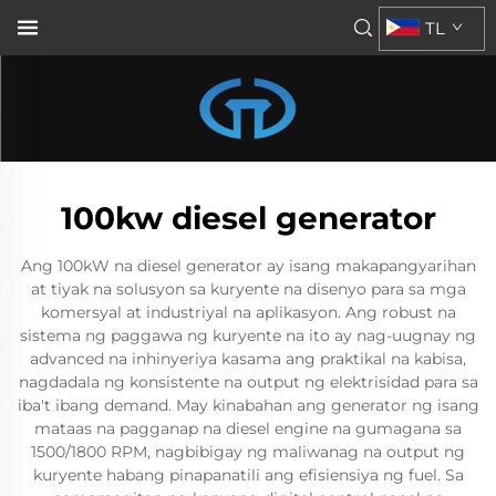
TL
100kw diesel generator
Ang 100kW na diesel generator ay isang makapangyarihan
at tiyak na solusyon sa kuryente na disenyo para sa mga
komersyal at industriyal na aplikasyon. Ang robust na
sistema ng paggawa ng kuryente na ito ay nag-uugnay ng
advanced na inhinyeriya kasama ang praktikal na kabisa,
nagdadala ng konsistente na output ng elektrisidad para sa
iba't ibang demand. May kinabahan ang generator ng isang
mataas na pagganap na diesel engine na gumagana sa
1500/1800 RPM, nagbibigay ng maliwanag na output ng
kuryente habang pinapanatili ang efisiensiya ng fuel. Sa