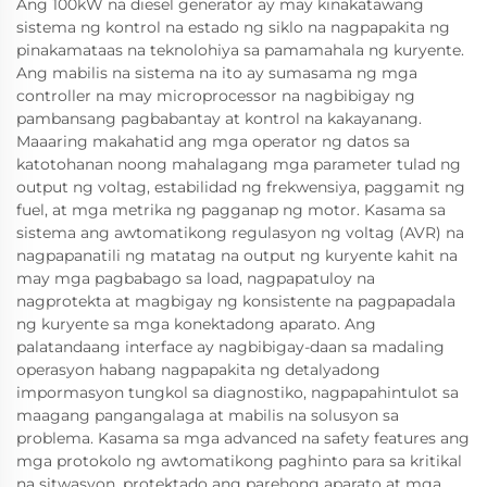
Ang 100kW na diesel generator ay may kinakatawang
sistema ng kontrol na estado ng siklo na nagpapakita ng
pinakamataas na teknolohiya sa pamamahala ng kuryente.
Ang mabilis na sistema na ito ay sumasama ng mga
controller na may microprocessor na nagbibigay ng
pambansang pagbabantay at kontrol na kakayanang.
Maaaring makahatid ang mga operator ng datos sa
katotohanan noong mahalagang mga parameter tulad ng
output ng voltag, estabilidad ng frekwensiya, paggamit ng
fuel, at mga metrika ng pagganap ng motor. Kasama sa
sistema ang awtomatikong regulasyon ng voltag (AVR) na
nagpapanatili ng matatag na output ng kuryente kahit na
may mga pagbabago sa load, nagpapatuloy na
nagprotekta at magbigay ng konsistente na pagpapadala
ng kuryente sa mga konektadong aparato. Ang
palatandaang interface ay nagbibigay-daan sa madaling
operasyon habang nagpapakita ng detalyadong
impormasyon tungkol sa diagnostiko, nagpapahintulot sa
maagang pangangalaga at mabilis na solusyon sa
problema. Kasama sa mga advanced na safety features ang
mga protokolo ng awtomatikong paghinto para sa kritikal
na sitwasyon, protektado ang parehong aparato at mga