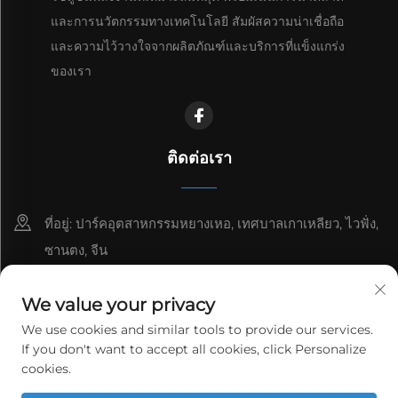
และการนวัตกรรมทางเทคโนโลยี สัมผัสความน่าเชื่อถือ
และความไว้วางใจจากผลิตภัณฑ์และบริการที่แข็งแกร่ง
ของเรา
ติดต่อเรา
ที่อยู่: ปาร์คอุตสาหกรรมหยางเหอ, เทศบาลเกาเหลียว, ไวฟั่ง,
ซานตง, จีน
8615006666497
We value your privacy
[email protected]
We use cookies and similar tools to provide our services.
If you don't want to accept all cookies, click Personalize
cookies.
ลิขสิทธิ์ © WeiFang Yag Power Technology Co., Ltd. สงวนสิทธิ์