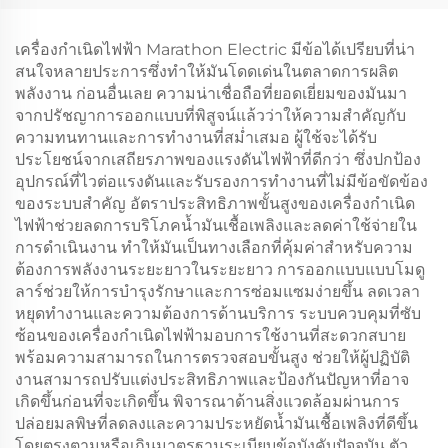
วัตต์สำหรับแหล่งจ่ายไฟ
ทั่วไป
เครื่องกำเนิดไฟฟ้า Marathon Electric มีข้อได้เปรียบที่น่า
สนใจหลายประการซึ่งทำให้มันโดดเด่นในตลาดการผลิต
พลังงาน ก่อนอื่นเลย ความน่าเชื่อถือที่ยอดเยี่ยมของมันมา
จากปรัชญาการออกแบบที่พิสูจน์แล้วว่าให้ความสำคัญกับ
ความทนทานและการทำงานที่สม่ำเสมอ ผู้ใช้จะได้รับ
ประโยชน์จากเสถียรภาพของแรงดันไฟฟ้าที่ดีกว่า ซึ่งปกป้อง
อุปกรณ์ที่ไวต่อแรงดันและรับรองการทำงานที่ไม่มีข้อขัดข้อง
ของระบบสำคัญ อัตราประสิทธิภาพขั้นสูงของเครื่องกำเนิด
ไฟฟ้าช่วยลดการบริโภคน้ำมันเชื้อเพลิงและลดค่าใช้จ่ายใน
การดำเนินงาน ทำให้มันเป็นทางเลือกที่คุ้มค่าสำหรับความ
ต้องการพลังงานระยะยาวในระยะยาว การออกแบบแบบโมดู
ลาร์ช่วยให้การบำรุงรักษาและการซ่อมแซมง่ายขึ้น ลดเวลา
หยุดทำงานและความต้องการด้านบริการ ระบบควบคุมที่ซับ
ซ้อนของเครื่องกำเนิดไฟฟ้ามอบการใช้งานที่สะดวกสบาย
พร้อมความสามารถในการตรวจสอบขั้นสูง ช่วยให้ผู้ปฏิบัติ
งานสามารถปรับแต่งประสิทธิภาพและป้องกันปัญหาที่อาจ
เกิดขึ้นก่อนที่จะเกิดขึ้น พิจารณาด้านสิ่งแวดล้อมผ่านการ
ปล่อยมลพิษที่ลดลงและความประหยัดน้ำมันเชื้อเพลิงที่ดีขึ้น
โดยตรงตามหรือเกินมาตรฐานระเบียบข้อบังคับปัจจุบัน ตัว