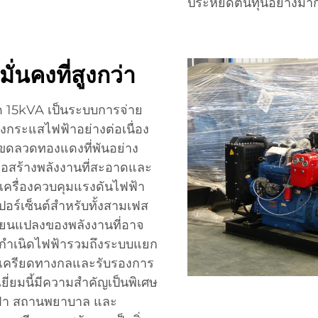
ประหยัดต้นทุนอย่างมาก
นคงที่สูงกว่า
ด 15kVA เป็นระบบการจ่าย
องกระแสไฟฟ้าอย่างต่อเนื่อง
ยขดลวดทองแดงที่พันอย่าง
ื่อสร้างพลังงานที่สะอาดและ
ด เครื่องควบคุมแรงดันไฟฟ้า
เปอร์เซ็นต์สำหรับทั้งสามเฟส
ี่ยนแปลงของพลังงานที่อาจ
องกำเนิดไฟฟ้ารวมถึงระบบแยก
วามเครียดทางกลและรับรองการ
ยี่ยมนี้มีความสำคัญเป็นพิเศษ
ไฟฟ้า สถานพยาบาล และ