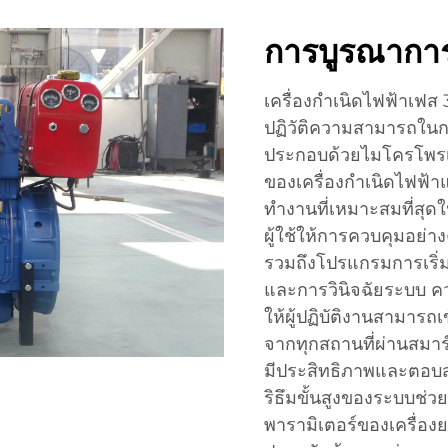
การบูรณาการ
เครื่องกำเนิดไฟฟ้าเฟส 
ปฏิวัติความสามารถในกา
ประกอบด้วยไมโครโพรเ
ของเครื่องกำเนิดไฟฟ้าแบ
ทำงานที่เหมาะสมที่สุดใ
ผู้ใช้ให้การควบคุมอย่า
รวมถึงโปรแกรมการเริ่
และการวินิจฉัยระบบ
ให้ผู้ปฏิบัติงานสามารถ
จากทุกสถานที่ผ่านสมาร
มีประสิทธิภาพและตอบสน
ริธึมขั้นสูงของระบบช่ว
พารามิเตอร์ของเครื่อ