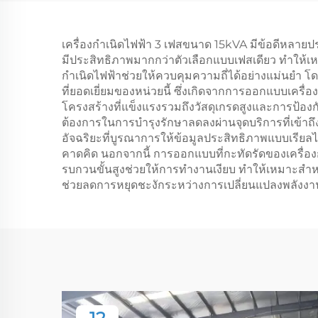
420cc ความถี่
50Hz/60Hz พลังงาน
เครื่องกำเนิดไฟฟ้า 3 เฟสขนาด 15kVA มีข้อดีหลายป
เรตинг 2KW แรงดันไฟ
มีประสิทธิภาพมากกว่าตัวเลือกแบบเฟสเดียว ทำให้เห
ฟ้าเรติง 380V ระบบดึง
กำเนิดไฟฟ้าช่วยให้ควบคุมความถี่ได้อย่างแม่นยำ โ
ที่ยอดเยี่ยมของหน่วยนี้ ซึ่งเกิดจากการออกแบบเครื
คืน
โครงสร้างที่แข็งแรงรวมถึงวัสดุเกรดสูงและการป้อ
ต้องการในการบำรุงรักษาลดลงผ่านจุดบริการที่เข้
อัจฉริยะที่บูรณาการให้ข้อมูลประสิทธิภาพแบบเรียล
คาดคิด นอกจากนี้ การออกแบบที่กะทัดรัดของเครื่องก
รบกวนขั้นสูงช่วยให้การทำงานเงียบ ทำให้เหมาะสำห
ช่วยลดการหยุดชะงักระหว่างการเปลี่ยนแปลงพลังงาน