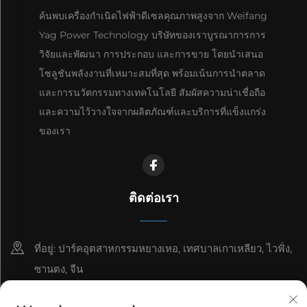
ค้นพบเครื่องกำเนิดไฟฟ้าดีเซลคุณภาพสูงจาก Weifang
Yag Power Technology บริษัทของเราบูรณาการการ
วิจัยและพัฒนา การประกอบ และการขาย โดยนำเสนอ
โซลูชันพลังงานที่เหมาะสมที่สุด พร้อมเน้นการนำตลาด
และการนวัตกรรมทางเทคโนโลยี สัมผัสความน่าเชื่อถือ
และความไว้วางใจจากผลิตภัณฑ์และบริการที่แข็งแกร่ง
ของเรา
ติดต่อเรา
ที่อยู่: ปาร์คอุตสาหกรรมหยางเหอ, เทศบาลเกาเหลียว, ไวฟั่ง,
ซานตง, จีน
8615006666497