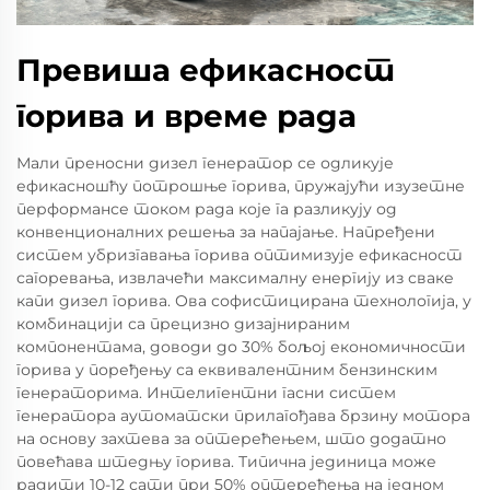
Превиша ефикасност
горива и време рада
Мали преносни дизел генератор се одликује
ефикасношћу потрошње горива, пружајући изузетне
перформансе током рада које га разликују од
конвенционалних решења за напајање. Напређени
систем убризгавања горива оптимизује ефикасност
сагоревања, извлачећи максималну енергију из сваке
капи дизел горива. Ова софистицирана технологија, у
комбинацији са прецизно дизајнираним
компонентама, доводи до 30% бољој економичности
горива у поређењу са еквивалентним бензинским
генераторима. Интелигентни гасни систем
генератора аутоматски прилагођава брзину мотора
на основу захтева за оптерећењем, што додатно
повећава штедњу горива. Типична јединица може
радити 10-12 сати при 50% оптерећења на једном