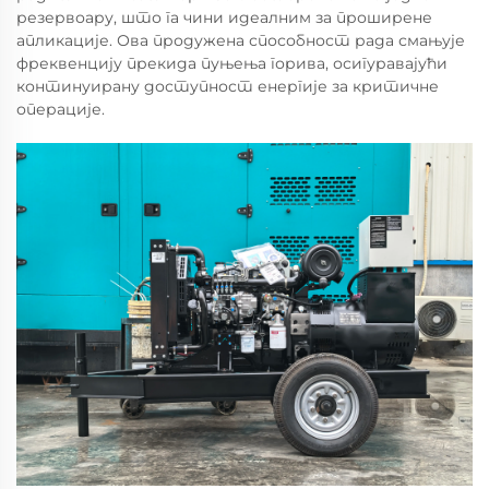
резервоару, што га чини идеалним за проширене
апликације. Ова продужена способност рада смањује
фреквенцију прекида пуњења горива, осигуравајући
континуирану доступност енергије за критичне
операције.