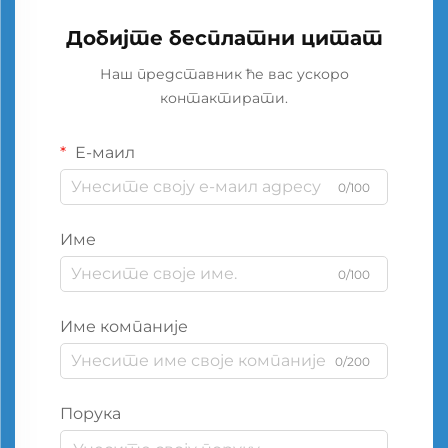
Добијте бесплатни цитат
Наш представник ће вас ускоро
контактирати.
Е-маил
0/100
Име
0/100
Име компаније
0/200
Порука