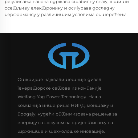
регулисања напона одржава стабилну снагу, штити
осетљиву електронику и осигурава доследну
перформансу у различитим условима оптерећења.
Откријте најквалитетније дизел
генераторске сетове из компаније
Weifang Yag Power Technology. Наша
компанија интегрише НИРД, монтажу и
продају, нудећи оптимизована решења за
енергију са фокусом на оријентисању на
тржиште и технолошке иновације.