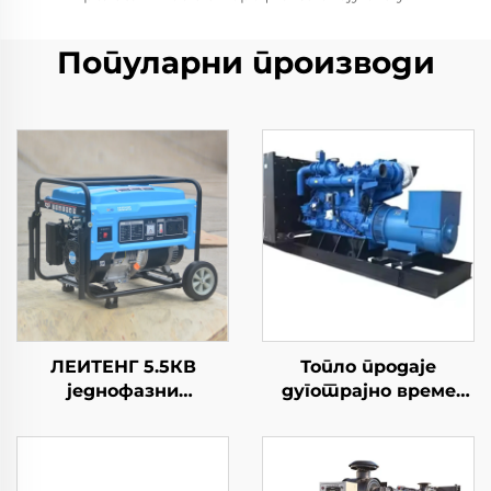
Популарни производи
ЛЕИТЕНГ 5.5КВ
Топло продаје
једнофазни
дуготрајно време
бензински генератор
1000кВ 1500кВ 1600кВ
420cc Дипломација
2000кВ Грантор
50Hz/60Hz
природног гаса
Фреквенција 2КВ