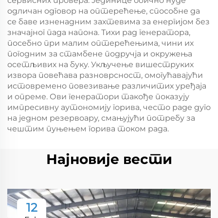
сервисних провера. Јединице обично нуде
одличан одговор на оптерећење, способне да
се баве изненадним захтевима за енергијом без
значајног пада напона. Тихи рад генератора,
посебно при малим оптерећењима, чини их
погодним за стамбене подручја и окружења
осетљивих на буку. Укључење вишеструких
извора повећава разноврсност, омогућавајући
истовремено повезивање различитих уређаја
и опреме. Ови генератори такође показују
импресивну аутономију горива, често раде дуго
на једном резервоару, смањујући потребу за
чештим пуњењем горива током рада.
Најновије вести
12