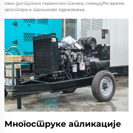
лако доступних сервисних тачака, смањујући време
простора и трошкове одржавања.
Многоструке апликације