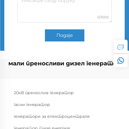
0/1000
Подаје
мали преносливи дизел генератор
20кВ пренослив генератор
гасни генератор
генератори за електроцентрале
генератор тихе енергије