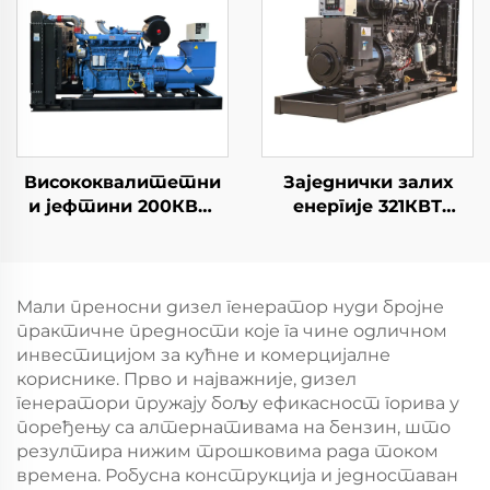
Наменска снага 380В
Наменска напона
рекоил
Висококвалитетни
Заједнички залих
и јефтини 200КВт
енергије 321КВТ
Рикардо дизел
Камминс
генератор
високоефикасна
производња енергије
индустријски дизел
Мали преносни дизел генератор нуди бројне
генератор
практичне предности које га чине одличном
инвестицијом за кућне и комерцијалне
кориснике. Прво и најважније, дизел
генератори пружају бољу ефикасност горива у
поређењу са алтернативама на бензин, што
резултира нижим трошковима рада током
времена. Робусна конструкција и једноставан