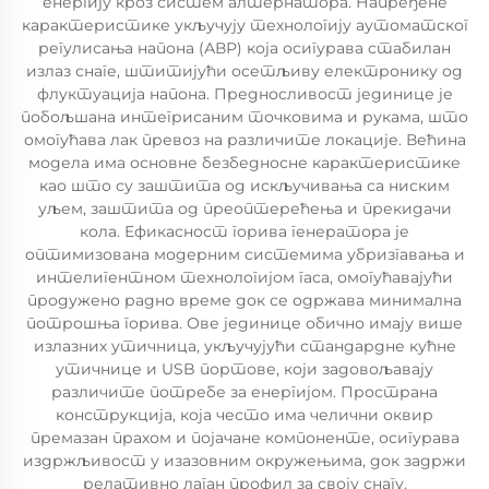
енергију кроз систем алтернатора. Напређене
карактеристике укључују технологију аутоматског
регулисања напона (АВР) која осигурава стабилан
излаз снаге, штитијући осетљиву електронику од
флуктуација напона. Предносливост јединице је
побољшана интегрисаним точковима и рукама, што
омогућава лак превоз на различите локације. Већина
модела има основне безбедносне карактеристике
као што су заштита од искључивања са ниским
уљем, заштита од преоптерећења и прекидачи
кола. Ефикасност горива генератора је
оптимизована модерним системима убризгавања и
интелигентном технологијом гаса, омогућавајући
продужено радно време док се одржава минимална
потрошња горива. Ове јединице обично имају више
излазних утичница, укључујући стандардне кућне
утичнице и USB портове, који задовољавају
различите потребе за енергијом. Пространа
конструкција, која често има челични оквир
премазан прахом и појачане компоненте, осигурава
издржљивост у изазовним окружењима, док задржи
релативно лаган профил за своју снагу.