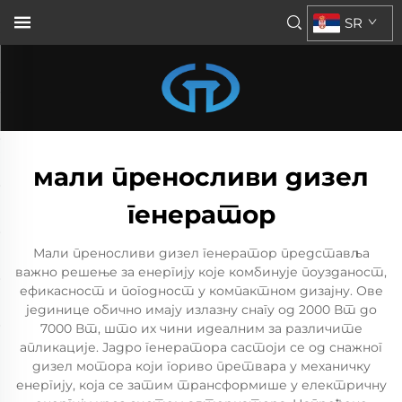
SR
мали преносливи дизел
генератор
Мали преносливи дизел генератор представља
важно решење за енергију које комбинује поузданост,
ефикасност и погодност у компактном дизајну. Ове
јединице обично имају излазну снагу од 2000 Вт до
7000 Вт, што их чини идеалним за различите
апликације. Јадро генератора састоји се од снажног
дизел мотора који гориво претвара у механичку
енергију, која се затим трансформише у електричну