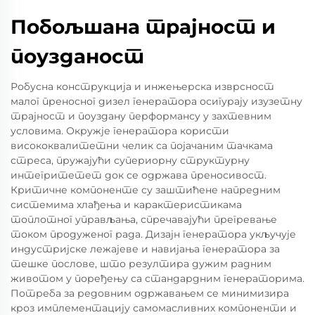
Побољшана трајност и
поузданост
Робусна конструкција и инжењерска изврсност
малог преносног дизел генератора осигурају изузетну
трајност и поуздану перформансу у захтевним
условима. Окружје генератора користи
висококвалитетни челик са појачаним тачкама
стреса, пружајући супериорну структурну
интегритетет док се одржава преносивост.
Критичне компоненте су заштићене напредним
системима хлађења и карактеристикама
топлотног управљања, спречавајући прегревање
током продуженог рада. Дизајн генератора укључује
индустријске лежајеве и навијања генератора за
тешке послове, што резултира дужим радним
животом у поређењу са стандардним генераторима.
Потреба за редовним одржавањем се минимизира
кроз имплементацију самомасливних компоненти и