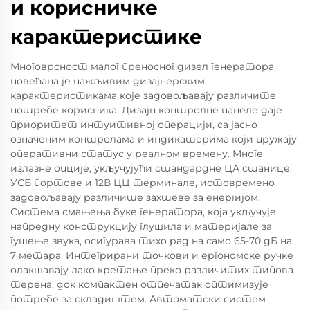
и корисничке
карактеристике
Многоврсност малог преносног дизел генератора
повећана је пажљивим дизајнерским
карактеристикама које задовољавају различите
потребе корисника. Дизајн контролне панеле даје
приоритет интуитивној операцији, са јасно
означеним контролама и индикаторима који пружају
оперативни статус у реалном времену. Многе
излазне опције, укључујући стандардне ЦА станице,
УСБ портове и 12В ЦЦ терминале, истовремено
задовољавају различите захтеве за енергијом.
Система смањења буке генератора, која укључује
напредну конструкцију глушила и материјале за
гушење звука, осигурава тихо рад на само 65-70 дБ на
7 метара. Интегрирани точкови и ергономске ручке
олакшавају лако кретање преко различитих типова
терена, док компактен отпечатак оптимизује
потребе за складиштем. Автоматски систем