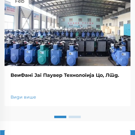
Feb
ВеиФанг Јаг Паувер Технологија Цо, Лтд.
Види више