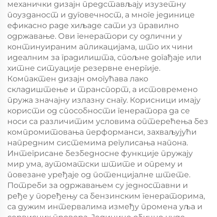
механички дизајн представљају изузетну
поузданост и дуговечност, а многе јединице
ефикасно раде хиљаде сати уз правилно
одржавање. Ови генератори су одлични у
континуираним апликацијама, што их чини
идеалним за градилишта, спољне догађаје или
хитне ситуације резервне енергије.
Компактен дизајн омогућава лако
складиштење и транспорт, а истовремено
пружа значајну излазну снагу. Корисници имају
користи од способности генератора да се
носи са различитим условима оптерећења без
компромитовања перформанси, захваљујући
напредним системима регулисања напона.
Интегрисане безбедносне функције пружају
мир ума, аутоматски штите и опрему и
повезане уређаје од потенцијалне штете.
Потреби за одржавањем су једноставни и
ређе у поређењу са бензинским генераторима,
са дужим интервалима између промена уља и