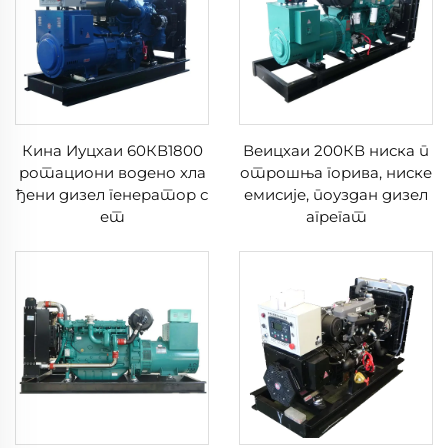
Кина Иуцхаи 60КВ1800
Веицхаи 200КВ ниска п
ротациони водено хла
отрошња горива, ниске
ђени дизел генератор с
емисије, поуздан дизел
ет
агрегат