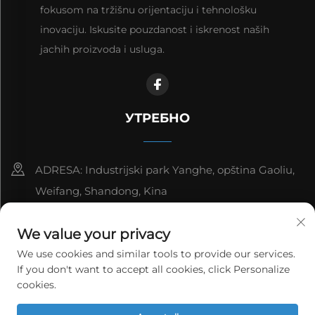
fokusom na tržišnu orijentaciju i tehnološku
inovaciju. Iskusite pouzdanost i iskrenost naših
jachih proizvoda i usluga.
УТРЕБНО
ADRESA: Industrijski park Yanghe, opština Gaoliu,
Weifang, Shandong, Kina
8615006666497
We value your privacy
[email protected]
We use cookies and similar tools to provide our services.
If you don't want to accept all cookies, click Personalize
cookies.
Copyright © 2026 ВеиФанг Јаг Повер Технологи Цо., Лтд.