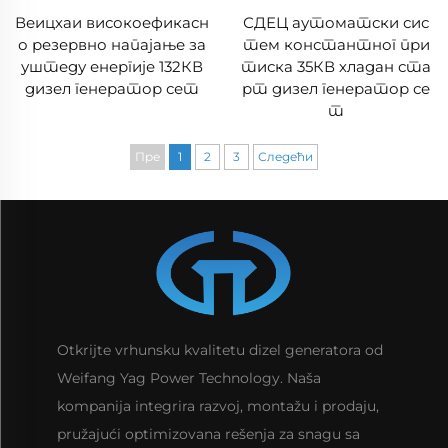
Веицхаи високоефикасн
СДЕЦ аутоматски сис
о резервно напајање за
тем константног при
уштеду енергије 132КВ
тиска 35КВ хладан ста
дизел генератор сет
рт дизел генератор се
т
Пре
1
2
3
Следећи
Otkrijte vrhunsku kvalitetu dizel generatora od
Weifang Yag Power Technology. Naša
kompanija integrira razvoj, montažu i prodaju,
pružajući optimizovana rešenja za snagu sa