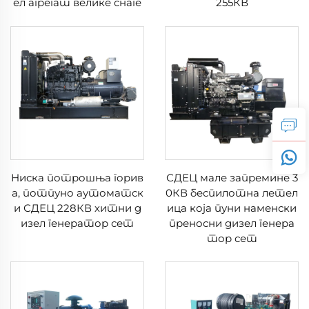
ел агрегат велике снаге
255КВ
Ниска потрошња горив
СДЕЦ мале запремине 3
а, потпуно аутоматск
0КВ беспилотна летел
и СДЕЦ 228КВ хитни д
ица која пуни наменски
изел генератор сет
преносни дизел генера
тор сет