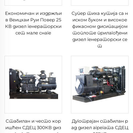
Економичан и издржљи
Супер тиха кутија са н
в Веицхаи Руи Повер 25
иском буком и високое
КВ дизел генераторски
фикасном дисипацијом
сет мале снаге
топлоте прилагођени
дизел генераторски се
т
Стабилан и често кор
Дуготрајан стабилан р
ишћен СДЕЦ 300КВ диз
ад дизел агрегата СДЕЦ