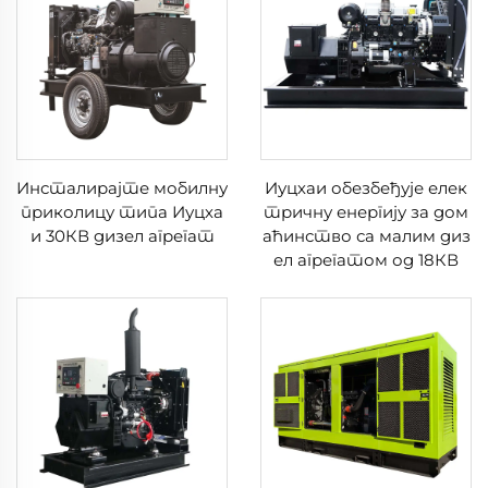
Инсталирајте мобилну
Иуцхаи обезбеђује елек
приколицу типа Иуцха
тричну енергију за дом
и 30КВ дизел агрегат
аћинство са малим диз
ел агрегатом од 18КВ