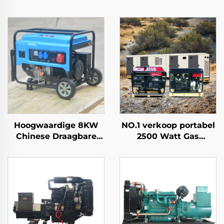
Hoogwaardige 8KW
NO.1 verkoop portabel
Chinese Draagbare
2500 Watt Gas
Generatoren 6500
Inverter Stil Elektrisch
Rated Power met
Mini Benzine
Enkele Fase AC-
Generator
Uitgang binnenbouw
Engine te koop