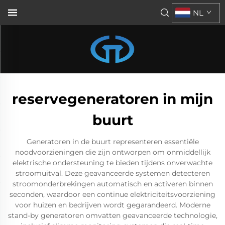
NL
reservegeneratoren in mijn
buurt
Generatoren in de buurt representeren essentiële
noodvoorzieningen die zijn ontworpen om onmiddellijk
elektrische ondersteuning te bieden tijdens onverwachte
stroomuitval. Deze geavanceerde systemen detecteren
stroomonderbrekingen automatisch en activeren binnen
seconden, waardoor een continue elektriciteitsvoorziening
voor huizen en bedrijven wordt gegarandeerd. Moderne
stand-by generatoren omvatten geavanceerde technologie,