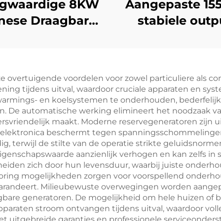
gwaardige 8KW
Aangepaste 1
nese Draagbare
stabiele outp
neratoren 6500
dieselgenerato
ted Power met
met laag
kele Fase AC-
brandstofverbr
ze overtuigende voordelen voor zowel particuliere als co
ang binnenbouw
ng tijdens uitval, waardoor cruciale apparaten en syst
ngine te koop
rwarmings- en koelsystemen te onderhouden, bederfeli
en. De automatische werking elimineert het noodzaak 
ersvriendelijk maakt. Moderne reservegeneratoren zijn 
e elektronica beschermt tegen spanningsschommelingen
 terwijl de stilte van de operatie strikte geluidsnorme
 eigenschapswaarde aanzienlijk verhogen en kan zelfs i
eiden zich door hun levensduur, waarbij juiste onderh
itoring mogelijkheden zorgen voor voorspellend onderh
randeert. Milieubewuste overwegingen worden aangepak
bare generatoren. De mogelijkheid om hele huizen of be
pparaten stroom ontvangen tijdens uitval, waardoor vol
uitgebreide garanties en professionele serviceonders