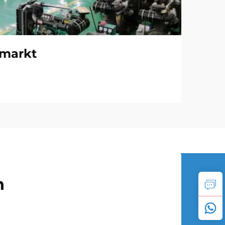
 markt
n