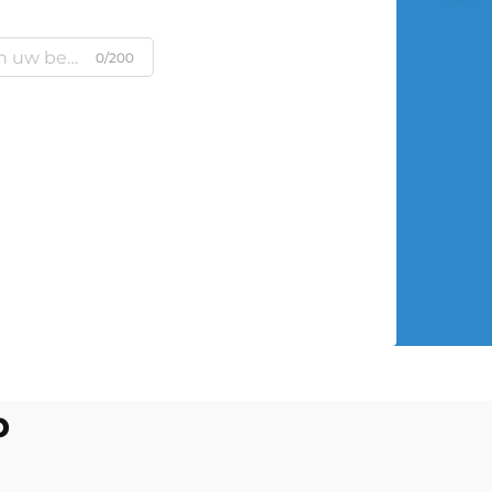
0/200
p