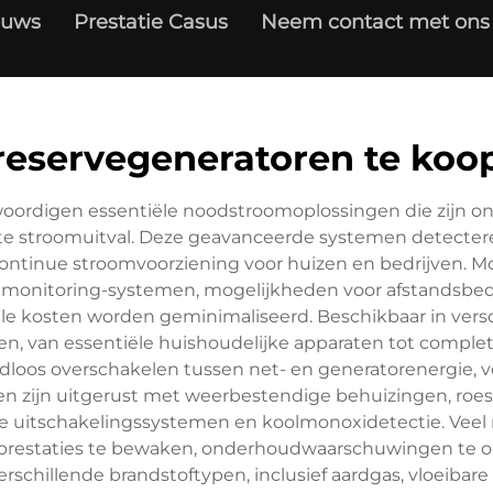
euws
Prestatie Casus
Neem contact met ons
reservegeneratoren te koo
oordigen essentiële noodstroomoplossingen die zijn o
chte stroomuitval. Deze geavanceerde systemen detecte
ontinue stroomvoorziening voor huizen en bedrijven.
monitoring-systemen, mogelijkheden voor afstandsbed
nele kosten worden geminimaliseerd. Beschikbaar in vers
en, van essentiële huishoudelijke apparaten tot complet
adloos overschakelen tussen net- en generatorenergie,
en zijn uitgerust met weerbestendige behuizingen, roes
he uitschakelingssystemen en koolmonoxidetectie. Veel
de prestaties te bewaken, onderhoudwaarschuwingen te
hillende brandstoftypen, inclusief aardgas, vloeibare pro