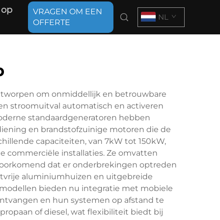
 op
VRAGEN OM EEN
NL
OFFERTE
p
ntworpen om onmiddellijk en betrouwbare
ren stroomuitval automatisch en activeren
 Moderne standaardgeneratoren hebben
iening en brandstofzuinige motoren die de
chillende capaciteiten, van 7kW tot 150kW,
e commerciële installaties. Ze omvatten
 voorkomend dat er onderbrekingen optreden
tvrije aluminiumhuizen en uitgebreide
 modellen bieden nu integratie met mobiele
 ontvangen en hun systemen op afstand te
paan of diesel, wat flexibiliteit biedt bij