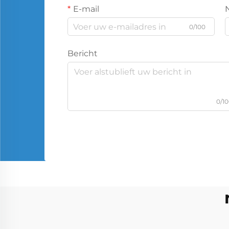
E-mail
0/100
Bericht
0/1