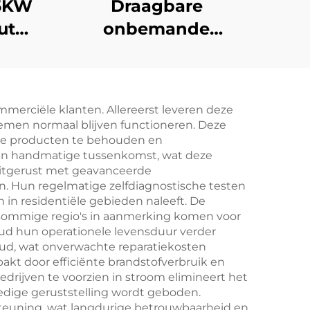
55KW
Draagbare
ut
onbemande
rset
luchtvaartuigen
speciale
uik
dieselgeneratorset
mmerciële klanten. Allereerst leveren deze
voor het opladen
emen normaal blijven functioneren. Deze
jke producten te behouden en
van handmatige tussenkomst, wat deze
uitgerust met geavanceerde
. Hun regelmatige zelfdiagnostische testen
n in residentiële gebieden naleeft. De
n sommige regio's in aanmerking komen voor
oud hun operationele levensduur verder
oud, wat onverwachte reparatiekosten
t door efficiënte brandstofverbruik en
drijven te voorzien in stroom elimineert het
ledige geruststelling wordt geboden.
teuning, wat langdurige betrouwbaarheid en