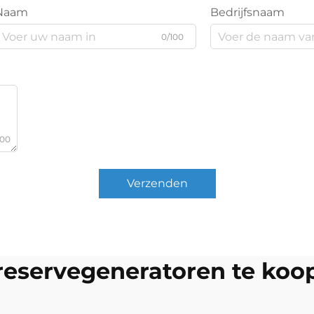
Naam
Bedrijfsnaam
0/100
000
Verzenden
reservegeneratoren te koo