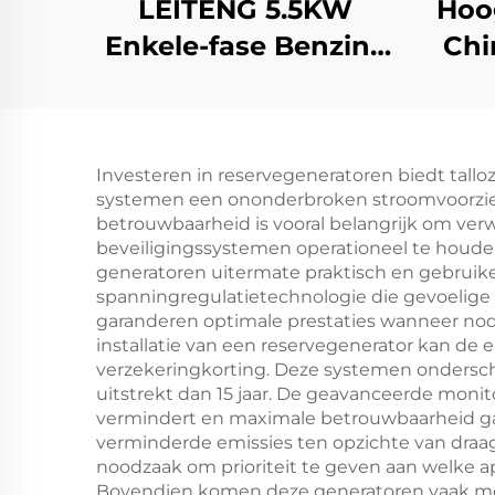
LEITENG 5.5KW
Hoo
Enkele-fase Benzine
Chi
Generator 420cc
Ge
Vermogen
Ra
50Hz/60Hz
En
Investeren in reservegeneratoren biedt tallo
Frequentie 2KW
Uitg
systemen een ononderbroken stroomvoorzieni
Aangesloten
E
betrouwbaarheid is vooral belangrijk om ve
beveiligingssystemen operationeel te houd
Vermogen 380V
generatoren uitermate praktisch en gebruik
Aangesloten
spanningregulatietechnologie die gevoelig
garanderen optimale prestaties wanneer nodig,
Spanning Retour
installatie van een reservegenerator kan de
verzekeringkorting. Deze systemen ondersch
uitstrekt dan 15 jaar. De geavanceerde mon
vermindert en maximale betrouwbaarheid ga
verminderde emissies ten opzichte van draag
noodzaak om prioriteit te geven aan welke a
Bovendien komen deze generatoren vaak met 