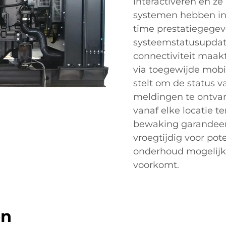
interactiveren en 
systemen hebben int
time prestatiegege
systeemstatusupdate
connectiviteit maak
via toegewijde mobie
stelt om de status v
meldingen te ontvan
vanaf elke locatie t
bewaking garandeer
vroegtijdig voor pot
onderhoud mogelijk 
voorkomt.
en