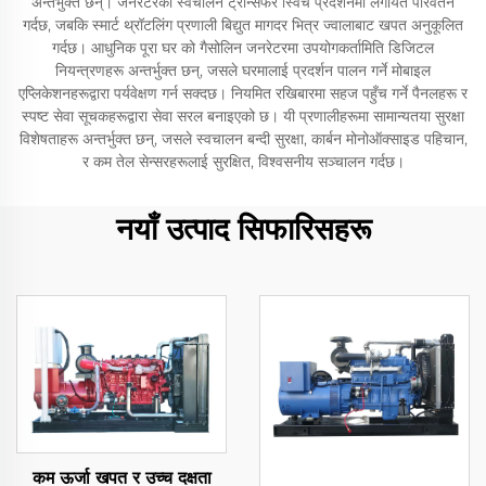
अन्तर्भुक्त छन्। जनरेटरको स्वचालन ट्रान्सफर स्विच प्रदर्शनमा लगायत परिवर्तन
गर्दछ, जबकि स्मार्ट थ्रॉटलिंग प्रणाली बिद्युत मागदर भित्र ज्वालाबाट खपत अनुकूलित
गर्दछ। आधुनिक पूरा घर को गैसोलिन जनरेटरमा उपयोगकर्तामिति डिजिटल
नियन्त्रणहरू अन्तर्भुक्त छन्, जसले घरमालाई प्रदर्शन पालन गर्ने मोबाइल
एप्लिकेशनहरूद्वारा पर्यवेक्षण गर्न सक्दछ। नियमित रखिबारमा सहज पहुँच गर्ने पैनलहरू र
स्पष्ट सेवा सूचकहरूद्वारा सेवा सरल बनाइएको छ। यी प्रणालीहरूमा सामान्यतया सुरक्षा
विशेषताहरू अन्तर्भुक्त छन्, जसले स्वचालन बन्दी सुरक्षा, कार्बन मोनोऑक्साइड पहिचान,
र कम तेल सेन्सरहरूलाई सुरक्षित, विश्वसनीय सञ्चालन गर्दछ।
नयाँ उत्पाद सिफारिसहरू
कम ऊर्जा खपत र उच्च दक्षता