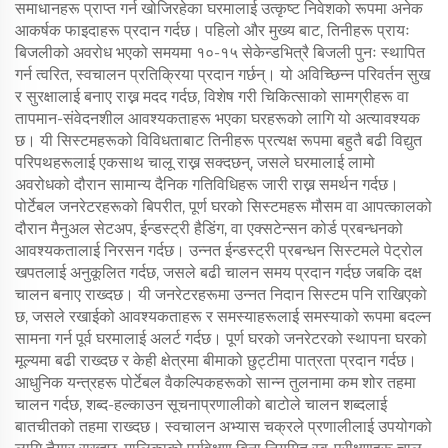
समाधानहरू प्राप्त गर्न खोजिरहेका घरमालाई उत्कृष्ट निवेशको रूपमा अनेक
आकर्षक फाइदाहरू प्रदान गर्दछ। पहिलो और मुख्य बाट, तिनीहरू प्रायः
बिजलीको अवरोध भएको समयमा १०-१५ सेकेन्डभित्रै बिजली पुनः स्थापित
गर्न त्वरित, स्वचालन प्रतिक्रिया प्रदान गर्छन्। यो अविच्छिन्न परिवर्तन सुख
र सुरक्षालाई बनाए राख्न मदद गर्दछ, विशेष गरी चिकित्साको सामग्रीहरू वा
तापमान-संवेदनशील आवश्यकताहरू भएका घरहरूको लागि यो अत्यावश्यक
छ। यी सिस्टमहरूको विविधताबाट तिनीहरू प्रत्यक्ष रूपमा बहुतै बढी विद्युत
परिपथहरूलाई एकसाथ चालू राख्न सक्दछन्, जसले घरमालाई लामो
अवरोधको दौरान सामान्य दैनिक गतिविधिहरू जारी राख्न समर्थन गर्दछ।
पोर्टेबल जनरेटरहरूको बिपरीत, पूर्ण घरको सिस्टमहरू मौसम वा आपत्कालको
दौरान मैनुअल सेटअप, ईन्डस्ट्री हैडिंग, वा एक्सटेन्सन कोर्ड प्रबन्धनको
आवश्यकतालाई निरसन गर्दछ। उन्नत ईन्डस्ट्री प्रबन्धन सिस्टमले पेट्रोल
खपतलाई अनुकूलित गर्दछ, जसले बढी चालन समय प्रदान गर्दछ जबकि दक्ष
चालन बनाए राख्दछ। यी जनरेटरहरूमा उन्नत निदान सिस्टम पनि राखिएको
छ, जसले रखाईको आवश्यकताहरू र समस्याहरूलाई समस्याको रूपमा बदल्न
सामना गर्न पूर्व घरमालाई अलर्ट गर्दछ। पूर्ण घरको जनरेटरको स्थापना घरको
मूल्यमा बढी राख्दछ र केही क्षेत्रमा बीमाको छुट्टीमा पात्रता प्रदान गर्दछ।
आधुनिक यन्त्रहरू पोर्टेबल वैकल्पिकहरूको सान्न तुलनामा कम शोर तहमा
चालन गर्दछ, शब्द-हल्काउन सूचनाप्रणालीको बाटोले चालन शब्दलाई
बातचीतको तहमा राख्दछ। स्वचालन अभ्यास चक्रले प्रणालीलाई उपयोगको