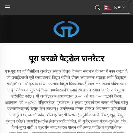
NE
पूरा घरको पेट्रोल जनरेटर
एक पूरा घर को गैसोलिन जनरेटर समग्र बिद्युत बैकअप समाधान के रूप में काम करता है,
जो तपाइँहरूको पूरी बसावटलाई विद्युत बंदीको दौरान संचालनमा राख्नका लागि डिझाइन
गरिएको छ। यो दृढ व्यवस्था अपनामा बिद्युत बिफलतालाई स्वचालन रूपमा पहिचान्छ र
केही सेकेण्डमा सुरु भईदिन्छ, तपाइँहरूको घरलाई स्वचालन रूपमा जनरेटर बिद्युतमा
परिवर्तित गर्दछ। यी जनरेटरहरू सामान्यतया ७,००० ते २२,००० वाटको रेंजमा
आउन्छन्, जो HVAC, रेफ्रिजरेटर, प्रकाशन, र सुरक्षा प्रणालीहरू जस्ता मौलिक घरेलु
प्रणालीहरूलाई बिद्युत दिन सक्छन्। जनरेटरमा उन्नत वोल्टेज नियन्त्रण प्रौद्योगिकी
अन्तर्भुक्त छ, जसले संवेदनशील इलेक्ट्रॉनिक्सलाई सुरक्षित राख्दै स्थिर, शुद्ध बिद्युत
प्रदान गर्दछ। व्यापारिक-ग्रेड इंजनहरूसँग निर्मित, यी युनिटहरूमा मौसम-सुरक्षित कोष,
जिर्न-मुक्त बाटी, र प्रदर्शन मापदण्डहरू पालन गर्ने उन्नत पर्यवेक्षण प्रणालीहरू