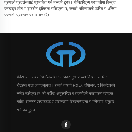
प्रणाली प्रदर्शनलाई प्रभावित गर्न नसक्ने हुन्छ। मॉनिटरिङ्ग प्रणालीमा विस्तृत
रनटाइम लॉग र प्रदर्शन इतिहास राखिएको छ, जसले भविष्यकारी खरिद र अन्तिम
प्रणाली प्रबन्धन सम्भव बनाउँछ।
वेफँग याग पावर टेक्नोलजीबाट उत्कृष्ट गुणस्तरका डिझेल जनरेटर
सेटहरू पत्ता लगाउनुहोस्। हाम्रो कंपनी R&D, संयोजन, र विक्रेताको
समेत एकीकृत छ, जो मार्केट अनुसारिता र तकनीकी नवाचारमा फोकस
गर्दछ, बलिस्त उत्पादहरू र सेवाहरूमा विश्वसनीयता र भरोसामा अनुभव
गर्न सक्नुहुन्छ।