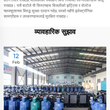
लागि तैयार राख्दछ, मालिकाको पर्यवेक्षण बिना नियमित स्व-परीक्षणहरू चालू
राख्दछ। यसै बाटोले यी सिस्टमहरू बिजलीको झट्टिमा र वोल्टेज
फ्लक्चुएशनमा बिरुद्ध सुरक्षा प्रदान गर्दछ, घरको महँगो इलेक्ट्रॉनिक
सामग्रीहरू र उपकरणहरूलाई सुरक्षित राख्दछ।
व्यावहारिक सुझाव
12
Feb