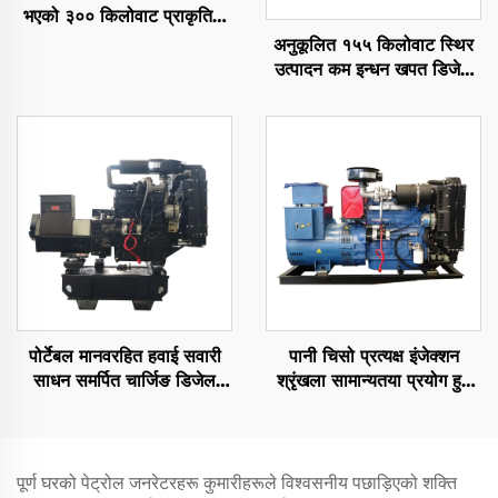
भएको ३०० किलोवाट प्राकृतिक
ग्यास जेनेरेटर सेट
अनुकूलित १५५ किलोवाट स्थिर
उत्पादन कम इन्धन खपत डिजेल
जेनरेटर सेट
पोर्टेबल मानवरहित हवाई सवारी
पानी चिसो प्रत्यक्ष इंजेक्शन
साधन समर्पित चार्जिङ डिजेल
श्रृंखला सामान्यतया प्रयोग हुने
जेनेरेटर सेट
डिजेल जेनेरेटर सेटहरू
पूर्ण घरको पेट्रोल जनरेटरहरू कुमारीहरूले विश्वसनीय पछाड़िएको शक्ति