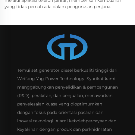
melalui aplikasi telefon pintar, memberikan kemudahan
yang tidak pernah ada dalam pengurusan penjana.
Temui set generator diesel berkualiti tinggi dari
Weifang Yag Power Technology. Syarikat kami
menggabungkan penyelidikan & pembangunan
(R&D), perakitan, dan penjualan, menawarkan
penyelesaian kuasa yang dioptimumkan
dengan fokus pada orientasi pasaran dan
inovasi teknologi. Alami kebolehpercayaan dan
keyakinan dengan produk dan perkhidmatan