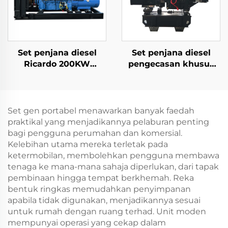
Set penjana diesel
Set penjana diesel
Ricardo 200KW
pengecasan khusus
berkualiti tinggi dan
kenderaan udara
berharga rendah
tanpa pemandu
mudah alih
Set gen portabel menawarkan banyak faedah
praktikal yang menjadikannya pelaburan penting
bagi pengguna perumahan dan komersial.
Kelebihan utama mereka terletak pada
ketermobilan, membolehkan pengguna membawa
tenaga ke mana-mana sahaja diperlukan, dari tapak
pembinaan hingga tempat berkhemah. Reka
bentuk ringkas memudahkan penyimpanan
apabila tidak digunakan, menjadikannya sesuai
untuk rumah dengan ruang terhad. Unit moden
mempunyai operasi yang cekap dalam