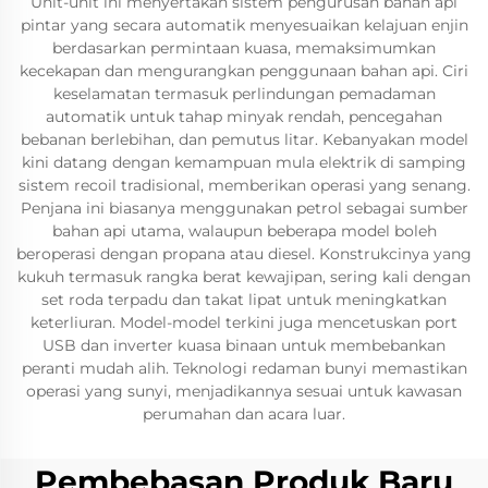
Unit-unit ini menyertakan sistem pengurusan bahan api
pintar yang secara automatik menyesuaikan kelajuan enjin
berdasarkan permintaan kuasa, memaksimumkan
kecekapan dan mengurangkan penggunaan bahan api. Ciri
keselamatan termasuk perlindungan pemadaman
automatik untuk tahap minyak rendah, pencegahan
bebanan berlebihan, dan pemutus litar. Kebanyakan model
kini datang dengan kemampuan mula elektrik di samping
sistem recoil tradisional, memberikan operasi yang senang.
Penjana ini biasanya menggunakan petrol sebagai sumber
bahan api utama, walaupun beberapa model boleh
beroperasi dengan propana atau diesel. Konstrukcinya yang
kukuh termasuk rangka berat kewajipan, sering kali dengan
set roda terpadu dan takat lipat untuk meningkatkan
keterliuran. Model-model terkini juga mencetuskan port
USB dan inverter kuasa binaan untuk membebankan
peranti mudah alih. Teknologi redaman bunyi memastikan
operasi yang sunyi, menjadikannya sesuai untuk kawasan
perumahan dan acara luar.
Pembebasan Produk Baru