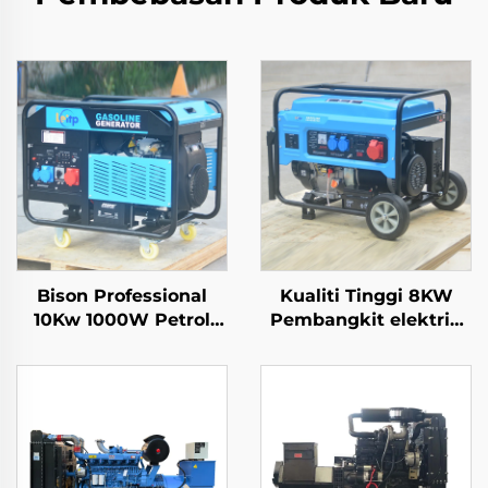
Bison Professional
Kualiti Tinggi 8KW
10Kw 1000W Petrol
Pembangkit elektrik
Gasoline Generator
Mudah Alih Cina
Single Phase 110V
Kuasa Berperingkat
220V 380V 50Hz 60Hz
6500 dengan Keluaran
Frequency DC Output
AC Fasa-Tunggal
Struktur Dalam Enjin
untuk Dijual