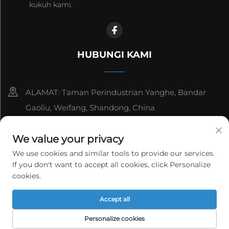
kukuh kami.
HUBUNGI KAMI
ALAMAT: Taman Perindustrian Yanghe, Bandar
Gaoliu, Weifang, Shandong, China
8615006666497
We value your privacy
[email protected]
We use cookies and similar tools to provide our services.
If you don't want to accept all cookies, click Personalize
cookies.
Hak Cipta © WeiFang Yag Power Technology Co., Ltd.
Accept all
Semua hak tertahan.
Dasar Privasi
Personalize cookies