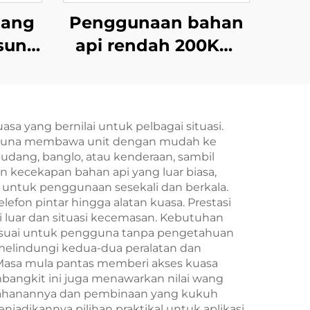
lang
Penggunaan bahan
gsung
api rendah 200KW
esel
Weichai, pelepasan
tasi
rendah, set penjana
diesel yang boleh
a yang bernilai untuk pelbagai situasi.
dipercayai
ngguna membawa unit dengan mudah ke
udang, banglo, atau kenderaan, sambil
 kecekapan bahan api yang luar biasa,
 untuk penggunaan sesekali dan berkala.
lefon pintar hingga alatan kuasa. Prestasi
i luar dan situasi kecemasan. Kebutuhan
sesuai untuk pengguna tanpa pengetahuan
melindungi kedua-dua peralatan dan
Masa mula pantas memberi akses kuasa
embangkit ini juga menawarkan nilai wang
etahanannya dan pembinaan yang kukuh
adikannya pilihan praktikal untuk aplikasi