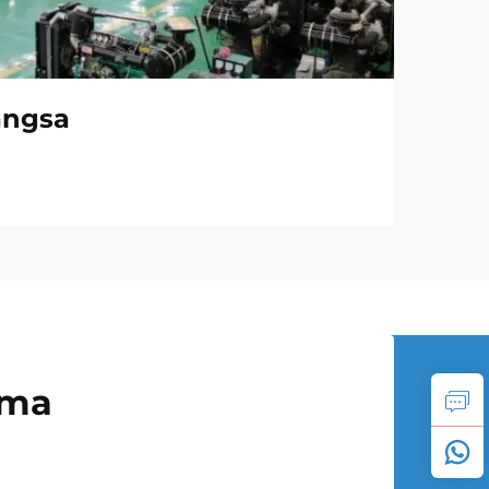
angsa
uma