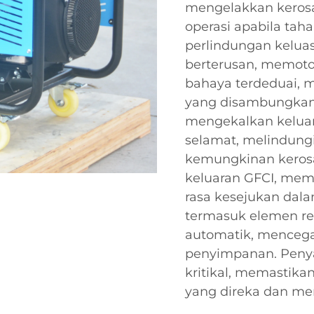
mengelakkan keros
operasi apabila tah
perlindungan kelua
berterusan, memoto
bahaya terdeduai, 
yang disambungkan.
mengekalkan keluar
selamat, melindungi 
kemungkinan kerosa
keluaran GFCI, mem
rasa kesejukan dal
termasuk elemen re
automatik, mencega
penyimpanan. Pen
kritikal, memastika
yang direka dan me