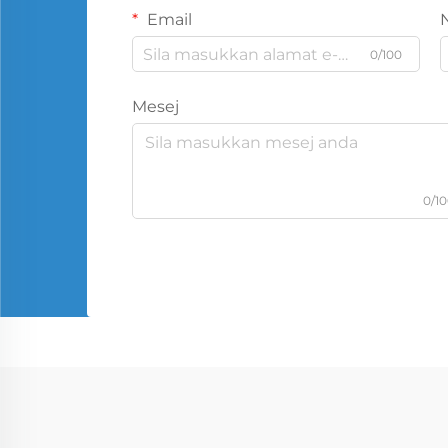
Email
0/100
Mesej
0/1