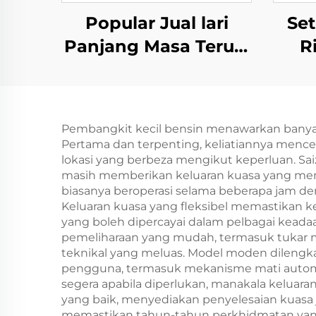
Popular Jual lari
Set
Panjang Masa Terus-
R
menerus 1000kw
berk
1500kw 1600kw
be
2000kw Set Penjana
Pembangkit kecil bensin menawarkan banyak 
Gas Semula Jadi
Pertama dan terpenting, keliatiannya me
lokasi yang berbeza mengikut keperluan. Sa
masih memberikan keluaran kuasa yang menc
biasanya beroperasi selama beberapa jam de
Keluaran kuasa yang fleksibel memastikan kes
yang boleh dipercayai dalam pelbagai keada
pemeliharaan yang mudah, termasuk tukar 
teknikal yang meluas. Model moden dilengk
pengguna, termasuk mekanisme mati automa
segera apabila diperlukan, manakala keluaran
yang baik, menyediakan penyelesaian kuasa
memastikan tahun-tahun perkhidmatan yang b