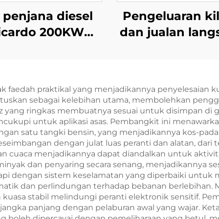
 penjana diesel
Pengeluaran ki
icardo 200KW
dan jualan lan
ualiti tinggi dan
set penjana di
rharga rendah
Ricardo berpres
tinggi
faedah praktikal yang menjadikannya penyelesaian kuas
ncetuskan sebagai kelebihan utama, membolehkan pe
iz yang ringkas membuatnya sesuai untuk disimpan di g
ukupi untuk aplikasi asas. Pembangkit ini menawarkan
ngan satu tangki bensin, yang menjadikannya kos-pada
eimbangan dengan julat luas peranti dan alatan, dari te
an cuaca menjadikannya dapat diandalkan untuk aktivit
minyak dan penyaring secara senang, menjadikannya 
api dengan sistem keselamatan yang diperbaiki untuk 
tik dan perlindungan terhadap bebanan berlebihan. 
 kuasa stabil melindungi peranti elektronik sensitif. P
 jangka panjang dengan pelaburan awal yang wajar. K
oleh dipercayai dengan pemeliharaan yang betul, menj