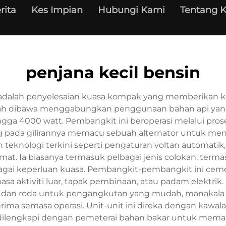
rita
Kes Impian
Hubungi Kami
Tentang 
penjana kecil bensin
 adalah penyelesaian kuasa kompak yang memberikan ke
 mudah dibawa menggabungkan penggunaan bahan api ya
ingga 4000 watt. Pembangkit ini beroperasi melalui pros
 pada gilirannya memacu sebuah alternator untuk mengh
 teknologi terkini seperti pengaturan voltan automat
mat. Ia biasanya termasuk pelbagai jenis colokan, ter
agai keperluan kuasa. Pembangkit-pembangkit ini ceme
sa aktiviti luar, tapak pembinaan, atau padam elektr
an roda untuk pengangkutan yang mudah, manakala
ima semasa operasi. Unit-unit ini direka dengan kawa
 dilengkapi dengan pemeterai bahan bakar untuk memant