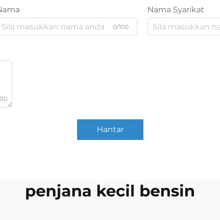
Nama
Nama Syarikat
0/100
000
Hantar
penjana kecil bensin