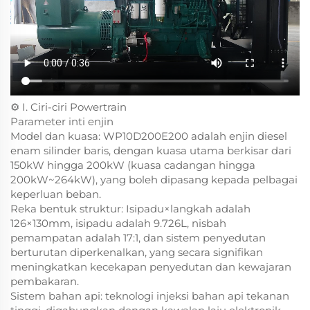
⚙️ I. Ciri-ciri Powertrain
Parameter inti enjin
Model dan kuasa: WP10D200E200 adalah enjin diesel
enam silinder baris, dengan kuasa utama berkisar dari
150kW hingga 200kW (kuasa cadangan hingga
200kW~264kW), yang boleh dipasang kepada pelbagai
keperluan beban.
Reka bentuk struktur: Isipadu×langkah adalah
126×130mm, isipadu adalah 9.726L, nisbah
pemampatan adalah 17:1, dan sistem penyedutan
berturutan diperkenalkan, yang secara signifikan
meningkatkan kecekapan penyedutan dan kewajaran
pembakaran.
Sistem bahan api: teknologi injeksi bahan api tekanan