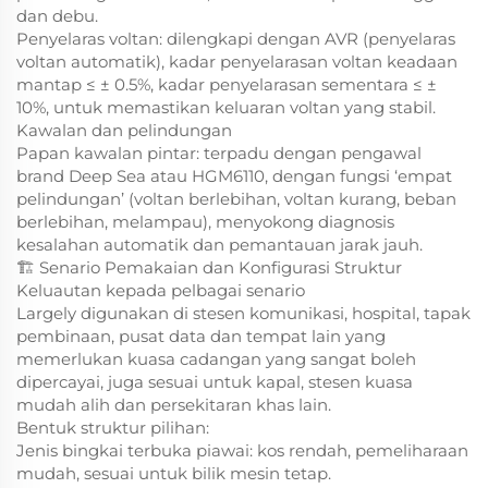
dan debu.
Penyelaras voltan: dilengkapi dengan AVR (penyelaras
voltan automatik), kadar penyelarasan voltan keadaan
mantap ≤ ± 0.5%, kadar penyelarasan sementara ≤ ±
10%, untuk memastikan keluaran voltan yang stabil.
Kawalan dan pelindungan
Papan kawalan pintar: terpadu dengan pengawal
brand Deep Sea atau HGM6110, dengan fungsi ‘empat
pelindungan’ (voltan berlebihan, voltan kurang, beban
berlebihan, melampau), menyokong diagnosis
kesalahan automatik dan pemantauan jarak jauh.
🏗️ Senario Pemakaian dan Konfigurasi Struktur
Keluautan kepada pelbagai senario
Largely digunakan di stesen komunikasi, hospital, tapak
pembinaan, pusat data dan tempat lain yang
memerlukan kuasa cadangan yang sangat boleh
dipercayai, juga sesuai untuk kapal, stesen kuasa
mudah alih dan persekitaran khas lain.
Bentuk struktur pilihan:
Jenis bingkai terbuka piawai: kos rendah, pemeliharaan
mudah, sesuai untuk bilik mesin tetap.