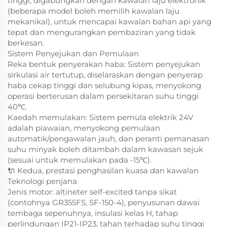
tinggi, digabungkan dengan kawalan laju elektronik
(beberapa model boleh memilih kawalan laju
mekanikal), untuk mencapai kawalan bahan api yang
tepat dan mengurangkan pembaziran yang tidak
berkesan.
Sistem Penyejukan dan Pemulaan
Reka bentuk penyerakan haba: Sistem penyejukan
sirkulasi air tertutup, diselaraskan dengan penyerap
haba cekap tinggi dan selubung kipas, menyokong
operasi berterusan dalam persekitaran suhu tinggi
40℃.
Kaedah memulakan: Sistem pemula elektrik 24V
adalah piawaian, menyokong pemulaan
automatik/pengawalan jauh, dan peranti pemanasan
suhu minyak boleh ditambah dalam kawasan sejuk
(sesuai untuk memulakan pada -15℃).
🔌 Kedua, prestasi penghasilan kuasa dan kawalan
Teknologi penjana
Jenis motor: altineter self-excited tanpa sikat
(contohnya GR355FS, SF-150-4), penyusunan dawai
tembaga sepenuhnya, insulasi kelas H, tahap
perlindungan IP21-IP23, tahan terhadap suhu tinggi