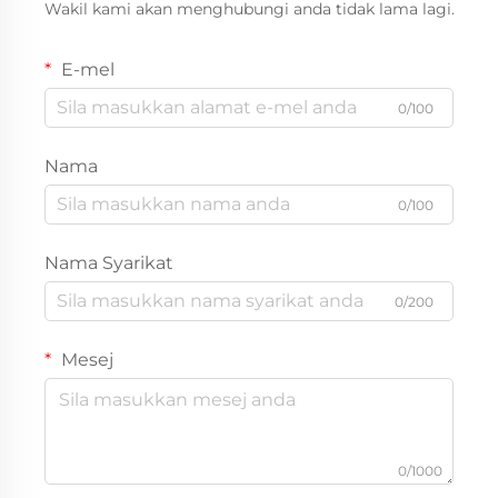
Wakil kami akan menghubungi anda tidak lama lagi.
E-mel
0/100
Nama
0/100
Nama Syarikat
0/200
Mesej
0/1000