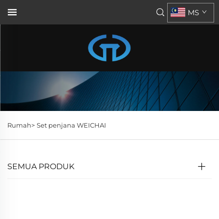
MS
Rumah>
Set penjana WEICHAI
SEMUA PRODUK