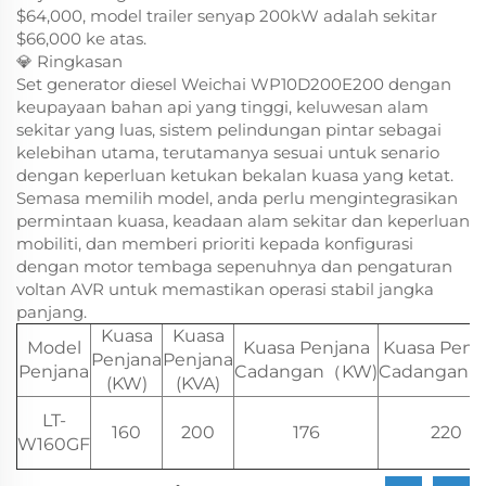
$64,000, model trailer senyap 200kW adalah sekitar
$66,000 ke atas.
💎 Ringkasan
Set generator diesel Weichai WP10D200E200 dengan
keupayaan bahan api yang tinggi, keluwesan alam
sekitar yang luas, sistem pelindungan pintar sebagai
kelebihan utama, terutamanya sesuai untuk senario
dengan keperluan ketukan bekalan kuasa yang ketat.
Semasa memilih model, anda perlu mengintegrasikan
permintaan kuasa, keadaan alam sekitar dan keperluan
mobiliti, dan memberi prioriti kepada konfigurasi
dengan motor tembaga sepenuhnya dan pengaturan
voltan AVR untuk memastikan operasi stabil jangka
panjang.
Kuasa
Kuasa
Model
Kuasa Penjana
Kuasa Penj
Penjana
Penjana
Penjana
Cadangan（KW)
Cadangan(K
(KW)
(KVA)
LT-
160
200
176
220
W160GF