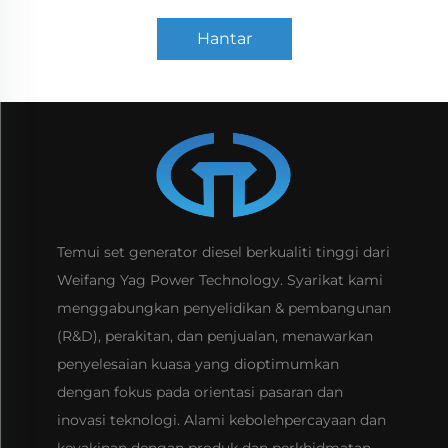
Hantar
Temui set generator diesel berkualiti tinggi dari
Weifang Yag Power Technology. Syarikat kami
menggabungkan penyelidikan & pembangunan
(R&D), perakitan, dan penjualan, menawarkan
penyelesaian kuasa yang dioptimumkan
dengan fokus pada orientasi pasaran dan
inovasi teknologi. Alami kebolehpercayaan dan
keyakinan dengan produk dan perkhidmatan