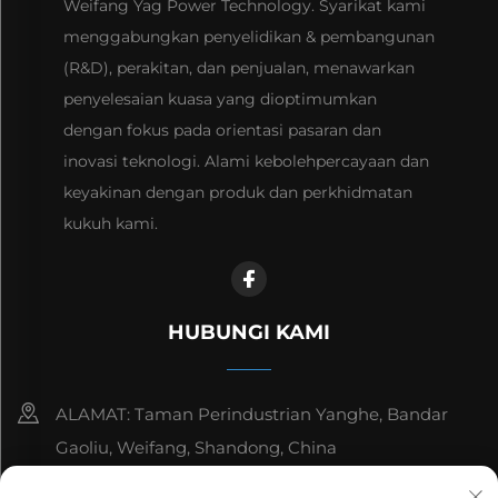
Weifang Yag Power Technology. Syarikat kami
menggabungkan penyelidikan & pembangunan
(R&D), perakitan, dan penjualan, menawarkan
penyelesaian kuasa yang dioptimumkan
dengan fokus pada orientasi pasaran dan
inovasi teknologi. Alami kebolehpercayaan dan
keyakinan dengan produk dan perkhidmatan
kukuh kami.
HUBUNGI KAMI
ALAMAT: Taman Perindustrian Yanghe, Bandar
Gaoliu, Weifang, Shandong, China