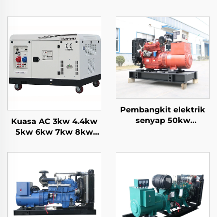
Pembangkit elektrik
senyap 50kw
Kuasa AC 3kw 4.4kw
pembangkit elektrik
5kw 6kw 7kw 8kw
62.5 kva pembangkit
9kw 10kw 12kw
elektrik 60 kva senyap
Penyejuk Udara
harga
generator bensin