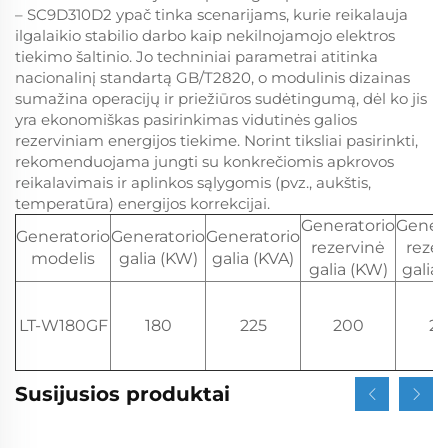
– SC9D310D2 ypač tinka scenarijams, kurie reikalauja
ilgalaikio stabilio darbo kaip nekilnojamojo elektros
tiekimo šaltinio. Jo techniniai parametrai atitinka
nacionalinį standartą GB/T2820, o modulinis dizainas
sumažina operacijų ir priežiūros sudėtingumą, dėl ko jis
yra ekonomiškas pasirinkimas vidutinės galios
rezerviniam energijos tiekime. Norint tiksliai pasirinkti,
rekomenduojama jungti su konkrečiomis apkrovos
reikalavimais ir aplinkos sąlygomis (pvz., aukštis,
temperatūra) energijos korrekcijai.
Generatorio
Genera
Generatorio
Generatorio
Generatorio
rezervinė
rezer
modelis
galia (KW)
galia (KVA)
galia (KW)
galia 
LT-W180GF
180
225
200
25
Susijusios produktai