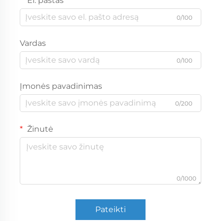
El. paštas
0/100
Vardas
0/100
Įmonės pavadinimas
0/200
Žinutė
0/1000
Pateikti