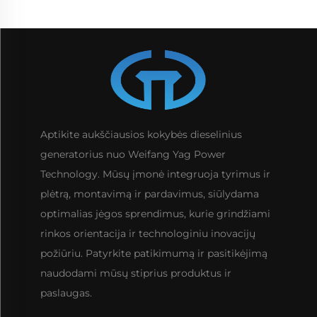
Aptikite aukščiausios kokybės dieselinius
generatorius nuo Weifang Yag Power
Technology. Mūsų įmonė integruoja tyrimus ir
plėtrą, montavimą ir pardavimus, siūlydama
optimalias jėgos sprendimus, kurie grindžiami
rinkos orientacija ir technologiniu inovacijų
požiūriu. Patyrkite patikimumą ir pasitikėjimą
naudodami mūsų stiprius produktus ir
paslaugas.