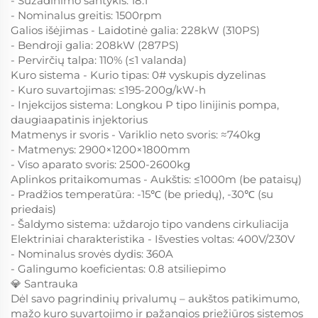
- Sužadinimo santykis: 18:1
- Nominalus greitis: 1500rpm
Galios išėjimas - Laidotinė galia: 228kW (310PS)
- Bendroji galia: 208kW (287PS)
- Pervirčių talpa: 110% (≤1 valanda)
Kuro sistema - Kurio tipas: 0# vyskupis dyzelinas
- Kuro suvartojimas: ≤195-200g/kW-h
- Injekcijos sistema: Longkou P tipo linijinis pompa,
daugiaapatinis injektorius
Matmenys ir svoris - Variklio neto svoris: ≈740kg
- Matmenys: 2900×1200×1800mm
- Viso aparato svoris: 2500-2600kg
Aplinkos pritaikomumas - Aukštis: ≤1000m (be pataisų)
- Pradžios temperatūra: -15℃ (be priedų), -30℃ (su
priedais)
- Šaldymo sistema: uždarojo tipo vandens cirkuliacija
Elektriniai charakteristika - Išvesties voltas: 400V/230V
- Nominalus srovės dydis: 360A
- Galingumo koeficientas: 0.8 atsiliepimo
💎 Santrauka
Dėl savo pagrindinių privalumų – aukštos patikimumo,
mažo kuro suvartojimo ir pažangios priežiūros sistemos