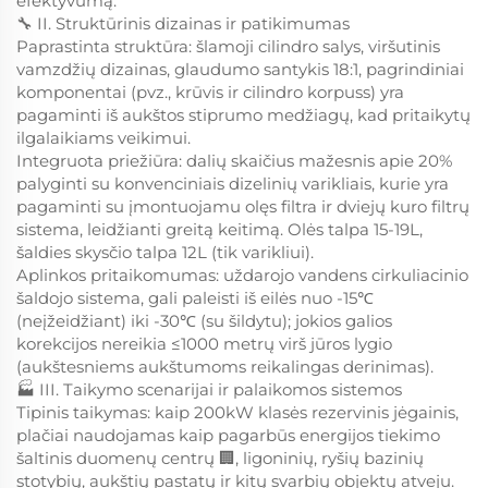
efektyvumą.
🔧 II. Struktūrinis dizainas ir patikimumas
Paprastinta struktūra: šlamoji cilindro salys, viršutinis
vamzdžių dizainas, glaudumo santykis 18:1, pagrindiniai
komponentai (pvz., krūvis ir cilindro korpuss) yra
pagaminti iš aukštos stiprumo medžiagų, kad pritaikytų
ilgalaikiams veikimui.
Integruota priežiūra: dalių skaičius mažesnis apie 20%
palyginti su konvenciniais dizelinių varikliais, kurie yra
pagaminti su įmontuojamu olęs filtra ir dviejų kuro filtrų
sistema, leidžianti greitą keitimą. Olės talpa 15-19L,
šaldies skysčio talpa 12L (tik varikliui).
Aplinkos pritaikomumas: uždarojo vandens cirkuliacinio
šaldojo sistema, gali paleisti iš eilės nuo -15℃
(neįžeidžiant) iki -30℃ (su šildytu); jokios galios
korekcijos nereikia ≤1000 metrų virš jūros lygio
(aukštesniems aukštumoms reikalingas derinimas).
🏭 III. Taikymo scenarijai ir palaikomos sistemos
Tipinis taikymas: kaip 200kW klasės rezervinis jėgainis,
plačiai naudojamas kaip pagarbūs energijos tiekimo
šaltinis duomenų centrų 🏢, ligoninių, ryšių bazinių
stotybių, aukštių pastatų ir kitų svarbių objektų atveju.