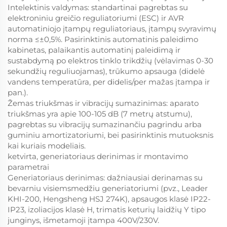
Intelektinis valdymas: standartinai pagrebtas su
elektroniniu greičio reguliatoriumi (ESC) ir AVR
automatiniojo įtampų reguliatoriaus, įtampų svyravimų
norma ≤±0,5%. Pasirinktinis automatinis paleidimo
kabinetas, palaikantis automatinį paleidimą ir
sustabdymą po elektros tinklo trikdžių (vėlavimas 0-30
sekundžių reguliuojamas), trūkumo apsauga (didelė
vandens temperatūra, per didelis/per mažas įtampa ir
pan.).
Žemas triukšmas ir vibracijų sumazinimas: aparato
triukšmas yra apie 100-105 dB (7 metrų atstumu),
pagrebtas su vibracijų sumazinančiu pagrindu arba
guminiu amortizatoriumi, bei pasirinktinis mutuoksnis
kai kuriais modeliais.
ketvirta, generiatoriaus derinimas ir montavimo
parametrai
Generiatoriaus derinimas: dažniausiai derinamas su
bevarniu visiemsmedžiu generiatoriumi (pvz., Leader
KHI-200, Hengsheng HSJ 274K), apsaugos klasė IP22-
IP23, izoliacijos klasė H, trimatis keturių laidžių Y tipo
junginys, išmetamoji įtampa 400V/230V.