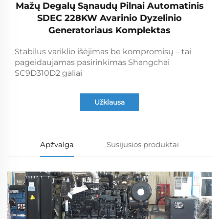
Mažų Degalų Sąnaudų Pilnai Automatinis
SDEC 228KW Avarinio Dyzelinio
Generatoriaus Komplektas
Stabilus variklio išėjimas be kompromisų – tai
pageidaujamas pasirinkimas Shangchai
SC9D310D2 galiai
Užklausa
Apžvalga
Susijusios produktai