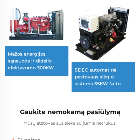
Mažos energijos
sąnaudos ir didelio
efektyvumo 300KW
SDEC automatinė
gamtinių dujų
pastovaus slėgio
generatorių komplektas
sistema 35KW šalto
užvedimo dyzelinių
generatorių komplektas
Gaukite nemokamą pasiūlymą
Mūsų atstovas susisieks su jumis netrukus.