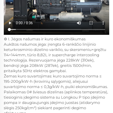
⚙️ I. Jėgos našumas ir kuro ekonomiškumas
Aukštos našumos jėga: įrengta 6-rankščio linijinio
keturkrosminio dizelino variklio, su skersmeniu×gręžtu
114×144mm, tūrio 8,82L ir supercharge intercooling
technologija. Rezervuojama jėga 228kW (310ek),
bendroji jėga 208kW (287ek), greitis 1500r/min,
pritaikyta 50Hz elektros gamybai.
Žemas kuro suvartojimas: kuro suvartojimo norma ≤
195-200g/kW-h (krovinių sąlygomis), aliejusui
suvartojimo norma ≤ 0,3g/kW-h, puiki ekonomiškumas.
Palaikomas 0# šviesus dizelinas (aplinkos temperatūra),
tiesioginis įdegimo sistema su Longkou P tipo įdejimo
pompa ir daugiaujungis įdejimo juostas (atidarymo
slėgis 250kg/cm²) siekiant pagerinti degimo