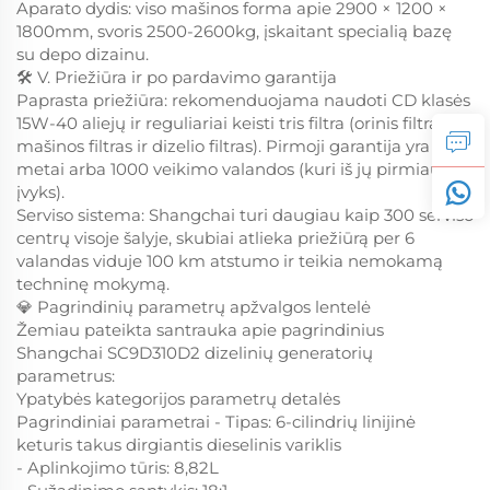
Aparato dydis: viso mašinos forma apie 2900 × 1200 ×
1800mm, svoris 2500-2600kg, įskaitant specialią bazę
su depo dizainu.
🛠️ V. Priežiūra ir po pardavimo garantija
Paprasta priežiūra: rekomenduojama naudoti CD klasės
15W-40 aliejų ir reguliariai keisti tris filtra (orinis filtras,
mašinos filtras ir dizelio filtras). Pirmoji garantija yra 1
metai arba 1000 veikimo valandos (kuri iš jų pirmiausia
įvyks).
Serviso sistema: Shangchai turi daugiau kaip 300 serviso
centrų visoje šalyje, skubiai atlieka priežiūrą per 6
valandas viduje 100 km atstumo ir teikia nemokamą
techninę mokymą.
💎 Pagrindinių parametrų apžvalgos lentelė
Žemiau pateikta santrauka apie pagrindinius
Shangchai SC9D310D2 dizelinių generatorių
parametrus:
Ypatybės kategorijos parametrų detalės
Pagrindiniai parametrai - Tipas: 6-cilindrių linijinė
keturis takus dirgiantis dieselinis variklis
- Aplinkojimo tūris: 8,82L