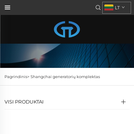
LT
Pagrindinis>
Shangchai generatorių komplektas
VISI PRODUKTAI