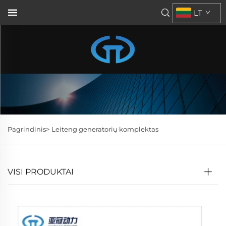
LT
Pagrindinis>
Leiteng generatorių komplektas
VISI PRODUKTAI