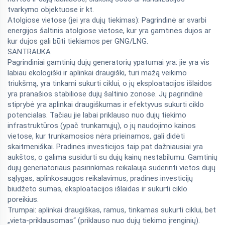
tvarkymo objektuose ir kt.
Atolgiose vietose (jei yra dujų tiekimas): Pagrindinė ar svarbi
energijos šaltinis atolgiose vietose, kur yra gamtinės dujos ar
kur dujos gali būti tiekiamos per GNG/LNG.
SANTRAUKA
Pagrindiniai gamtinių dujų generatorių ypatumai yra: jie yra vis
labiau ekologiški ir aplinkai draugiški, turi mažą veikimo
triukšmą, yra tinkami sukurti ciklui, o jų eksploatacijos išlaidos
yra pranašios stabiliose dujų šaltinio zonose. Jų pagrindinė
stiprybė yra aplinkai draugiškumas ir efektyvus sukurti ciklo
potencialas. Tačiau jie labai priklauso nuo dujų tiekimo
infrastruktūros (ypač trunkamųjų), o jų naudojimo kainos
vietose, kur trunkamosios nėra prieinamos, gali didėti
skaitmeniškai. Pradinės investicijos taip pat dažniausiai yra
aukštos, o galima susidurti su dujų kainų nestabilumu. Gamtinių
dujų generiatoriaus pasirinkimas reikalauja suderinti vietos dujų
sąlygas, aplinkosaugos reikalavimus, pradines investicijų
biudžeto sumas, eksploatacijos išlaidas ir sukurti ciklo
poreikius.
Trumpai: aplinkai draugiškas, ramus, tinkamas sukurti ciklui, bet
„vieta-priklausomas“ (priklauso nuo dujų tiekimo įrenginių).