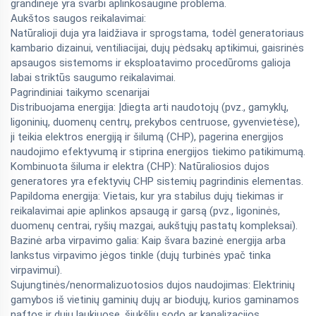
grandinėje yra svarbi aplinkosauginė problema.
Aukštos saugos reikalavimai:
Natūralioji duja yra laidžiava ir sprogstama, todėl generatoriaus
kambario dizainui, ventiliacijai, dujų pėdsakų aptikimui, gaisrinės
apsaugos sistemoms ir eksploatavimo procedūroms galioja
labai striktūs saugumo reikalavimai.
Pagrindiniai taikymo scenarijai
Distribuojama energija: Įdiegta arti naudotojų (pvz., gamyklų,
ligoninių, duomenų centrų, prekybos centruose, gyvenvietėse),
ji teikia elektros energiją ir šilumą (CHP), pagerina energijos
naudojimo efektyvumą ir stiprina energijos tiekimo patikimumą.
Kombinuota šiluma ir elektra (CHP): Natūraliosios dujos
generatores yra efektyvių CHP sistemių pagrindinis elementas.
Papildoma energija: Vietais, kur yra stabilus dujų tiekimas ir
reikalavimai apie aplinkos apsaugą ir garsą (pvz., ligoninės,
duomenų centrai, ryšių mazgai, aukštųjų pastatų kompleksai).
Bazinė arba virpavimo galia: Kaip švara bazinė energija arba
lankstus virpavimo jėgos tinkle (dujų turbinės ypač tinka
virpavimui).
Sujungtinės/nenormalizuotosios dujos naudojimas: Elektrinių
gamybos iš vietinių gaminių dujų ar biodujų, kurios gaminamos
naftos ir dujų laukiuose, šiukšlių sodo ar kanalizacijos