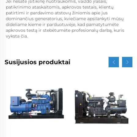
Jei nesate įsitikinę nuotraukomis, vaizdo įrašais, 
patikrinimo ataskaitomis, apkrovos testais, klientų 
patirtimi ir pardavimo atstovų žiniomis apie jus 
dominančius generatorius, kviečiame apsilankyti mūsų 
dideliame kieme ir parduotuvėje, kad pamatytumėte 
apkrovos testą ir stebėtumėte profesionalų darbą, kuris 
vyksta čia. 
Susijusios produktai