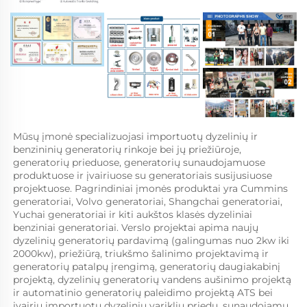
Mūsų įmonė specializuojasi importuotų dyzelinių ir 
benzininių generatorių rinkoje bei jų priežiūroje, 
generatorių prieduose, generatorių sunaudojamuose 
produktuose ir įvairiuose su generatoriais susijusiuose 
projektuose. Pagrindiniai įmonės produktai yra Cummins 
generatoriai, Volvo generatoriai, Shangchai generatoriai, 
Yuchai generatoriai ir kiti aukštos klasės dyzeliniai 
benziniai generatoriai. Verslo projektai apima naujų 
dyzelinių generatorių pardavimą (galingumas nuo 2kw iki 
2000kw), priežiūrą, triukšmo šalinimo projektavimą ir 
generatorių patalpų įrengimą, generatorių daugiakabinį 
projektą, dyzelinių generatorių vandens aušinimo projektą 
ir automatinio generatorių paleidimo projektą ATS bei 
įvairių importuotų dyzelinių variklių priedų, sunaudojamų 