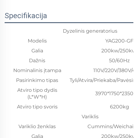
Specifikacija
Dyzelinis generatorius
Modelis
YAG200-GF
Galia
200kw/250kva
Dažnis
50/60Hz
Nominalinis įtampa
110V/220V/380V/4
Pasirinkimo tipas
Tyli/Atvira/Priekaba/Pavėsin
Atviro tipo dydis
3970*1750*2350
(L*W*H)
Atviro tipo svoris
6200kg
Variklis
Variklio ženklas
Cummins/Weichai/Y
Galia
200kw/250kva