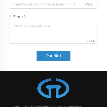
0/200
Žinutė
0/1000
Pateikti
Aptikite aukščiausios kokybės dieselinius