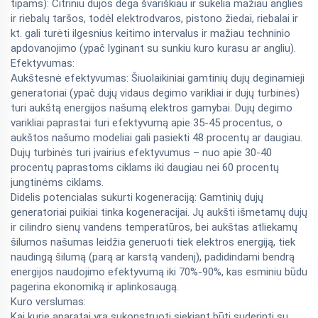
tipams): Citriniu dujos dega švariškiau ir sukelia mažiau anglies
ir riebalų taršos, todėl elektrodvaros, pistono žiedai, riebalai ir
kt. gali turėti ilgesnius keitimo intervalus ir mažiau techninio
apdovanojimo (ypač lyginant su sunkiu kuro kurasu ar angliu).
Efektyvumas:
Aukštesnė efektyvumas: Šiuolaikiniai gamtinių dujų deginamieji
generatoriai (ypač dujų vidaus degimo varikliai ir dujų turbinės)
turi aukštą energijos našumą elektros gamybai. Dujų degimo
varikliai paprastai turi efektyvumą apie 35-45 procentus, o
aukštos našumo modeliai gali pasiekti 48 procentų ar daugiau.
Dujų turbinės turi įvairius efektyvumus – nuo apie 30-40
procentų paprastoms ciklams iki daugiau nei 60 procentų
jungtinėms ciklams.
Didelis potencialas sukurti kogeneraciją: Gamtinių dujų
generatoriai puikiai tinka kogeneracijai. Jų aukšti išmetamų dujų
ir cilindro sienų vandens temperatūros, bei aukštas atliekamų
šilumos našumas leidžia generuoti tiek elektros energiją, tiek
naudingą šilumą (parą ar karstą vandenį), padidindami bendrą
energijos naudojimo efektyvumą iki 70%-90%, kas esminiu būdu
pagerina ekonomiką ir aplinkosaugą.
Kuro verslumas:
Kai kurie aparatai yra sukonstruoti siekiant būti suderinti su