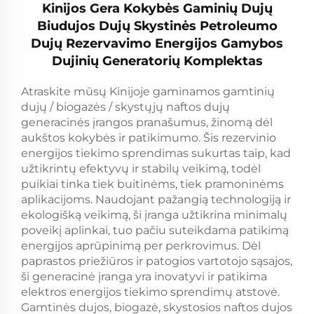
Kinijos Gera Kokybės Gaminių Dujų
Biudujos Dujų Skystinės Petroleumo
Dujų Rezervavimo Energijos Gamybos
Dujinių Generatorių Komplektas
Atraskite mūsų Kinijoje gaminamos gamtinių
dujų / biogazės / skystųjų naftos dujų
generacinės įrangos pranašumus, žinomą dėl
aukštos kokybės ir patikimumo. Šis rezervinio
energijos tiekimo sprendimas sukurtas taip, kad
užtikrintų efektyvų ir stabilų veikimą, todėl
puikiai tinka tiek buitinėms, tiek pramoninėms
aplikacijoms. Naudojant pažangią technologiją ir
ekologišką veikimą, ši įranga užtikrina minimalų
poveikį aplinkai, tuo pačiu suteikdama patikimą
energijos aprūpinimą per perkrovimus. Dėl
paprastos priežiūros ir patogios vartotojo sąsajos,
ši generacinė įranga yra inovatyvi ir patikima
elektros energijos tiekimo sprendimų atstovė.
Gamtinės dujos, biogazė, skystosios naftos dujos