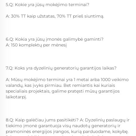
5.Q: Kokie yra jūsų mokėjimo terminai?   
A: 30% TT kaip užstatas, 70% TT prieš siuntimą.   
6.Q: Kokia yra jūsų įmonės galimybė gaminti?   
A: 150 komplektų per mėnesį   
7.Q: Koks yra dyzelinių generatorių garantijos laikas?   
A: Mūsų mokėjimo terminai yra 1 metai arba 1000 veikimo 
valandų, kas įvyks pirmiau. Bet remiantis kai kuriais 
specialiais projektais, galime pratęsti mūsų garantijos 
laikotarpį.   
8.Q: Kaip galėčiau jums pasitikėti? A: Dyzelinių paslaugų ir 
tiekimo įmonė garantuoja visų naudotų generatorių ir 
pramoninės energijos įrangos, kurią parduodame, kokybę. 