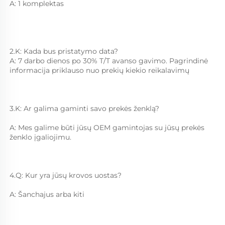
A: 1 komplektas 
2.K: Kada bus pristatymo data? 
A: 7 darbo dienos po 30% T/T avanso gavimo. Pagrindinė 
informacija priklauso nuo prekių kiekio reikalavimų 
3.K: Ar galima gaminti savo prekės ženklą? 
A: Mes galime būti jūsų OEM gamintojas su jūsų prekės 
ženklo įgaliojimu.   
4.Q: Kur yra jūsų krovos uostas?   
A: Šanchajus arba kiti   