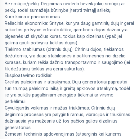
Be smūgio/peklų: Deginimas neideda beveik jokių smūgių ar
peklų, todėl sumažėja būtinybė įterpti tvirtąjį atliekų.
Kuro kaina ir prieinamumas:
Reliacinis ekonomika: Srityse, kur yra daug gamtinių dujų ir gerai
sukurtas potvynio infrastruktūra, gamtinės dujos dažnai yra
pigesnės už skysčius kuras, tokius kaip dizelinas (ypač jei
galima gauti potvyniu tiektas dujas).
Tiekimo stabilumas (citriniu dujų): Citriniu dujos, tiekiamos
dėžutėmis, yra daug stabilesnės ir patikimesnės nei dizelio
kurasas, kuriam reikia dažnio transportavimo ir saugojimo (jei
tik dėžutinių tinklas yra gerai sukurtas).
Eksploatavimo rodikliai:
Greitas paleidimas ir atsakymas: Duju generatoriai paprastai
turi trumpą paleidimo laiką ir greitą apkrovos atsakymą, todėl
jie yra puikūs pagalbiniam energijos tiekimui ar virsmo
perkėlimui.
Gyvulėjantis veikimas ir mažas triukšmas: Citriniu dujų
deginimo procesas yra palyginti ramus, vibracijos ir triukšmas
dažniausia yra mažesnis už tos pačios galios dizelinius
generatorius.
Žemesni techninis apdovanojimas (atsarginis kai kuriems