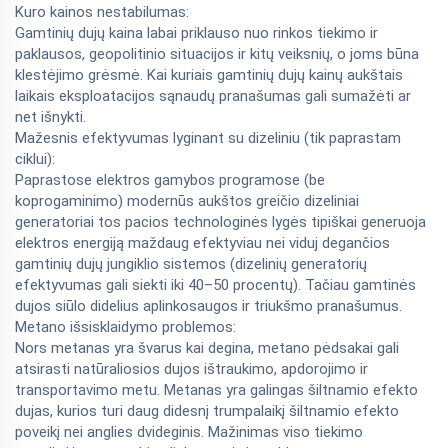
Kuro kainos nestabilumas:
Gamtinių dujų kaina labai priklauso nuo rinkos tiekimo ir
paklausos, geopolitinio situacijos ir kitų veiksnių, o joms būna
klestėjimo grėsmė. Kai kuriais gamtinių dujų kainų aukštais
laikais eksploatacijos sąnaudų pranašumas gali sumažėti ar
net išnykti.
Mažesnis efektyvumas lyginant su dizeliniu (tik paprastam
ciklui):
Paprastose elektros gamybos programose (be
koprogaminimo) modernūs aukštos greičio dizeliniai
generatoriai tos pacios technologinės lygės tipiškai generuoja
elektros energiją maždaug efektyviau nei viduj degančios
gamtinių dujų jungiklio sistemos (dizelinių generatorių
efektyvumas gali siekti iki 40–50 procentų). Tačiau gamtinės
dujos siūlo didelius aplinkosaugos ir triukšmo pranašumus.
Metano išsisklaidymo problemos:
Nors metanas yra švarus kai degina, metano pėdsakai gali
atsirasti natūraliosios dujos ištraukimo, apdorojimo ir
transportavimo metu. Metanas yra galingas šiltnamio efekto
dujas, kurios turi daug didesnį trumpalaikį šiltnamio efekto
poveikį nei anglies dvideginis. Mažinimas viso tiekimo