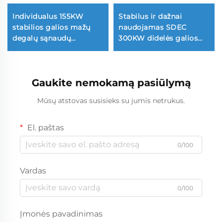
Individualus 155KW
Stabilus ir dažnai
stabilios galios mažų
naudojamas SDEC
degalų sąnaudų
300KW didelės galios
dyzelinių generatorių
dyzelinių generatorių
komplektas
komplektas
Gaukite nemokamą pasiūlymą
Mūsų atstovas susisieks su jumis netrukus.
El. paštas
0/100
Vardas
0/100
Įmonės pavadinimas