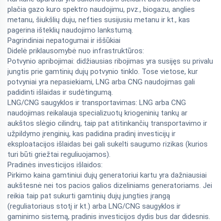
plačia gazo kuro spektro naudojimu, pvz., biogazu, anglies
metanu, šiukšlių duju, nefties susijusiu metanu ir kt., kas
pagerina išteklių naudojimo lankstumą.
Pagrindiniai nepatogumai ir iššūkiai
Didelė priklausomybė nuo infrastruktūros:
Potvynio apribojimai: didžiausias ribojimas yra susijęs su privalu
jungtis prie gamtinių dujų potvynio tinklo. Tose vietose, kur
potvyniai yra nepasiekiami, LNG arba CNG naudojimas gali
padidinti išlaidas ir sudėtingumą.
LNG/CNG saugyklos ir transportavimas: LNG arba CNG
naudojimas reikalauja specializuotų kriogeninių tankų ar
aukštos slėgio cilindrų, taip pat atitinkančių transportavimo ir
užpildymo įrenginių, kas padidina pradinį investicijų ir
eksploatacijos išlaidas bei gali sukelti saugumo rizikas (kurios
turi būti griežtai reguliuojamos).
Pradinės investicijos išlaidos:
Pirkimo kaina gamtiniui dujų generatoriui kartu yra dažniausiai
aukštesnė nei tos pacios galios dizeliniams generatoriams. Jei
reikia taip pat sukurti gamtinių dujų jungties įrangą
(reguliatoriaus stotį ir kt.) arba LNG/CNG saugyklos ir
gaminimo sistemą, pradinis investicijos dydis bus dar didesnis.