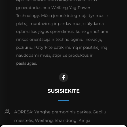
generatorius nuo Weifang Yag Power
Technology. Mūsų įmonė integruoja tyrimus ir
plėtrą, montavimą ir pardavimus, siūlydama
optimalias jėgos sprendimus, kurie grindžiami
rinkos orientacija ir technologiniu inovacijų
požiūriu. Patyrkite patikimumą ir pasitikėjimą
naudodami mūsų stiprius produktus ir
paslaugas.
SUSISIEKITE
ADRESA: Yanghe pramoninis parkas, Gaoliu
miestelis, Weifang, Shandong, Kinija