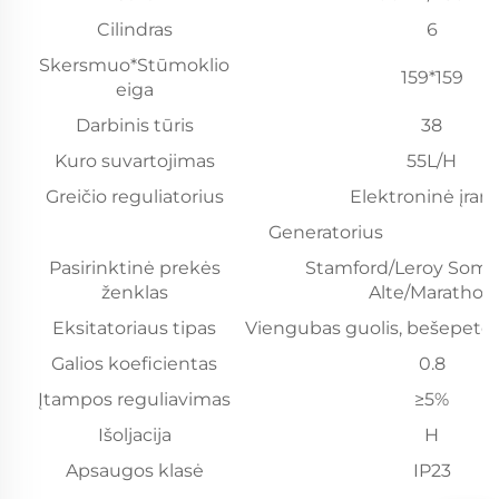
Cilindras
6
Skersmuo*Stūmoklio
159*159
eiga
Darbinis tūris
38
Kuro suvartojimas
55L/H
Greičio reguliatorius
Elektroninė įran
Generatorius
Pasirinktinė prekės
Stamford/Leroy Some
ženklas
Alte/Marathon
Eksitatoriaus tipas
Viengubas guolis, bešepetė,
Galios koeficientas
0.8
Įtampos reguliavimas
≥5%
Išoljacija
H
Apsaugos klasė
IP23