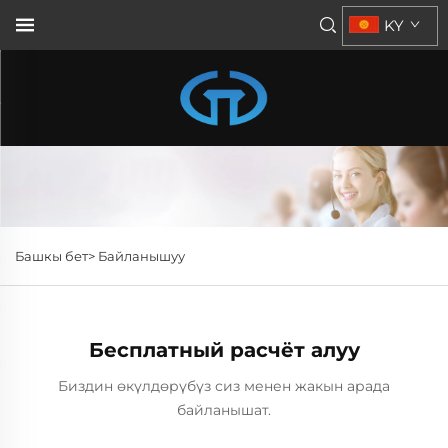
KY
Башкы бет>
Байланышуу
Бесплатный расчёт алуу
Биздин өкүлдөрүбүз сиз менен жакын арада
байланышат.