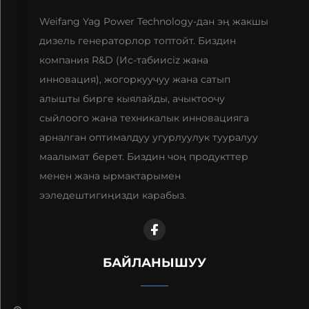
Weifang Yag Power Technology-дан эң жакшы
дизель генераторлор топтойт. Биздин
компания R&D (Ис-табиисiz жана
инновация), жогоркуучуу жана сатып
алышты бирге кыялайды, ачыктоочу
сыйлоого жана техникалык инновацияга
арналган оптималдуу угурлуулук тууралуу
маалымат берет. Биздин чоң продукттер
менен жана ырмактарымен
ээледештигиңизди карабыз.
БАЙЛАНЫШУУ