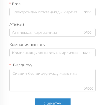
Email
0/100
Атыңыз
0/100
Компаниянын аты
0/200
Билдирүү
0/1000
Жөнөтүү