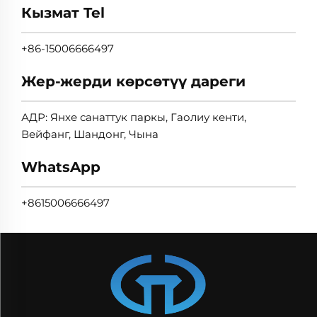
Кызмат Tel
+86-15006666497
Жер-жерди көрсөтүү дареги
АДР: Янхе санаттук паркы, Гаолиу кенти,
Вейфанг, Шандонг, Чына
WhatsApp
+8615006666497