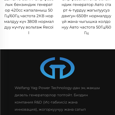
лык бензиндик генерат
ндик генератор Авто ста
ор 420cc капаланыш 50
рт 4-түрдүү жагылуусуз
Гц/60Гц частота 2КВ нор
двигун 650Вт нормалдуу
малдуу күч 380В нормал
үй жана чыгышка колдо
дуу күчтүү вольтаж Recoi
нуу Авто частота 50Гц/60
l
Гц
Weifang Yag Power Technology-дан эң жакшы
дизель генераторлор топтойт. Биздин
компания R&D (Ис-табиисiz жана
инновация), жогоркуучуу жана сатып