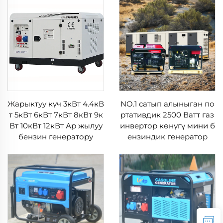
Жарыктуу күч 3кВт 4.4кВ
NO.1 сатып алыныган по
т 5кВт 6кВт 7кВт 8кВт 9к
ртативдик 2500 Ватт газ
Вт 10кВт 12кВт Ар жылуу
инвертор көнүгү мини б
бензин генератору
ензиндик генератор