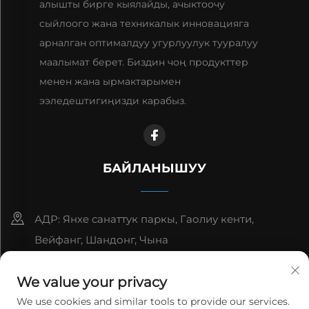
алышты бирге кыялайды, ачыктоочу
сыйлоого жана техникалык инновацияга
арналган оптималдуу угурлуулук тууралуу
маалымат берет. Биздин чоң продукттер
менен жана ырмактарымен
ээледештигиңизди карабыз.
БАЙЛАНЫШУУ
АДР: Янхе санаттук паркы, Гаолиу кенти,
Вейфанг, Шандонг, Чына
8615006666497
We value your privacy
[email protected]
We use cookies and similar tools to provide our services.