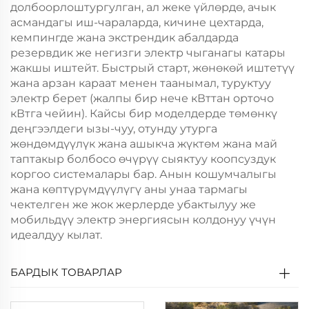
долбоорлоштургулган, ал жеке үйлөрдө, ачык
асмандагы иш-чараларда, кичине цехтарда,
кемпингде жана экстрендик абалдарда
резервдик же негизги электр чыганагы катары
жакшы иштейт. Быстрый старт, жөнөкөй иштетүү
жана арзан караат менен таанымал, туруктуу
электр берет (жалпы бир нече кВттан орточо
кВтга чейин). Кайсы бир моделдерде төмөнкү
деңгээлдеги ызы-чуу, отунду утурга
жөндөмдүүлүк жана ашыкча жүктөм жана май
таптакыр болбосо өчүрүү сыяктуу коопсуздук
коргоо системалары бар. Анын кошумчалыгы
жана көптүрүмдүүлүгү аны унаа тармагы
чектелген же жок жерлерде убактылуу же
мобильдүү электр энергиясын колдонуу үчүн
идеалдуу кылат.
БАРДЫК ТОВАРЛАР