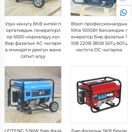
Узун көнүгү 8КВ китей п
Bison профессионалдык
ортативдик генераторл
10Кв 1000Вт бензиндик г
ор 6500 нормалдуу күч
енератор Бир фазалык 1
бир фазалык AC чыгарм
10В 220В 380В 50Гц 60Гц
а ичиндеги двигун жана
частота DC чыгарма
сатып алуу
LEITENG 5.5KW Бир фаза
Бир фазалык 5КВ бензи