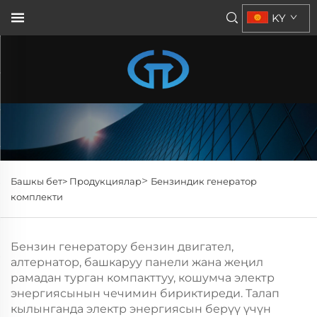
KY
>
Башкы бет>
Продукциялар
Бензиндик генератор
комплекти
Бензин генератору бензин двигател,
алтернатор, башкаруу панели жана жеңил
рамадан турган компакттуу, кошумча электр
энергиясынын чечимин бириктиреди. Талап
кылынганда электр энергиясын берүү үчүн