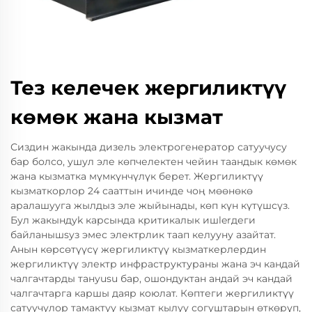
Тез келечек жергиликтүү
көмөк жана кызмат
Сиздин жакында дизель электрогенератор сатуучусу
бар болсо, ушул эле көпчелектен чейин таандык көмөк
жана кызматка мүмкүнчүлүк берет. Жергиликтүү
кызматкорлор 24 сааттын ичинде чоң мөөнөкө
аралашууга жылдыз эле жыйынады, көп күн күтүшсүз.
Бул жакындyk карсында критикалык ишlerдеги
байланышsуз эмес электрлик таап келууну азайтат.
Анын көрсөтүүсү жергиликтүү кызматкерлердин
жергиликтүү электр инфраструктураны жана эч кандай
чалгачтарды тануusu бар, ошондуктан андай эч кандай
чалгачтарга каршы даяр коюлат. Көптеги жергиликтүү
сатуучулор тамактуу кызмат кылуу согуштарын өткөрүп,