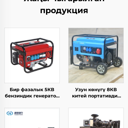
продукция
Бир фазалык 5КВ
Узун көнүгү 8КВ
бензиндик генератор
китей портативдик
Авто старт 4-түрдүү
генераторлор 6500
жагылуусуз двигун
нормалдуу күч бир
650Вт нормалдуу үй
фазалык AC чыгарма
жана чыгышка
ичиндеги двигун
колдонуу Авто
жана сатып алуу