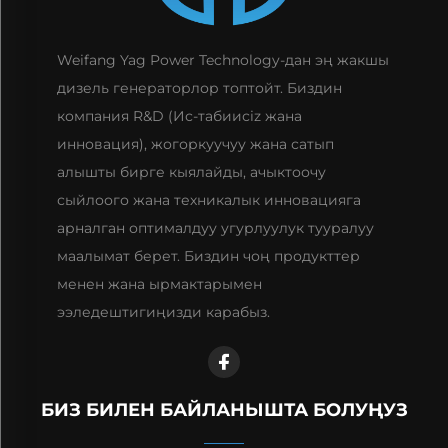
Weifang Yag Power Technology-дан эң жакшы
дизель генераторлор топтойт. Биздин
компания R&D (Ис-табиисiz жана
инновация), жогоркуучуу жана сатып
алышты бирге кыялайды, ачыктоочу
сыйлоого жана техникалык инновацияга
арналган оптималдуу угурлуулук тууралуу
маалымат берет. Биздин чоң продукттер
менен жана ырмактарымен
ээледештигиңизди карабыз.
БИЗ БИЛЕН БАЙЛАНЫШТА БОЛУҢУЗ