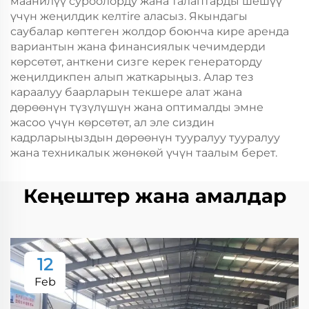
маанилүү суроолорду жана талаптарды шешүү
үчүн жеңилдик келтire аласыз. Якындагы
саубалар көптеген жолдор боюнча кире аренда
вариантын жана финансиялык чечимдерди
көрсөтөт, анткени сизге керек генераторду
жеңилдикпен алып жаткарыңыз. Алар тез
караалуу баарларын текшере алат жана
дөрөөнүн түзүлүшүн жана оптималды эмне
жасоо үчүн көрсөтөт, ал эле сиздин
кадрларыңыздын дөрөөнүн тууралуу тууралуу
жана техникалык жөнөкөй үчүн таалым берет.
Кеңештер жана амалдар
12
Feb