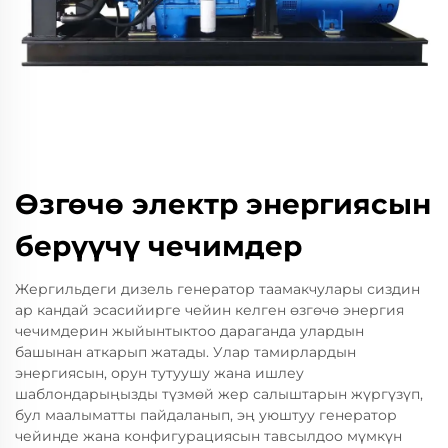
Өзгөчө электр энергиясын
берүүчү чечимдер
Жергильдеги дизель генератор таамакчулары сиздин
ар кандай эсасийирге чейин келген өзгөчө энергия
чечимдерин жыйынтыктоо дараганда улардын
башынан аткарып жатады. Улар тамирлардын
энергиясын, орун тутуушу жана ишлеу
шаблондарыңызды түзмөй жер салыштарын жүргүзүп,
бул маалыматты пайдаланып, эң уюштуу генератор
чейинде жана конфигурациясын тавсылдоо мүмкүн