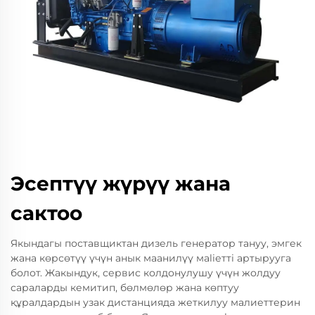
Эсептүү жүрүү жана
сактоо
Якындагы поставщиктан дизель генератор тануу, эмгек
жана көрсөтүү үчүн анык маанилүү мaliеттi артырууга
болот. Жакындyк, сервис колдонулушу үчүн жолдуу
сараларды кемитип, бөлмөлөр жана көптуу
құралдардын узак дистанцияда жеткилуу малиеттерин