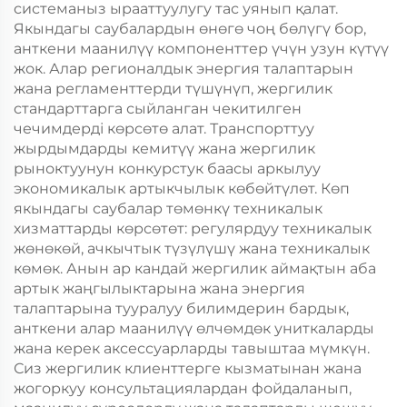
системаныз ырааттуулугу тас уянып қалат.
Якындагы саубалардын өнөгө чоң бөлүгү бор,
анткени маанилүү компоненттер үчүн узун күтүү
жок. Алар регионалдык энергия талаптарын
жана регламенттерди түшүнүп, жергилик
стандарттарга сыйланган чекитилген
чечимдерді көрсөтө алат. Транспорттуу
жырдымдарды кемитүү жана жергилик
рыноктуунун конкурстук баасы аркылуу
экономикалык артыкчылык көбөйтүлөт. Көп
якындагы саубалар төмөнкү техникалык
хизматтарды көрсөтөт: регулярдуу техникалык
жөнөкөй, ачкычтык түзүлүшү жана техникалык
көмөк. Анын ар кандай жергилик аймақтын аба
артык жаңгылыктарына жана энергия
талаптарына тууралуу билимдерин бардык,
анткени алар маанилүү өлчөмдөк униткаларды
жана керек аксессуарларды тавыштаа мүмкүн.
Сиз жергилик клиенттерге кызматынан жана
жогоркуу консультациялардан фойдаланып,