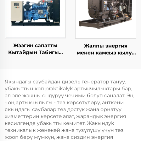
частота 50Гц/60Гц
Жээгин сапатты
Жалпы энергия
Кытайдын Табигый
менен камсыз кылуу
газ Биогаз
321KW Камминс
Жумшакташкан
жогорку натыйжалуу
нефриттик газ
электр энергиясын
Даярдоо энергиясы
өндүрүү өнөр жай
Якындагы саубайдан дизель генератор тануу,
Газ генератор тобу
дизелдик генератор
убакыттын көп praktikalyk артыкчылыктары бар,
топтому
ал эле жакшы өндүрүү чечими болуп саналат. Эң
чоң артыкчылыгы - тез көрсөтүлөрү, анткени
якындагы саубалар тез достук жана орнатуу
хизметтерин көрсөтө алат, жарандык энергия
кесилгенде убакытты кемитет. Жакындyk
техникалык жөнөкөй жана түзүлүшү үчүн тез
жооп берү мүмкүн, жана сиздин энергия