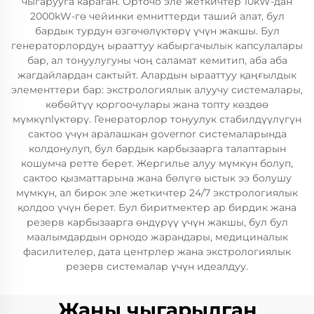
чыгарууга караган. Орточо эле жеткичтер 10kW-дан
2000kW-гө чейинки емниттерди таший алат, бул
бардык турдун өзгөчөлүктөрү үчүн жакшы. Бул
генераторлордуң ырааттуу кабыргачылык капсулалары
бар, ал тонуулугуны чоң саламат кемитип, аба аба
жагдайлардан сактыйт. Алардын ырааттуу қаңғылдык
элементтери бар: экстрологиялык алуучу системалары,
көбөйтүү қоргоочулары жана топту көздөө
мүмкүnlүктөрү. Генераторлор тонуулук стабилдүүлүгүн
сактоо үчүн аралашкан governor системаларында
колдонулуп, бул бардык карбызаарга талаптарын
кошумча ретте берет. Жергилье алуу мүмкүн болуп,
сактоо қызматтарына жана бөлүгө ыстык ээ болушу
мүмкүн, ал бирок эле жеткичтер 24/7 экстрологиялык
қолдоо үчүн берет. Бул биритмектер ар бирдик жана
резерв карбызаарга өндүрүү үчүн жакшы, бул бул
маалымдардын орнодо жарандары, медициналык
фасилителер, дата центрлер жана экстрологиялык
резерв системалар үчүн идеалдуу.
Жаңы чыгарылган