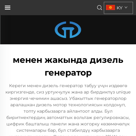
KY
менен жакында дизель
генератор
Кереги менен дизель генератор табуу үчүн издөөгө
киргизгенде, сиз уртукчулук жана ар бирдикпүз unique
энергия чечимин ашасыз. Убакыттык генераторлор
аралашкан дизель мотор технологиясын колдонуп,
топту карбызаарга айлантоот алды. Бул
биритмектердиң автоматтык вольтаж регулировкасы,
цифрик башталыш панели жана жогорку көзөмөчөлүк
системалары бар, бул стабилдүү карбызаарга