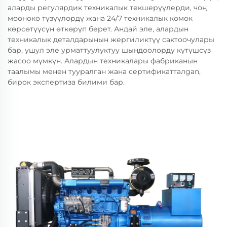
аларды регулярдик техникалык текшерүүлерди, чоң
мөөнөкө түзүүлөрдү жана 24/7 техникалык көмөк
көрсөтүүсүн өткөрүп берет. Андай эле, алардын
техникалык деталдарынын жергиликтүү сактоочулары
бар, ушул эле урматтуулуктуу шындоолорду күтүшсүз
жасоо мүмкүн. Алардын техникалары фабриканын
таалымы менен тууралган жана сертификатталgan,
бирок экспертиза билими бар.