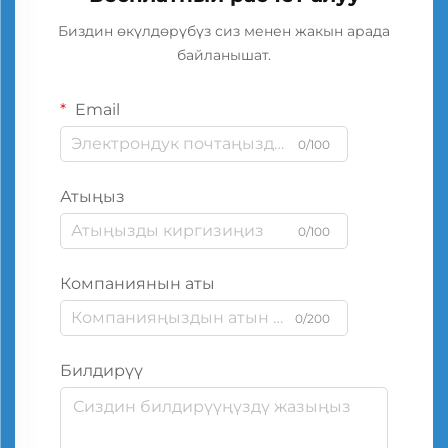
Биздин өкүлдөрүбүз сиз менен жакын арада
байланышат.
Email
0/100
Атыңыз
0/100
Компаниянын аты
0/200
Билдирүү