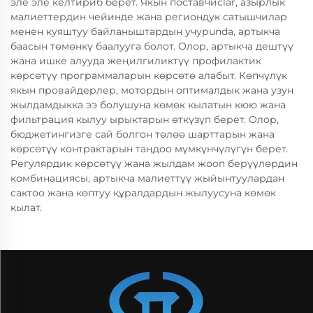
эле эле келтириб берет. Якын поставчиclar, азырлык
малиеттердин чейинде жана региондук сатышчилар
менен куяштуу байланыштардын учурunda, артыкча
баасын төмөнкү баалууга болот. Олор, артыкча дештүү
жана ишке алууда жеңилгиликтүү профилактик
көрсөтүү программаларын көрсөтө алабыт. Көпчүлүк
якын провайдерлер, мотордын оптималдык жана узун
жылдамдыкка ээ болушуна көмөк кылатын кюю жана
фильтрация кылуу ырыктарын өткүзүп берет. Олор,
бюджетингизге сай болгон төлөө шарттарын жана
көрсөтүү контрактарын таңдоо мүмкүнчүлүгүн берет.
Регулярдик көрсөтүү жана жылдам жооп берүүлөрдин
комбинациясы, артыкча малиеттүү жыйынтуулардан
сактоо жана көптуу құралдардын жылуусуна көмөк
кылат.