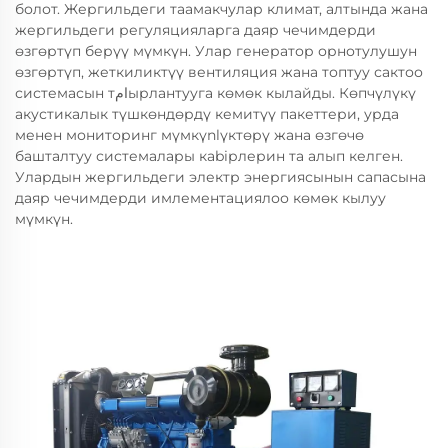
болот. Жергильдеги таамакчулар климат, алтында жана
жергильдеги регуляцияларга даяр чечимдерди
өзгөртүп берүү мүмкүн. Улар генератор орнотулушун
өзгөртүп, жеткиликтүү вентиляция жана топтуу сактоо
системасын тامырлантууга көмөк кылайды. Көпчүлүкү
акустикалык түшкөндөрдү кемитүү пакеттери, урда
менен мониторинг мүмкүnlүктөрү жана өзгөчө
башталтуу системалары кabiрлерин та алып келген.
Улардын жергильдеги электр энергиясынын сапасына
даяр чечимдерди имлементациялоо көмөк кылуу
мүмкүн.