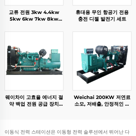
교류 전원 3kw 4.4kw
휴대용 무인 항공기 전용
5kw 6kw 7kw 8kw
충전 디젤 발전기 세트
9kw 10kw 12kw 공냉식
가솔린 발전기
웨이차이 고효율 에너지 절
Weichai 200KW 저연료
약 백업 전원 공급 장치
소모, 저배출, 안정적인 디
132KW 디젤 발전기 세트
젤 발전기 세트
이동식 전력 스테이션은 이동형 전력 솔루션에서 뛰어난 다