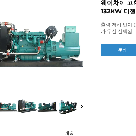
웨이차이 고효
132KW 디
출력 저하 없이 안
가 우선 선택됨
문의
개요