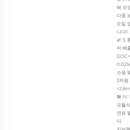
배 모
다중 
오일 압
니다1.
🌿 3
저 배
DOC
0.025
소음 
3차원
<2.8
🛠️ 
모듈식
연료 
다.
지능형