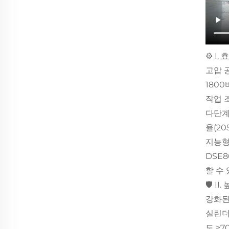
⚙️ I
고압 
180
작업 조
다단계
율(20
지능형
DSE
할 수
🛡️ 
강화된
실린더
도 ≥7