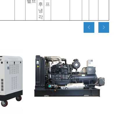
밸브
후
프
냉
각