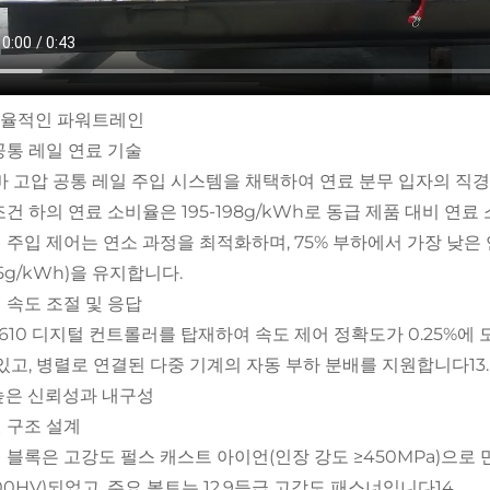
. 효율적인 파워트레인
공통 레일 연료 기술
0바 고압 공통 레일 주입 시스템을 채택하여 연료 분무 입자의 직경은
건 하의 연료 소비율은 195-198g/kWh로 동급 제품 대비 연료 
 주입 제어는 연소 과정을 최적화하며, 75% 부하에서 가장 낮은 연
5g/kWh)을 유지합니다.
 속도 조절 및 응답
8610 디지털 컨트롤러를 탑재하여 속도 제어 정확도가 0.25%에
 있고, 병렬로 연결된 다중 기계의 자동 부하 분배를 지원합니다13.
II. 높은 신뢰성과 내구성
 구조 설계
 블록은 고강도 펄스 캐스트 아이언(인장 강도 ≥450MPa)으로
00HV)되었고, 주요 볼트는 12.9등급 고강도 패스너입니다14.