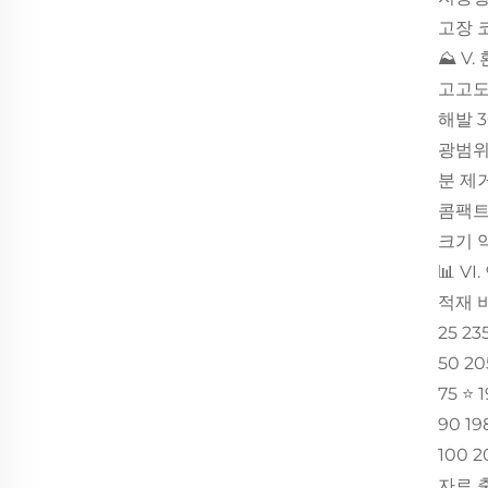
고장 
⛰️ V
고고도
해발 
광범위
분 제거
콤팩
크기 약
📊 V
적재 비
25 235
50 20
75 ⭐️ 
90 19
100 2
자료 출