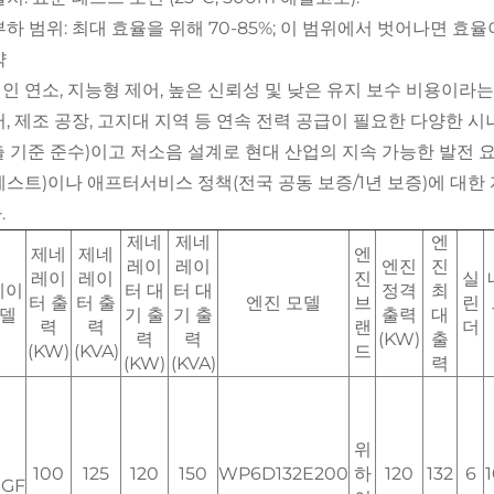
부하 범위: 최대 효율을 위해 70-85%; 이 범위에서 벗어나면 효율
약
인 연소, 지능형 제어, 높은 신뢰성 및 낮은 유지 보수 비용이라는 핵
터, 제조 공장, 고지대 지역 등 연속 전력 공급이 필요한 다양한 
 배출 기준 준수)이고 저소음 설계로 현대 산업의 지속 가능한 발전 
테스트)이나 애프터서비스 정책(전국 공동 보증/1년 보증)에 대
.
제네
제네
엔
제네
제네
엔
레이
레이
엔진
진
레이
레이
진
실
레이
터 대
터 대
정격
최
터 출
터 출
엔진 모델
브
린
모델
기 출
기 출
출력
대
력
력
랜
더
력
력
(KW)
출
(KW)
(KVA)
드
(KW)
(KVA)
력
위
100
125
120
150
WP6D132E200
하
120
132
6
1
0GF