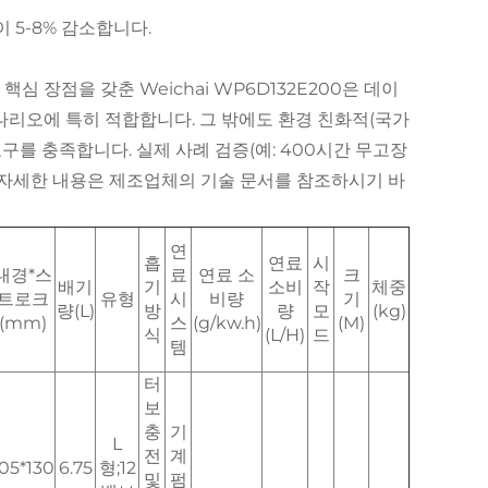
이 5-8% 감소합니다.
심 장점을 갖춘 Weichai WP6D132E200은 데이
시나리오에 특히 적합합니다. 그 밖에도 환경 친화적(국가
요구를 충족합니다. 실제 사례 검증(예: 400시간 무고장
한 자세한 내용은 제조업체의 기술 문서를 참조하시기 바
연
흡
연료
시
내경*스
료
연료 소
크
배기
기
소비
작
체중
트로크
유형
시
비량
기
량(L)
방
량
모
(kg)
(mm)
스
(g/kw.h)
(M)
식
(L/H)
드
템
터
보
충
기
L
전
계
05*130
6.75
형;12
및
펌