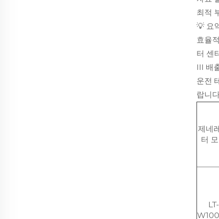
최적 
💡 요
효율적
터 센
III
운전 
랍니다
제네
터 
LT-
W10