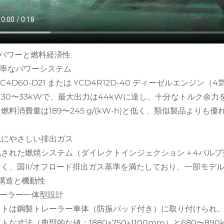
Ⅰ. パワーと燃料経済性
高効率なパワーシステム
YC4D60-D21 または YCD4R12D-40 ディーゼルエン
30〜33kWで、最大出力は44kWに達し、十分なトルク余
燃料消費量は189〜245 g/(kW-h)と低く、類似製品よ
環境にやさしい排出ガス
化された燃焼システム（ダイレクトインジェクション＋4バルブ
く、国II/オフロード排出ガス基準を満たしており、一部モデ
. 構造と機動性
トレーラー一体型設計
ットは鋼製トレーラー車体（防振パッド付き）に取り付けられ
トな寸法（典型的な値：1880×750×1100mm）と680〜