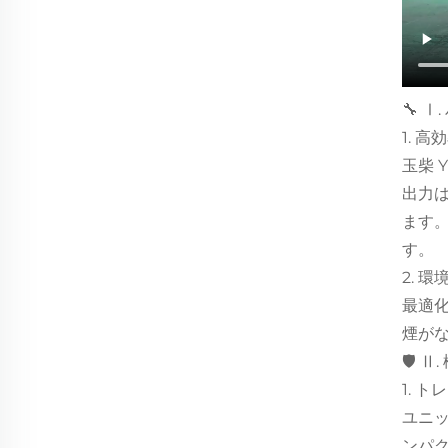
🔧 
1. 
玉柴 
出力は
ます。
す。
2. 
最適
煙がな
🛡 Ⅱ
1. 
ユニ
ンパク