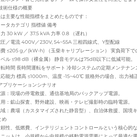
V. 技術仕様の概要
表は主要な性能指標をまとめたものです：
ータカテゴリ 指標値 備考
 30 kW ／ 37.5 kVA 力率 0.8 （遅れ）
圧／電流 400V／230V, 54~55A 三相四線式、Y型配線
費 ≤205 g／(kW-h) （玉柴キャリブレーション） 実負荷下
ベル ≤98 dB（裸金属） 静音モデルは75dB以下に低減可能。
運転時間 長時間運転をサポート 冷却システムの定期メンテナン
応能力 標高 ≤1000m、温度 -15~40℃ 規格外の場合、出力
 V. アプリケーションシナリオ
電源：現場の停電救援、通信基地局のバックアップ電源。
運用：鉱山探査、野外建設、映画・テレビ撮影時の臨時電源。
地域：農場（カスタマイズされた静音型）、自治体救援、国境
とめ
信頼性、低燃費、インテリジェントコントロールという核心的
ニットは、小規模から中規模の移動電源需要にとって最適な選択