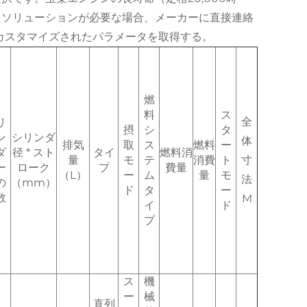
たソリューションが必要な場合、メーカーに直接連絡
カスタマイズされたパラメータを取得する。
燃
料
ス
全
リ
摂
シ
タ
ン
シリンダ
体
排気
取
ス
燃料
ー
ダ
径 * スト
タイ
燃料消
量
モ
テ
消費
ト
寸
ー
ローク
プ
費量
（L）
ー
ム
量
モ
法
の
（mm）
ド
タ
ー
数
M
イ
ド
プ
ス
機
ー
械
直列