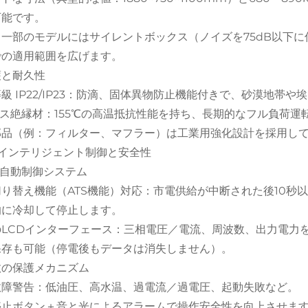
可能です。
：一部のモデルにはサイレントボックス（ノイズを75dB以下
での適用範囲を広げます。
防護と耐久性
級 IP22/IP23：防滴、固体異物防止機能付きで、砂漠地帯
ラス絶縁材：155℃の高温抵抗性能を持ち、長期的なフル負荷運
部品（例：フィルター、マフラー）は工業用強化設計を採用し
III. インテリジェント制御と安全性
完全自動制御システム
り替え機能（ATS機能）対応：市電供給が中断された後10秒
的に冷却して停止します。
のLCDインターフェース：三相電圧／電流、周波数、出力電力
保存も可能（停電後もデータは消失しません）。
複数の保護メカニズム
故障警告：低油圧、高水温、過電流／過電圧、起動失敗など。
停止ボタン＋音と光によるアラームで操作安全性を向上させま