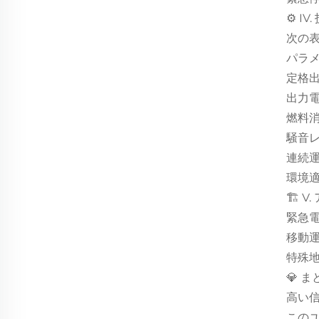
⚙️ I
次の
パラメ
定格出力
出力電
燃料消
騒音レ
連続
環境適
🏗️
緊急
移動
特殊
💎 ま
高い
このユ