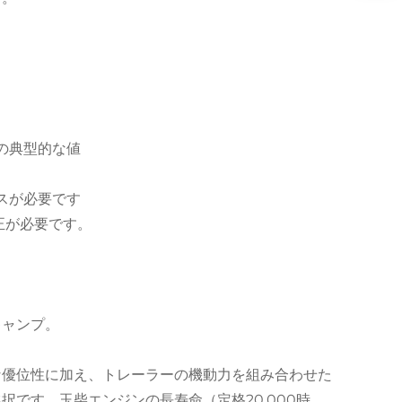
での典型的な値
スが必要です
補正が必要です。
キャンプ。
な優位性に加え、トレーラーの機動力を組み合わせた
です。玉柴エンジンの長寿命（定格20,000時