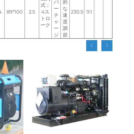
パ
的
式；
ー
な
4
89*100
2.5
4ス
230.5
9.1
チ
速
トロ
ャ
度
ーク
ー
調
ジ
節