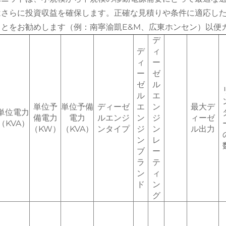
はさらに投資収益を確保します。正確な見積りや条件に適応し
ことをお勧めします（例：南寧渝凱E&M、広東ホンセン）以便
デ
デ
ィ
ィ
ー
ー
ゼ
ゼ
ル
ル
エ
単位予
単位予備
ディーゼ
エ
ン
最大デ
単位電力
備電力
電力
ルエンジ
ン
ジ
ィーゼ
（KVA）
（KW）
（KVA）
ンタイプ
ジ
ン
ル出力
ン
レ
ブ
ー
ラ
テ
ン
ィ
ド
ン
グ