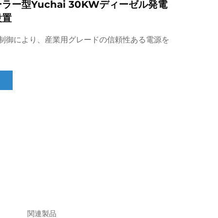
ラー型Yuchai 30KWディーゼル発電
設置
制御により、産業用グレードの信頼性ある電源を
関連製品