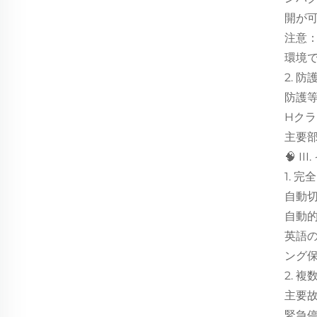
開が
注意
環境
2. 
防護等
Hク
主要
🧠 
1. 
自動切
自動
英語
ング
2. 
主要
緊急