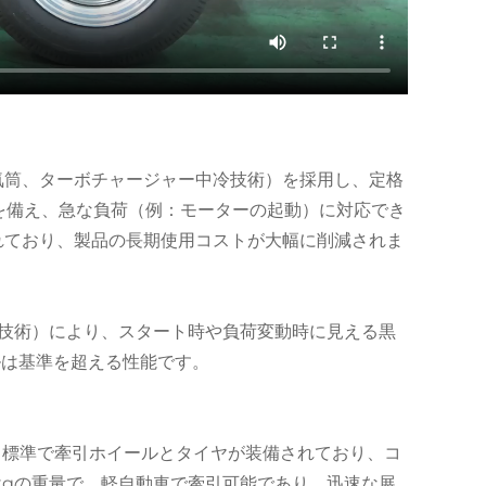
ジン（4気筒、ターボチャージャー中冷技術）を採用し、定格
力を備え、急な負荷（例：モーターの起動）に対応でき
りも優れており、製品の長期使用コストが大幅に削減されま
技術）により、スタート時や負荷変動時に見える黒
ルは基準を超える性能です。
、標準で牽引ホイールとタイヤが装備されており、コ
890kgの重量で、軽自動車で牽引可能であり、迅速な展