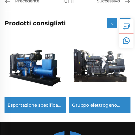
Precedente
Successivo
TUTTI
Prodotti consigliati
Esportazione specifica
Gruppo elettrogeno
di un gruppo
diesel ad alta potenza
elettrogeno diesel
SDEC 300KW stabile e
stabile da 100 kW per la
comunemente utilizzato
produzione di energia