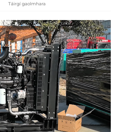
Táirgí gaolmhara