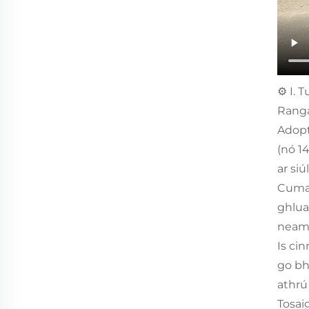
⚙️ I.
Ranga
Adopt
(nó 1
ar siú
Cumas
ghlua
neamh
Is ci
go bh
athrú
Tosai