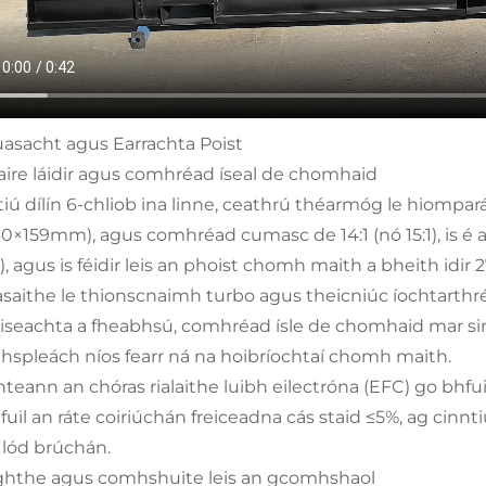
 Tuasacht agus Earrachta Poist
ire láidir agus comhréad íseal de chomhaid
iú dílín 6-chliob ina linne, ceathrú théarmóg le hiom
40×159mm), agus comhréad cumasc de 14:1 (nó 15:1), is é 
l), agus is féidir leis an phoist chomh maith a bheith idi
aithe le thionscnaimh turbo agus theicniúc íochtarthré
iseachta a fheabhsú, comhréad ísle de chomhaid mar sin f
spleách níos fearr ná na hoibríochtaí chomh maith.
nnteann an chóras rialaithe luibh eilectróna (EFC) go bhfu
fuil an ráte coiriúchán freiceadna cás staid ≤5%, ag cinnt
 lód brúchán.
ghthe agus comhshuite leis an gcomhshaol