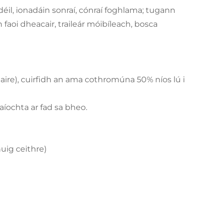
éil, ionadáin sonraí, cónraí foghlama; tugann
aoi dheacair, traileár móibíleach, bosca
uaire), cuirfidh an ama cothromúna 50% níos lú i
laíochta ar fad sa bheo.
uig ceithre)