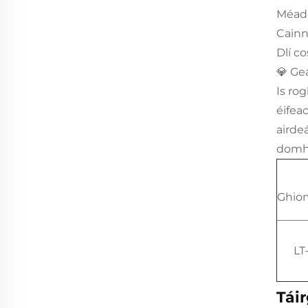
Méadu
Cainn
Dlí c
💎 Gea
Is ro
éifea
airde
domha
Ghio
LT
Tái