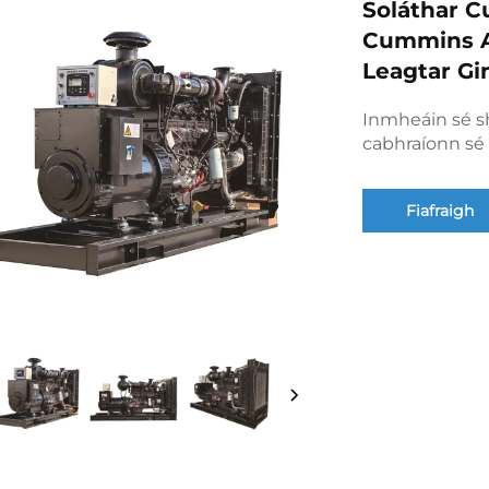
Soláthar C
Cummins A
Leagtar Gi
Inmheáin sé shl
cabhraíonn sé 
Fiafraigh