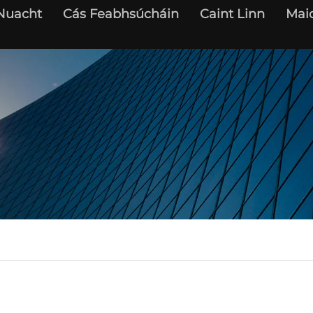
Nuacht
Cás Feabhsúcháin
Caint Linn
Maid