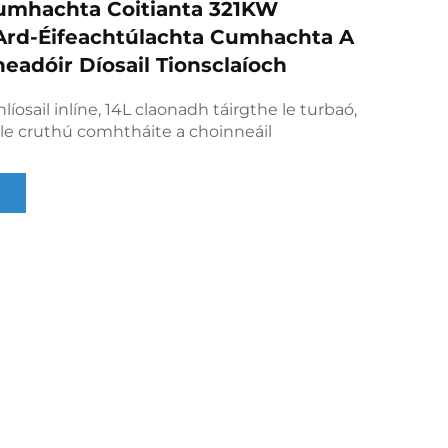
umhachta Coitianta 321KW
rd-Éifeachtúlachta Cumhachta A
neadóir Díosail Tionsclaíoch
íosail inlíne, 14L claonadh táirgthe le turbaó,
le cruthú comhtháite a choinneáil