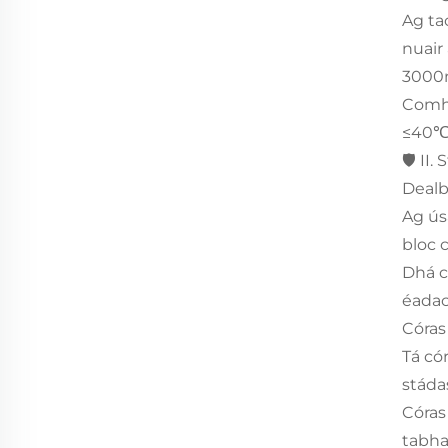
Ag ta
nuair
3000
Comhl
≤40℃,
🛡️ I
Deal
Ag úsá
bloc c
Dhá c
éadac
Córas
Tá có
stádas
Córas
tabha