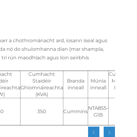
arr a chothrománacht ard, íosann íseal agus
 fada nó do shuíomhanna dian (mar shampla,
a trí rún maodhlach agus líon seirbhís
acht
Cumhacht
Cumhacht
déir
Staidéir
Branda
Múnla
Meastúil
ireachta
Ghiomnáireachta
inneall
inneall
Inneid
W)
(KVA)
(KW)
NTA855-
80
350
Cummins
284
G1B