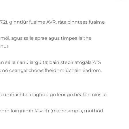
.2), ginntiúr fuaime AVR, ráta cinnteas fuaime
mól, agus saile sprae agus timpeallaithe
chur.
sé le rianú iargúlta; bainisteoir atógála ATS
eic nó ceangal chóras fheidhmiúcháin éadrom.
r cumhachta a laghdú go leor go héalaín níos lú
scnamh foirgnimh fásach (mar shampla, mothód