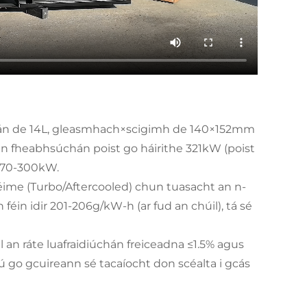
parán de 14L, gleasmhach×scigimh de 140×152mm
an fheabhsúchán poist go háirithe 321kW (poist
r 270-300kW.
ime (Turbo/Aftercooled) chun tuasacht an n-
éin idir 201-206g/kW-h (ar fud an chúil), tá sé
il an ráte luafraidiúchán freiceadna ≤1.5% agus
iú go gcuireann sé tacaíocht don scéalta i gcás