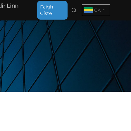
ir Linn
Faigh
GA
Císte