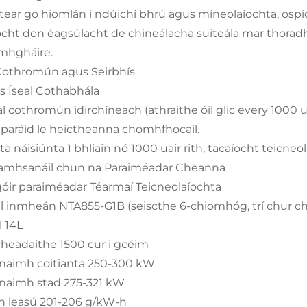
tear go hiomlán i ndúichí bhrú agus míneolaíochta, ospid
ocht don éagsúlacht de chineálacha suiteála mar thoradh f
mhgháire.
 Cothromún agus Seirbhís
s Íseal Cothabhála
al cothromún idirchíneach (athraithe óil glic every 1000 
aráid le heictheanna chomhfhocail.
a náisiúnta 1 bhliain nó 1000 uair rith, tacaíocht teicneo
amhsanáil chun na Paraiméadar Cheanna
óir paraiméadar Téarmaí Teicneolaíochta
 inmheán NTA855-G1B (seiscthe 6-chiomhóg, trí chur ch
l 14L
cheadaithe 1500 cur i gcéim
aimh coitianta 250-300 kW
aimh stad 275-321 kW
n leasú 201-206 g/kW-h