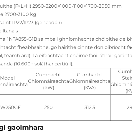
ithe (F×L×H) 2950-3200×1000-1100×1700-2050 mm
e 2700-3100 kg
osaint IP22/IP23 (geneadóir)
lltanais
gha í NTA855-G1B sa mball ghníomhachta chóipithe de bh
chtacht fheabhsaithe, go háirithe cinnte don oibríocht
ál, téamh ard). Tá éifeachtacht chéime faoi láthair garánt
nda (10,600+ soláthar certiúil).
Cumh
Cumhacht
Cumhacht
Módel
Stai
Ghiomnáireachta
Ghiomnáireachta
mnáireachta
Ghiomná
(KW)
(KVA)
(K
-W250GF
250
312.5
2
rgí gaolmhara