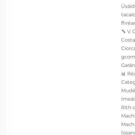
Úsáid
tacaí
fhréa
🔧 V.
Costa
Ciorc
gcomp
Garánt
📊 Ré
Categ
Mudél
Imeái
Rith 
Machn
Machn
Íosan