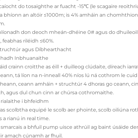
caíocht do tosaighthe ar fuacht -15℃ (le scagaire reoith
 a bhíonn an altóir ≤1000m; is 4% amháin an chomhthi
m.
íonadh don deoch mheán-dhéine 0# agus do dhuileoil 
 feabhas riléidh ≤60%.
I. Struchtúr agus Díbhearthacht
bhadh Inbhuanaithe
id crainn croitthe as éill + duilleog clúdaite, díreach iarr
eann, tá líon na n-inneall 40% níos lú ná cothrom le cuid 
heann, ceann amháin + struchtúr 4 dhoras go ceann, cin
h, agus dul chun cinn ar chúrsa cothromaithe.
 rialaithe i bhfeidhm
ras scolbtha equipé le scolb aer phointe, scolb oiliúna 
 a rianú in real time.
 smarcais a bhfuil pump uisce athrúil ag baint úsáide den
ir amach cúnamh ar fhuil.