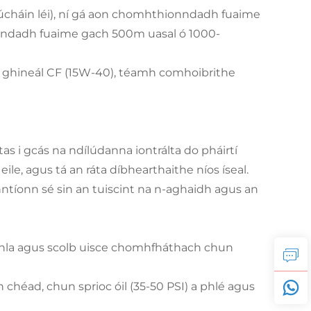
riúcháin léi), ní gá aon chomhthionndadh fuaime
onndadh fuaime gach 500m uasal ó 1000-
ghineál CF (15W-40), téamh comhoibrithe
atas i gcás na ndílúdanna iontrálta do pháirtí
eile, agus tá an ráta díbhearthaithe níos íseal.
ntíonn sé sin an tuiscint na n-aghaidh agus an
rothla agus scolb uisce chomhfháthach chun
 chéad, chun sprioc óil (35-50 PSI) a phlé agus