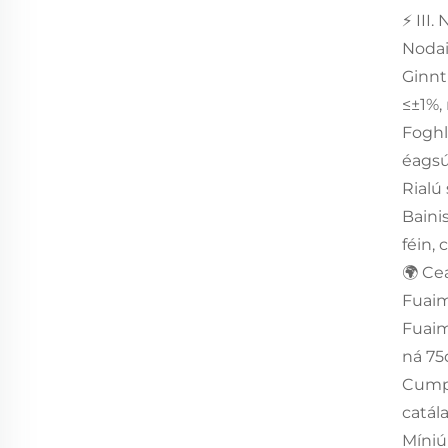
⚡ III
Nodai
Ginnt
≤±1%,
Foghl
éagsú
Rialú
Baini
féin,
🌍 Ce
Fuaim
Fuaim
ná 75
Cumpl
catála
Míniú