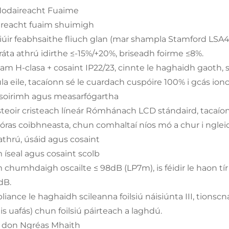
. Nodaireacht Fuaime
reacht fuaim shuimigh
iúir feabhsaithe fliuch glan (mar shampla Stamford LSA47
 ráta athrú idirthe ≤-15%/+20%, briseadh foirme ≤8%.
am H-clasa + cosaint IP22/23, cinnte le haghaidh gaoth, s
la eile, tacaíonn sé le cuardach cuspóire 100% i gcás ion
 soirimh agus measarfógartha
steoir cristeach líneár Rómhánach LCD stándaird, tacaíonn 
 córas coibhneasta, chun comhaltaí níos mó a chur i ngl
athrú, úsáid agus cosaint
 íseal agus cosaint scolb
 chumhdaigh oscailte ≤ 98dB (LP7m), is féidir le haon tí
dB.
iance le haghaidh scileanna foilsiú náisiúnta III, tion
is uafás) chun foilsiú páirteach a laghdú.
 don Ngréas Mhaith