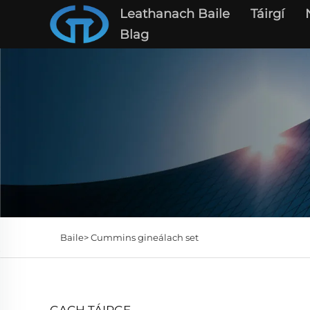
Leathanach Baile
Táirgí
Blag
Baile>
Cummins gineálach set
GACH TÁIRGE