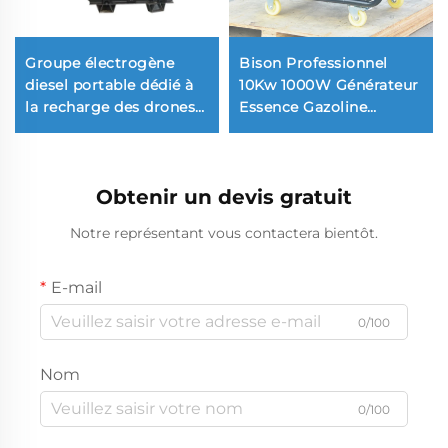
Groupe électrogène
Bison Professionnel
diesel portable dédié à
10Kw 1000W Générateur
la recharge des drones
Essence Gazoline
SDEC de petite taille
Monophasé 110V 220V
30KW
380V 50Hz 60Hz
Fréquence Sortie CC
Obtenir un devis gratuit
Notre représentant vous contactera bientôt.
E-mail
0/100
Nom
0/100