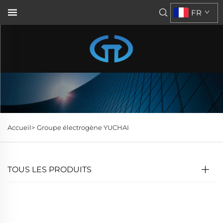
FR
Accueil>
Groupe électrogène YUCHAI
TOUS LES PRODUITS