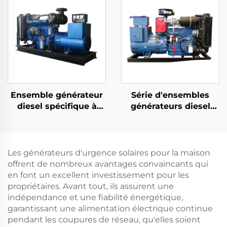
Alternatif Mono-Phase
Moteur Structure
Interne en Vente
Ensemble générateur
Série d'ensembles
diesel spécifique à
générateurs diesel
l'exportation de
courants refroidis par
100KW pour la
eau et injection
production
directe
d'électricité
Les générateurs d'urgence solaires pour la maison
offrent de nombreux avantages convaincants qui
en font un excellent investissement pour les
propriétaires. Avant tout, ils assurent une
indépendance et une fiabilité énergétique,
garantissant une alimentation électrique continue
pendant les coupures de réseau, qu'elles soient