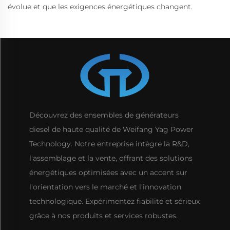
évolue et que les exigences énergétiques changent.
Découvrez des ensembles de générateurs
diesel de haute qualité de Weifang Yag Power
Technology. Notre entreprise intègre la R&D,
l'assemblage et la vente, offrant des solutions
énergétiques optimisées avec un accent sur
l'orientation vers le marché et l'innovation
technologique. Expérimentez fiabilité et sérieux
grâce à nos produits et services robustes.