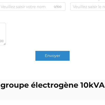
0/100
000
Envoyer
groupe électrogène 10kVA