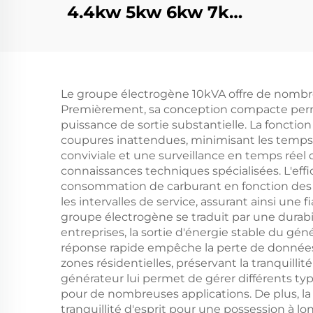
4.4kw 5kw 6kw 7kw
gén
8kw 9kw 10kw 12kw
gé
Générateur essence
s
refroidi par air
Le groupe électrogène 10kVA offre de nombre
Premièrement, sa conception compacte permet
puissance de sortie substantielle. La foncti
coupures inattendues, minimisant les temps d
conviviale et une surveillance en temps rée
connaissances techniques spécialisées. L'eff
consommation de carburant en fonction des be
les intervalles de service, assurant ainsi une 
groupe électrogène se traduit par une durab
entreprises, la sortie d'énergie stable du 
réponse rapide empêche la perte de données l
zones résidentielles, préservant la tranquill
générateur lui permet de gérer différents ty
pour de nombreuses applications. De plus, la 
tranquillité d'esprit pour une possession à lo