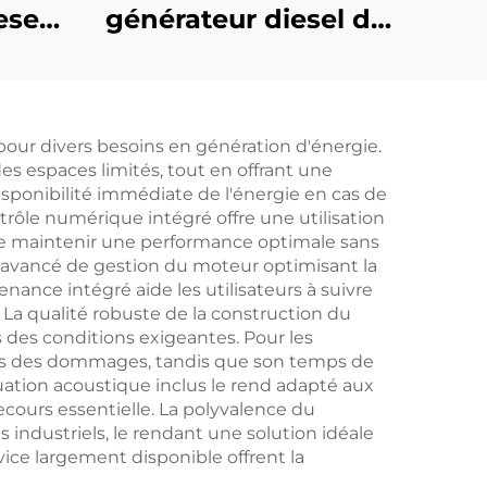
esel
générateur diesel de
s par
35KW avec système
on
automatique de
régulation de
our divers besoins en génération d'énergie.
pression SDEC et
s espaces limités, tout en offrant une
démarrage froid
isponibilité immédiate de l'énergie en cas de
rôle numérique intégré offre une utilisation
 de maintenir une performance optimale sans
e avancé de gestion du moteur optimisant la
nce intégré aide les utilisateurs à suivre
n. La qualité robuste de la construction du
des conditions exigeantes. Pour les
bles des dommages, tandis que son temps de
uation acoustique inclus le rend adapté aux
ecours essentielle. La polyvalence du
industriels, le rendant une solution idéale
ice largement disponible offrent la