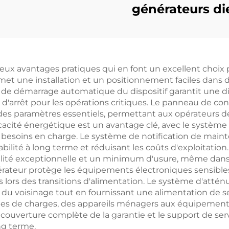
générateurs di
érateur 62,5 kva
courants refroidi
nérateur 60 kva
eau et injecti
ilencieux prix
directe
ux avantages pratiques qui en font un excellent choix p
 une installation et un positionnement faciles dans de
on de démarrage automatique du dispositif garantit une d
'arrêt pour les opérations critiques. Le panneau de cont
l des paramètres essentiels, permettant aux opérateurs
icacité énergétique est un avantage clé, avec le systèm
soins en charge. Le système de notification de maintena
fiabilité à long terme et réduisant les coûts d'exploitatio
ilité exceptionnelle et un minimum d'usure, même dans 
générateur protège les équipements électroniques sensi
ors des transitions d'alimentation. Le système d'attén
ité du voisinage tout en fournissant une alimentation de s
pes de charges, des appareils ménagers aux équipements 
couverture complète de la garantie et le support de serv
ng terme.