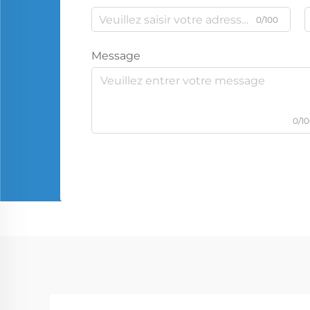
0/100
Message
0/1