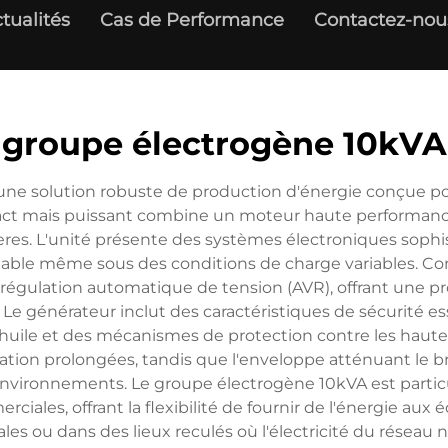
tualités
Cas de Performance
Contactez-nou
groupe électrogène 10kVA
e solution robuste de production d'énergie conçue pour
act mais puissant combine un moteur haute performanc
es. L'unité présente des systèmes électroniques sophisti
stable même sous des conditions de charge variables. Conç
régulation automatique de tension (AVR), offrant une pro
 générateur inclut des caractéristiques de sécurité esse
n d'huile et des mécanismes de protection contre les h
tion prolongées, tandis que l'enveloppe atténuant le br
nvironnements. Le groupe électrogène 10kVA est parti
erciales, offrant la flexibilité de fournir de l'énergie a
les ou dans des lieux reculés où l'électricité du réseau n