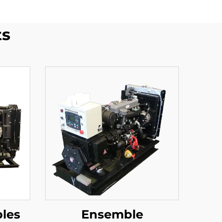
ts
bles
Ensemble