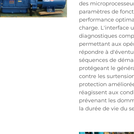
des microprocesseur
paramètres de fonct
performance optimal
charge. L'interface u
diagnostiques complè
permettant aux opér
répondre à d'éventu
séquences de démar
protégeant le génér
contre les surtensio
protection amélior
réagissent aux cond
prévenant les domm
la durée de vie du se