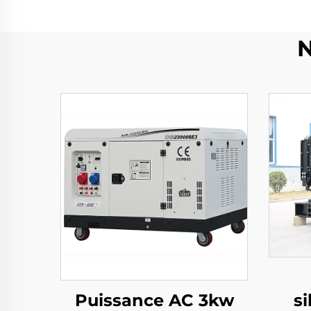
N
Puissance AC 3kw
s