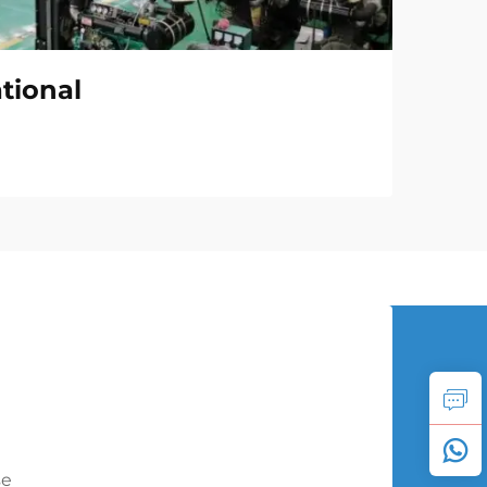
tional
se