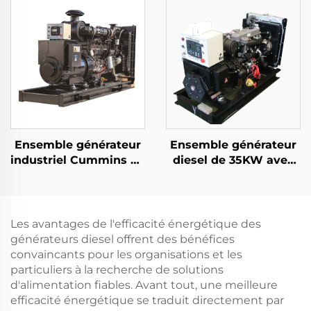
haute performance
Ricardo
Ensemble générateur
Ensemble générateur
industriel Cummins de
diesel de 35KW avec
321KW à haute
système automatique
efficacité pour
de régulation de
l'alimentation
pression SDEC et
électrique courante
démarrage froid
Les avantages de l'efficacité énergétique des
générateurs diesel offrent des bénéfices
convaincants pour les organisations et les
particuliers à la recherche de solutions
d'alimentation fiables. Avant tout, une meilleure
efficacité énergétique se traduit directement par