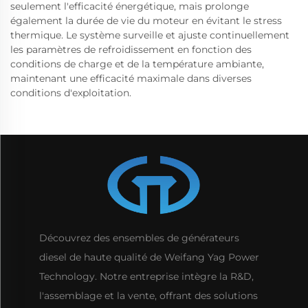
seulement l'efficacité énergétique, mais prolonge
également la durée de vie du moteur en évitant le stress
thermique. Le système surveille et ajuste continuellement
les paramètres de refroidissement en fonction des
conditions de charge et de la température ambiante,
maintenant une efficacité maximale dans diverses
conditions d'exploitation.
Découvrez des ensembles de générateurs
diesel de haute qualité de Weifang Yag Power
Technology. Notre entreprise intègre la R&D,
l'assemblage et la vente, offrant des solutions