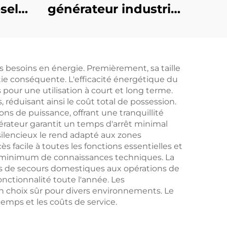
sel
générateur industriel
arge
Cummins de 321KW
ans
à haute efficacité
ble
pour l'alimentation
s besoins en énergie. Premièrement, sa taille
électrique courante
ie conséquente. L'efficacité énergétique du
 pour une utilisation à court et long terme.
éduisant ainsi le coût total de possession.
s de puissance, offrant une tranquillité
nérateur garantit un temps d'arrêt minimal
silencieux le rend adapté aux zones
 facile à toutes les fonctions essentielles et
 un minimum de connaissances techniques. La
mes de secours domestiques aux opérations de
nctionnalité toute l'année. Les
 un choix sûr pour divers environnements. Le
temps et les coûts de service.