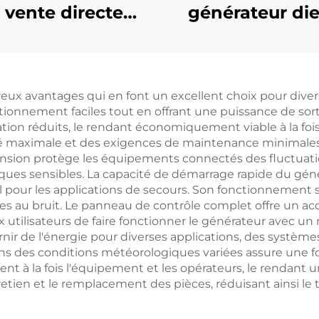
 vente directe
générateur die
d'ensembles
dédié à la rech
érateurs diesel
des drones s
te performance
pilote et porta
eux avantages qui en font un excellent choix pour diver
Ricardo
ionnement faciles tout en offrant une puissance de sort
ation réduits, le rendant économiquement viable à la fois
é maximale et des exigences de maintenance minimales, r
sion protège les équipements connectés des fluctuation
oniques sensibles. La capacité de démarrage rapide du gé
al pour les applications de secours. Son fonctionnement 
s au bruit. Le panneau de contrôle complet offre un accès
x utilisateurs de faire fonctionner le générateur avec
nir de l'énergie pour diverses applications, des systè
ans des conditions météorologiques variées assure une fo
ent à la fois l'équipement et les opérateurs, le rendant
retien et le remplacement des pièces, réduisant ainsi le 