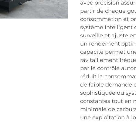
avec précision assu
partir de chaque gou
consommation et pr
système intelligent
surveille et ajuste 
un rendement optima
capacité permet une
ravitaillement fréque
par le contrôle auto
réduit la consommat
de faible demande e
sophistiquée du sys
constantes tout en
minimale de carbura
une exploitation à l