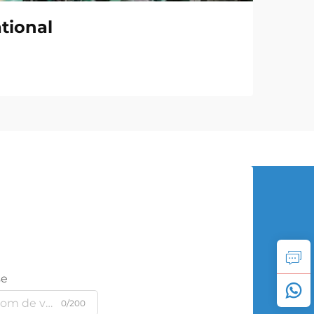
tional
se
0/200