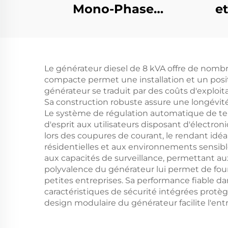
Mono-Phase
et
Générateur à
Essence 420cc
gén
Cubage 50Hz/60Hz
hau
Le générateur diesel de 8 kVA offre de nombr
Fréquence 2kW
compacte permet une installation et un posit
Puissance Nominale
générateur se traduit par des coûts d'exploit
Sa construction robuste assure une longévit
380V Tension
Le système de régulation automatique de ten
Nominale Retour
d'esprit aux utilisateurs disposant d'électr
lors des coupures de courant, le rendant idé
résidentielles et aux environnements sensible
aux capacités de surveillance, permettant au
polyvalence du générateur lui permet de four
petites entreprises. Sa performance fiable d
caractéristiques de sécurité intégrées protèg
design modulaire du générateur facilite l'ent