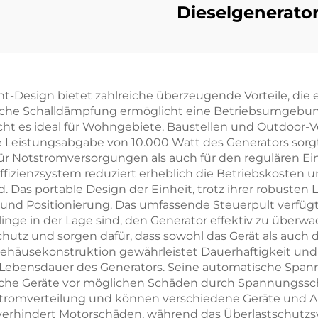
300KW
Dieselgenerator
dgasgenerator
155 kW stabil
Leistung un
geringem
nt-Design bietet zahlreiche überzeugende Vorteile, di
Kraftstoffverbr
iche Schalldämpfung ermöglicht eine Betriebsumgebun
acht es ideal für Wohngebiete, Baustellen und Outdoor-
 Leistungsabgabe von 10.000 Watt des Generators sorgt
für Notstromversorgungen als auch für den regulären 
feffizienzsystem reduziert erheblich die Betriebskosten 
rd. Das portable Design der Einheit, trotz ihrer robust
t und Positionierung. Das umfassende Steuerpult verfüg
ulinge in der Lage sind, den Generator effektiv zu überw
hutz und sorgen dafür, dass sowohl das Gerät als auch d
Gehäusekonstruktion gewährleistet Dauerhaftigkeit und 
Lebensdauer des Generators. Seine automatische Spann
ische Geräte vor möglichen Schäden durch Spannungss
 Stromverteilung und können verschiedene Geräte und A
verhindert Motorschäden, während das Überlastschutzs