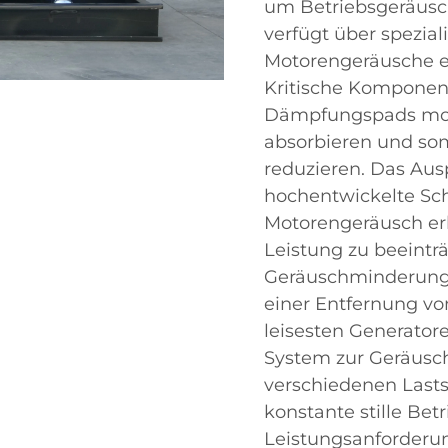
um Betriebsgeräusc
verfügt über spezial
Motorengeräusche ef
Kritische Komponent
Dämpfungspads mont
absorbieren und so
reduzieren. Das Aus
hochentwickelte Sch
Motorengeräusch erh
Leistung zu beeintr
Geräuschminderung 
einer Entfernung vo
leisesten Generator
System zur Geräusc
verschiedenen Lasts
konstante stille Be
Leistungsanforderu