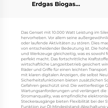
Erdgas Biogas
Flüssiggas
Er
Reservekraftwerk
Gasmotorenanlage
Das Genset mit 10.000 Watt Leistung im Sile
hervorheben. Vor allem seine außergewöhnl
oder laufende Aktivitäten zu stören. Dies m
von entscheidender Bedeutung ist. Die hohe
und Werkzeuge gleichzeitig, was es sowohl 
perfekt macht. Das fortschrittliche Kraftstof
wirtschaftliche Langzeitbetrieb gesichert wi
Räder und Griffe für einen leichten Transpor
mit klaren digitalen Anzeigen, die selbst Ne
Sicherheitsfunktionen bieten zusätzlichen Sc
Gefahren geschützt sind. Die wetterfestige 
Wartungsanforderungen und verlängert die 
Stromanquality, was empfindliche elektron
Steckerausgänge bieten Flexibilität bei der
Funktion zur Öl-Mindeststand-Abschaltung 