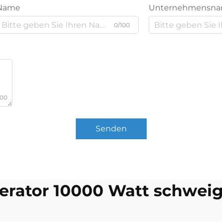
Name
Unternehmensn
0/100
000
Senden
erator 10000 Watt schwei