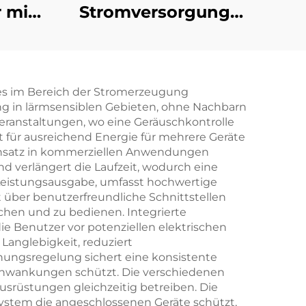
 mit
Stromversorgung
er
321KW Cummins
d
hocheffizienter
Stromerzeugungs-
e es im Bereich der Stromerzeugung
auch
Industrie-
g in lärmsensiblen Gebieten, ohne Nachbarn
Dieselgenerator
Veranstaltungen, wo eine Geräuschkontrolle
 für ausreichend Energie für mehrere Geräte
Einsatz in kommerziellen Anwendungen
und verlängert die Laufzeit, wodurch eine
en Leistungsausgabe, umfasst hochwertige
t über benutzerfreundliche Schnittstellen
achen und zu bedienen. Integrierte
ie Benutzer vor potenziellen elektrischen
Langlebigkeit, reduziert
ungsregelung sichert eine konsistente
chwankungen schützt. Die verschiedenen
usrüstungen gleichzeitig betreiben. Die
ystem die angeschlossenen Geräte schützt,