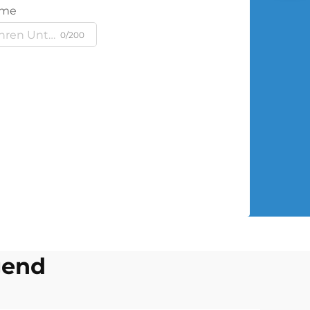
ame
0/200
gend