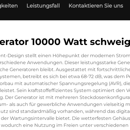
keiten
Leistungsfall
Kontaktieren Sie uns
erator 10000 Watt schwei
lent-Design stellt einen Höhepunkt der modernen Stro
verschiedene Anwendungen. Dieser leistungsstarke Genera
he Generatoren bleibt. Ausgestattet mit fortschrittlich
systemen, betreibt es sich bei etwa 68-72 dB, was dem 
torbau mit automatischer Spannungsregelung (AVR), die
istet. Sein kraftstoffeffizientes System optimiert den 
ng. Der Generator ist mit mehreren Steckdosenkonfigurat
m- als auch für gewerbliche Anwendungen vielseitig ma
hutz sind standardmäßig vorhanden, während das digit
d der Wartungsintervalle bietet. Die wetterfesten Geh
, wodurch eine Nutzung im Freien unter verschiedenen