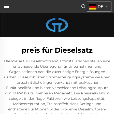
DE
preis für Dieselsatz
Die Preise für Dieselmotoren-Satzinstallationen stellen eine
entscheidende Überlegung für Unternehmen und
Organisationen dar, die zuverlässige Energielösungen
suchen. Diese robusten Stromerzeugungssysteme vereinen
fortschrittliche Ingenieurkunst mit praktischer
Funktionalität und bieten verschiedene Leistungsoutputs
von 10 kW bis zu mehreren Megawatt. Die Preiskalkulation
spiegelt in der Regel Faktoren wie Leistungskapazität,
Markenreputation, Treibstoffeffizienz-Ratings und
enthaltene Funktionen wider. Moderne Dieselmotoren-