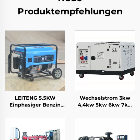
Produktempfehlungen
LEITENG 5.5KW
Wechselstrom 3kw
Einphasiger Benzin
4,4kw 5kw 6kw 7kw
Generator 420cc
8kw 9kw 10kw 12kw
Hubraum 50Hz/60Hz
Luftkühlter
Frequenz 2KW
Benzinmotor
Nennleistung 380V
Nennspannung