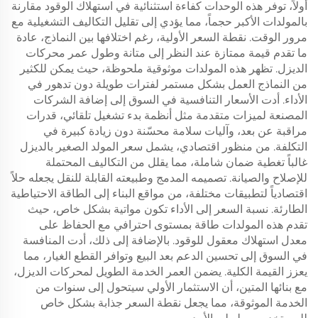
أولاً، توفر هذه الوحدات كفاءة استثنائية في استهلاك الوقود مقارنة
بالمولدات الأكبر حجماً، مما يؤدي إلى تقليل التكاليف التشغيلية مع
مرور الوقت. نقطة السعر الأولية، رغم اختلافها بين النماذج، عادة
ما تقدم قيمة ممتازة عند النظر إلى متانة وطول عمر محركات
الديزل. تظهر هذه المولدات موثوقية ملحوظة، حيث يمكن للكثير
من النماذج العمل بشكل مستمر لفترات طويلة دون تدهور في
الأداء. أدت الأسعار التنافسية في السوق إلى إضافة الشركات
المصنعة لميزات متقدمة مثل أنظمة بدء تشغيل تلقائي، قدرات
مراقبة عن بعد، وآليات سلامة محسّنة دون زيادة كبيرة في
التكلفة. من منظور اقتصادي، يشمل سعر المولد الصغير بالديزل
غالباً تغطية ضمان شاملة، مما يقلل من التكاليف المحتملة
للإصلاح والصيانة. تصميمه المدمج وطبيعته القابلة للنقل يجعله حلاً
اقتصادياً لتطبيقات مختلفة، من مواقع البناء إلى الطاقة الاحتياطية
الطارئة. نسبة السعر إلى الأداء تكون مواتية بشكل خاص، حيث
تقدم هذه المولدات طاقة بمستوى احترافي مع الحفاظ على
معدل استهلاك معقول للوقود. بالإضافة إلى ذلك، أدت المنافسة
في السوق إلى تحسين الدعم بعد البيع وتوافر القطع الغيار، مما
يعزز القيمة الكلية. يضمن العمر الخدمة الطويل لمحركات الديزل،
مع بنائها المتين، أن الاستثمار الأولي سيتحول إلى سنوات من
الخدمة الموثوقة، مما يجعل نقطة السعر جذابة بشكل خاص