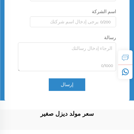
اسم الشركة
0/200
رسالة
0/1000
إرسال
سعر مولد ديزل صغير