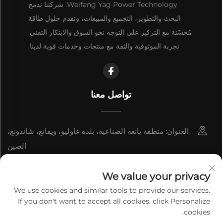
Weifang Yag Power Technology. شركتنا تدمج
البحث والتطوير، التجميع والمبيعات، وتقدم حلول طاقة
مُحسّنة مع التركيز على التوجه نحو السوق والابتكار التقني.
تجربة الموثوقية والثقة مع منتجات وخدمات قوية لدينا.
تواصل معنا
العنوان: منطقة يانغه الصناعية، بلدة غاوليو، ويفانغ، شاندونغ،
الصين
8615006666497
We value your privacy
[email protected]
We use cookies and similar tools to provide our services.
If you don't want to accept all cookies, click Personalize
cookies.