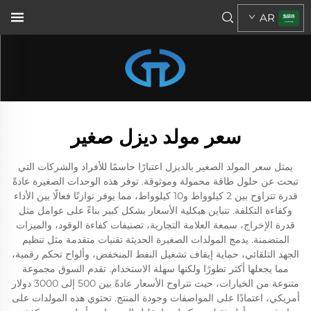
AR
سعر مولد ديزل صغير
يمثل سعر المولد الصغير بالديزل اعتبارًا حاسمًا للأفراد والشركات التي
تبحث عن حلول طاقة محمولة وموثوقة. توفر هذه الوحدات الصغيرة عادةً
قدرة تتراوح بين 2 كيلوواط و10 كيلوواط، مما يوفر توازنًا فعالًا بين الأداء
وكفاءة التكلفة. تتباين هيكلية الأسعار بشكل كبير بناءً على عوامل مثل
قدرة الإخراج، سمعة العلامة التجارية، تصنيفات كفاءة الوقود، والميزات
المتضمنة. يدمج المولدات الصغيرة الحديثة تقنيات متقدمة مثل تنظيم
الجهد التلقائي، حماية إيقاف تشغيل النفط المنخفض، وألواح تحكم رقمية،
مما يجعلها أكثر تطورًا ولكنها سهلة الاستخدام. تقدم السوق مجموعة
متنوعة من الخيارات، حيث تتراوح الأسعار عادةً بين 500 إلى 3000 دولار
أمريكي، اعتمادًا على المواصفات وجودة المنتج. تحتوي هذه المولدات على