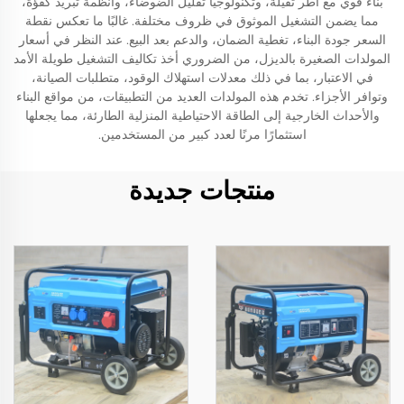
بناء قوي مع أطر ثقيلة، وتكنولوجيا تقليل الضوضاء، وأنظمة تبريد كفؤة،
مما يضمن التشغيل الموثوق في ظروف مختلفة. غالبًا ما تعكس نقطة
السعر جودة البناء، تغطية الضمان، والدعم بعد البيع. عند النظر في أسعار
المولدات الصغيرة بالديزل، من الضروري أخذ تكاليف التشغيل طويلة الأمد
في الاعتبار، بما في ذلك معدلات استهلاك الوقود، متطلبات الصيانة،
وتوافر الأجزاء. تخدم هذه المولدات العديد من التطبيقات، من مواقع البناء
والأحداث الخارجية إلى الطاقة الاحتياطية المنزلية الطارئة، مما يجعلها
استثمارًا مرنًا لعدد كبير من المستخدمين.
منتجات جديدة