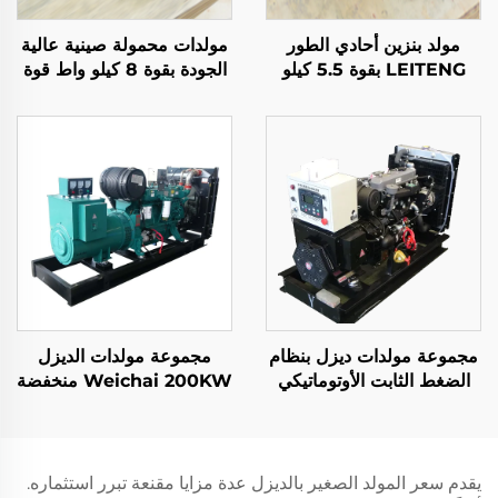
مولد بنزين أحادي الطور
مولدات محمولة صينية عالية
LEITENG بقوة 5.5 كيلو
الجودة بقوة 8 كيلو واط قوة
واط سعة 420cc تردد 50
معتمدة 6500 واط مع خرج
هرتز / 60 هرتز القوة
تيار متردد أحادي الطور
المعتمدة 2 كيلو واط الجهد
محرك بناءً للبيع
المعتمد 380 فولت بدء ركود
مجموعة مولدات ديزل بنظام
مجموعة مولدات الديزل
الضغط الثابت الأوتوماتيكي
Weichai 200KW منخفضة
SDEC بقدرة 35 كيلو وات
الاستهلاك للوقود، منخفضة
مع بدء التشغيل البارد
الانبعاثات، وموثوقة
يقدم سعر المولد الصغير بالديزل عدة مزايا مقنعة تبرر استثماره.