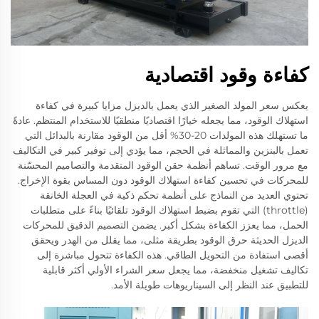
كفاءة وقود اقتصادية
يعكس سعر المولد الصغير الذي يعمل بالديزل مزايا كبيرة في كفاءة
استهلاك الوقود، مما يجعله خيارًا اقتصاديًا منطقيًا للاستخدام المنتظم. عادةً
ما تستهلك هذه المولدات 20-30% أقل من الوقود مقارنة بالبدائل التي
تعمل بالبنزين والمماثلة في الحجم، مما يؤدي إلى توفير كبير في التكاليف
مع مرور الوقت. تساهم أنظمة حقن الوقود المتقدمة والتصاميم المحسّنة
للمحركات في تحسين كفاءة استهلاك الوقود دون المساس بقوة الإخراج.
تحتوي العديد من النماذج على أنظمة تحكم ذكية في العجلة الخانقة
(throttle) التي تقوم بضبط استهلاك الوقود تلقائيًا بناءً على متطلبات
الحمل، مما يعزز الكفاءة بشكل أكبر. يضمن التصميم الدقيق للمحركات
الديزل الحديثة حرق الوقود بطريقة مثلى، مما يقلل من الهدر ويحقق
أقصى استفادة من التحويل الطاقي. هذه الكفاءة تتحول مباشرة إلى
تكاليف تشغيل منخفضة، مما يجعل سعر الشراء الأولي أكثر قابلية
للتطبيق عند النظر إلى السيناريوهات طويلة الأمد.