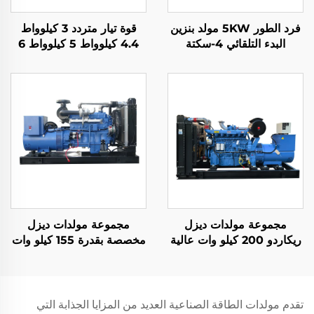
فرد الطور 5KW مولد بنزين
قوة تيار متردد 3 كيلوواط
البدء التلقائي 4-سكتة
4.4 كيلوواط 5 كيلوواط 6
الدماغية محرك مبرد بالهواء
كيلوواط 7 كيلوواط 8
650W قدرة مسمى
كيلوواط 9 كيلوواط 10
الاستخدام المنزلي الخارجي
كيلوواط 12 كيلوواط مولد
التردد التلقائي 50HZ/60HZ
بنزين مع تبريد هواء
مجموعة مولدات ديزل
مجموعة مولدات ديزل
ريكاردو 200 كيلو وات عالية
مخصصة بقدرة 155 كيلو وات
الجودة ومنخفضة السعر
ومخرجات مستقرة واستهلاك
منخفض للوقود
تقدم مولدات الطاقة الصناعية العديد من المزايا الجذابة التي