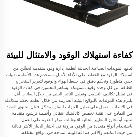
كفاءة استهلاك الوقود والامتثال للبيئة
تُدمج المولدات الصناعية الحديثة أنظمة إدارة وقود متقدمة تُحسِّن من
استهلاك الوقود مع الحفاظ على الأداء الأمثل. تستخدم هذه الأنظمة تقنيات
حقن متطورة وتحكم دقيق في خليط الهواء والوقود لتعزيز استخراج
الطاقة من كل وحدة وقود مستهلكة. يساهم التحسين في كفاءة الوقود
في تقليل تكاليف التشغيل وتقليل التأثير البيئي من خلال انبعاثات أقل.
تلتزم هذه المولدات باللوائح البيئية الصارمة من خلال أنظمة تحكم متكاملة
في الانبعاثات تعمل على تقليل الغازات الضارة بشكل فعال. تحتوي العديد
من النماذج على تقنية تخفيض كاتاليتيك انتقائي وأنظمة ترشيح متقدمة
لتلبية أو تجاوز المعايير الحالية للانبعاثات. توفر القدرة على العمل
باستخدام أنواع متعددة من الوقود مرونة في اختيار الخيار الأكثر فعالية
من حيث التكلفة والأكثر صداقة للبيئة المتاحة في مواقع مختلفة.