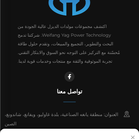
اكتشف مجموعات مولدات الديزل عالية الجودة من
Weifang Yag Power Technology. شركتنا تدمج
البحث والتطوير، التجميع والمبيعات، وتقدم حلول طاقة
مُحسّنة مع التركيز على التوجه نحو السوق والابتكار التقني.
تجربة الموثوقية والثقة مع منتجات وخدمات قوية لدينا.
تواصل معنا
العنوان: منطقة يانغه الصناعية، بلدة غاوليو، ويفانغ، شاندونغ،
الصين
8615006666497