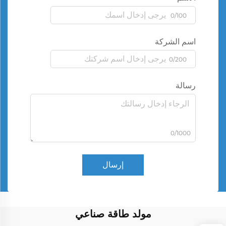
0/100
اسم الشركة
0/200
رسالة
0/1000
إرسال
مولد طاقة صناعي