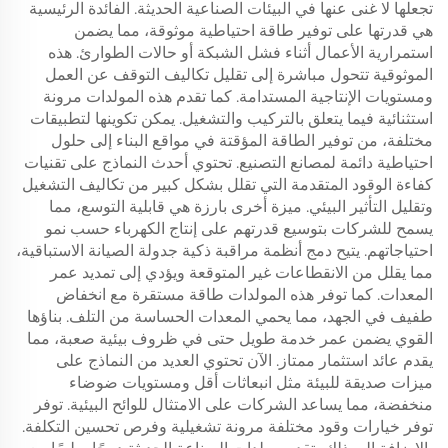
تجعلها لا غنى عنها في البيئات الصناعية الحديثة. الفائدة الرئيسية
هي قدرتها على توفير طاقة احتياطية موثوقة، مما يضمن
استمرارية الأعمال أثناء فشل الشبكة أو حالات الطوارئ. هذه
الموثوقية تتحول مباشرة إلى تقليل تكاليف التوقف عن العمل
ومستويات الإنتاجية المستدامة. كما تقدم هذه المولدات مرونة
استثنائية فيما يتعلق بالتركيب والتشغيل. يمكن تكوينها لتطبيقات
مختلفة، من توفير الطاقة المؤقتة في مواقع البناء إلى حلول
احتياطية دائمة لمصانع التصنيع. تحتوي أحدث النماذج على تقنيات
كفاءة الوقود المتقدمة التي تقلل بشكل كبير من تكاليف التشغيل
وتقليل التأثير البيئي. ميزة أخرى بارزة هي قابلية التوسع، مما
يسمح للشركات بتوسيع قدرتهم على إنتاج الكهرباء حسب نمو
احتياجاتهم. يتيح دمج أنظمة مراقبة ذكية جدولة الصيانة الاستباقية،
مما يقلل من الانقطاعات غير المتوقعة ويؤدي إلى تمديد عمر
المعدات. كما توفر هذه المولدات طاقة مستقرة مع انخفاض
طفيف في الجهد، مما يحمي المعدات الحساسة من التلف. بناؤها
القوي يضمن عمر خدمة طويل حتى في ظروف بيئية صعبة، مما
يقدم عائد استثمار ممتاز. الآن تحتوي العديد من النماذج على
ميزات صديقة للبيئة مثل انبعاثات أقل ومستويات ضوضاء
منخفضة، مما يساعد الشركات على الامتثال للوائح البيئية. توفر
توفر خيارات وقود مختلفة مرونة تشغيلية وفرص تحسين التكلفة.