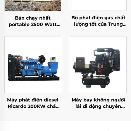
Bộ phát điện gas chất
Bán chạy nhất
lượng tốt của Trung
portable 2500 Watt
Quốc dùng khí thiên
Gas Inverter Silent
nhiên, biogas, gas hóa
Electric Mini Gasoline
lỏng dầu mỏ làm
Generator
nguồn dự phòng
Máy phát điện diesel
Máy bay không người
Ricardo 200KW chất
lái di động chuyên
lượng cao và giá rẻ
dụng sạc máy phát
điện diesel