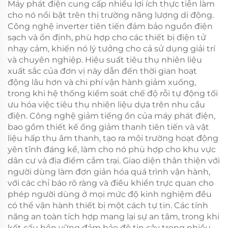
Máy phát điện cung cấp nhiều lợi ích thực tiễn làm
cho nó nổi bật trên thị trường năng lượng di động.
Công nghệ inverter tiên tiến đảm bảo nguồn điện
sạch và ổn định, phù hợp cho các thiết bị điện tử
nhạy cảm, khiến nó lý tưởng cho cả sử dụng giải trí
và chuyên nghiệp. Hiệu suất tiêu thụ nhiên liệu
xuất sắc của đơn vị này dẫn đến thời gian hoạt
động lâu hơn và chi phí vận hành giảm xuống,
trong khi hệ thống kiểm soát chế độ rỗi tự động tối
ưu hóa việc tiêu thụ nhiên liệu dựa trên nhu cầu
điện. Công nghệ giảm tiếng ồn của máy phát điện,
bao gồm thiết kế ống giảm thanh tiên tiến và vật
liệu hấp thụ âm thanh, tạo ra môi trường hoạt động
yên tĩnh đáng kể, làm cho nó phù hợp cho khu vực
dân cư và địa điểm cắm trại. Giao diện thân thiện với
người dùng làm đơn giản hóa quá trình vận hành,
với các chỉ báo rõ ràng và điều khiển trực quan cho
phép người dùng ở mọi mức độ kinh nghiệm đều
có thể vận hành thiết bị một cách tự tin. Các tính
năng an toàn tích hợp mang lại sự an tâm, trong khi
kết cấu bền vững đảm bảo độ tin cậy trong nhiều