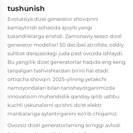
tushunish
Evolutsiya
dizel generator
shovqinni
kamaytirish sohasida ajoyib yangi
balandliklarga erishdi. Zamonaviy sessiz dizel
generator modellari 50 decibel atrofida, oddiy
suhbat darajasidagi juda past ovozda ishlaydi.
Bu yangilik dizel generatorlar haqida eng keng
tarqalgan tashvishlardan birini hal etadi:
ortiqcha shovqin. 2025-yilning yetakchi
namoyondalari bilan tanishayotganimizda
innovatsion muhandislik qanday qilib ushbu
kuchli uskunalarni qo'shni do'st elektr
manbalariga aylantirganini ko'rib chiqamiz.
Ovozsiz dizel generatorlarning so'nggi avlodi