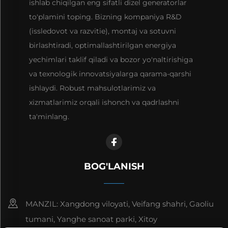
ishlab chiqilgan eng sifatli dizel generatorlar
to'plamini toping. Bizning kompaniya R&D
(issledovot va razvitie), montaj va sotuvni
birlashtiradi, optimallashtirilgan energiya
yechimlari taklif qiladi va bozor yo'naltirishiga
va texnologik innovatsiyalarga qarama-qarshi
ishlaydi. Robust mahsulotlarimiz va
xizmatlarimiz orqali ishonch va qadrlashni
ta'minlang.
BOG'LANISH
MANZIL: Xangdong viloyati, Veifang shahri, Gaoliu
tumani, Yanghe sanoat parki, Xitoy