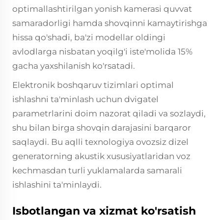
optimallashtirilgan yonish kamerasi quvvat
samaradorligi hamda shovqinni kamaytirishga
hissa qo'shadi, ba'zi modellar oldingi
avlodlarga nisbatan yoqilg'i iste'molida 15%
gacha yaxshilanish ko'rsatadi.
Elektronik boshqaruv tizimlari optimal
ishlashni ta'minlash uchun dvigatel
parametrlarini doim nazorat qiladi va sozlaydi,
shu bilan birga shovqin darajasini barqaror
saqlaydi. Bu aqlli texnologiya ovozsiz dizel
generatorning akustik xususiyatlaridan voz
kechmasdan turli yuklamalarda samarali
ishlashini ta'minlaydi.
Isbotlangan va xizmat ko'rsatish