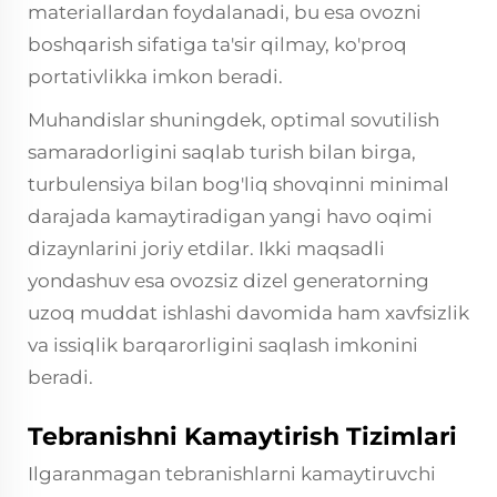
materiallardan foydalanadi, bu esa ovozni
boshqarish sifatiga ta'sir qilmay, ko'proq
portativlikka imkon beradi.
Muhandislar shuningdek, optimal sovutilish
samaradorligini saqlab turish bilan birga,
turbulensiya bilan bog'liq shovqinni minimal
darajada kamaytiradigan yangi havo oqimi
dizaynlarini joriy etdilar. Ikki maqsadli
yondashuv esa ovozsiz dizel generatorning
uzoq muddat ishlashi davomida ham xavfsizlik
va issiqlik barqarorligini saqlash imkonini
beradi.
Tebranishni Kamaytirish Tizimlari
Ilgaranmagan tebranishlarni kamaytiruvchi