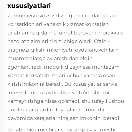
xususiyatlari
Zamonaviy ovozsiz dizel generatorlar ishlash
ko'rsatkichlari va texnik xizmat ko'rsatish
talablari haqida ma'lumot beruvchi murakkab
nazorat tizimlarini o'z ichiga oladi. O'zini-
diagnozi qilish imkoniyati foydalanuvchilarni
muammolarga aylanishidan oldin
ogohlantiradi, modulli dizayn esa muntazam
xizmat ko'rsatish ishlari uchun yanada oson
kirish imkonini beradi. Bu xususiyatlar servis
intervallarini uzaytirishga va to'xtashlarni
kamaytirishga hissa qo'shadi, shu tufayli ushbu
qurilmalar ulardan foydalanish muddati
davomida xarajatlarni tejash imkonini beradi.
Ishlab chiqaruvchilar shovqin pasaytiruvchi