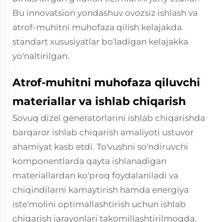
Bu innovatsion yondashuv ovozsiz ishlash va
atrof-muhitni muhofaza qilish kelajakda
standart xususiyatlar bo'ladigan kelajakka
yo'naltirilgan.
Atrof-muhitni muhofaza qiluvchi
materiallar va ishlab chiqarish
Sovuq dizel generatorlarini ishlab chiqarishda
barqaror ishlab chiqarish amaliyoti ustuvor
ahamiyat kasb etdi. To'vushni so'ndiruvchi
komponentlarda qayta ishlanadigan
materiallardan ko'proq foydalaniladi va
chiqindilarni kamaytirish hamda energiya
iste'molini optimallashtirish uchun ishlab
chiqarish jarayonlari takomillashtirilmoqda.