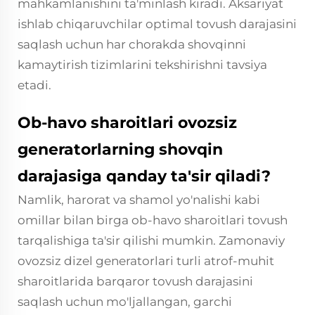
mahkamlanishini ta'minlash kiradi. Aksariyat
ishlab chiqaruvchilar optimal tovush darajasini
saqlash uchun har chorakda shovqinni
kamaytirish tizimlarini tekshirishni tavsiya
etadi.
Ob-havo sharoitlari ovozsiz
generatorlarning shovqin
darajasiga qanday ta'sir qiladi?
Namlik, harorat va shamol yo'nalishi kabi
omillar bilan birga ob-havo sharoitlari tovush
tarqalishiga ta'sir qilishi mumkin. Zamonaviy
ovozsiz dizel generatorlari turli atrof-muhit
sharoitlarida barqaror tovush darajasini
saqlash uchun mo'ljallangan, garchi