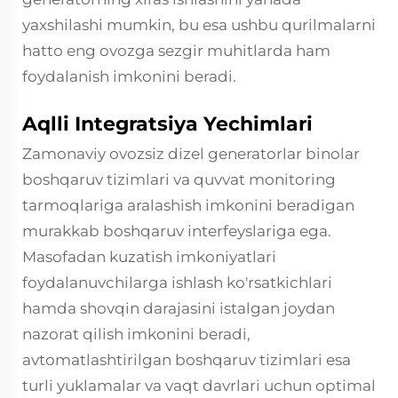
yaxshilashi mumkin, bu esa ushbu qurilmalarni
hatto eng ovozga sezgir muhitlarda ham
foydalanish imkonini beradi.
Aqlli Integratsiya Yechimlari
Zamonaviy ovozsiz dizel generatorlar binolar
boshqaruv tizimlari va quvvat monitoring
tarmoqlariga aralashish imkonini beradigan
murakkab boshqaruv interfeyslariga ega.
Masofadan kuzatish imkoniyatlari
foydalanuvchilarga ishlash ko'rsatkichlari
hamda shovqin darajasini istalgan joydan
nazorat qilish imkonini beradi,
avtomatlashtirilgan boshqaruv tizimlari esa
turli yuklamalar va vaqt davrlari uchun optimal