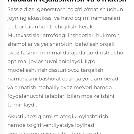
Sessiz dizel generatorni to'g'ri o'rnatish uchun
joyning akustikasi va havo oqimi namunalari
e'tibor bilan ko'rib chiqilishi kerak.
Mutaxassislar atrofdagi inshootlar, hukmron
shamollar va yer sharoitini baholash orqali
ovoz ta'sirini minimal darajada qoldirish uchun
optimal joylashuvni aniqlaydi. Ilg'or
modellashtirish dasturi ovoz tarqalish
namunasini bashorat etishga yordam beradi
va o'rnatish mahalliy ovoz me'yori hamda
foydalanuvchi talablari bilan mos kelishini
ta'minlaydi.
Akustik to'siqlarni strategik joylashtirish
hamda to'g'ri ventilyatsiya loyihasi
generatorning xiras ishlashini yanada