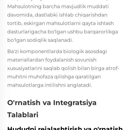
Mahsulotning barcha mavjudlik muddati
davomida, dastlabki ishlab chiqarishdan
tortib, eskirgan mahsulotlarni qayta ishlash
dasturlarigacha bo'lgan ushbu barqarorlikga
bo'lgan sodiqlik saqlanadi.
Ba'zi komponentlarda biologik asosdagi
materiallardan foydalanish sovunish
xususiyatlarini saqlab qolish bilan birga atrof-
muhitni muhofaza qilishga qaratilgan
mahsulotlarga intilishni anglatadi.
O'rnatish va Integratsiya
Talablari
Hududni rejalashtirish va o'rnatish