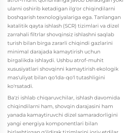
ularni oshirib ketadigan ilg'or chiqindilarni
boshqarish texnologiyalariga ega. Tanlangan
katalitik qayta ishlash (SCR) tizimlari va dizel
zarrahali filtrlar shovqinsiz ishlashni saqlab
turish bilan birga zararli chiqindi gazlarini
minimal darajada kamaytirish uchun
birgalikda ishlaydi. Ushbu atrof-muhit
xususiyatlari shovqinni kamaytirish ekologik
mas'uliyat bilan qo'lda-qo'l tutashligini
ko'rsatadi.
Ba'zi ishlab chiqaruvchilar, ishlash davomida
chiqindilarni ham, shovqin darajasini ham
yanada kamaytiruvchi dizel samaradorligini
yangi energiya komponentlari bilan
birlashtirgan g'ildirak tizimlarini joriy etdilar.