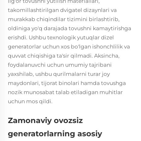
ilg'or tovushni yutilish materiallari,
takomillashtirilgan dvigatel dizaynlari va
murakkab chiqindilar tizimini birlashtirib,
oldiniga yo'q darajada tovushni kamaytirishga
erishdi. Ushbu texnologik yutuqlar dizel
generatorlar uchun xos bo'lgan ishonchlilik va
quvvat chiqishiga ta'sir qilmadi. Aksincha,
foydalanuvchi uchun umumiy tajribani
yaxshilab, ushbu qurilmalarni turar joy
maydonlari, tijorat binolari hamda tovushga
nozik munosabat talab etiladigan muhitlar
uchun mos qildi.
Zamonaviy ovozsiz
generatorlarning asosiy