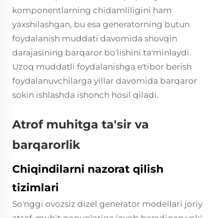
komponentlarning chidamliligini ham
yaxshilashgan, bu esa generatorning butun
foydalanish muddati davomida shovqin
darajasining barqaror bo'lishini ta'minlaydi.
Uzoq muddatli foydalanishga e'tibor berish
foydalanuvchilarga yillar davomida barqaror
sokin ishlashda ishonch hosil qiladi.
Atrof muhitga ta'sir va
barqarorlik
Chiqindilarni nazorat qilish
tizimlari
So'nggi ovozsiz dizel generator modellari joriy
atrof-muhit qonunlariga javob beradigan yoki