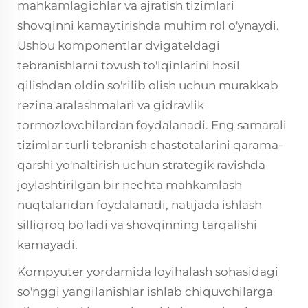
mahkamlagichlar va ajratish tizimlari
shovqinni kamaytirishda muhim rol o'ynaydi.
Ushbu komponentlar dvigateldagi
tebranishlarni tovush to'lqinlarini hosil
qilishdan oldin so'rilib olish uchun murakkab
rezina aralashmalari va gidravlik
tormozlovchilardan foydalanadi. Eng samarali
tizimlar turli tebranish chastotalarini qarama-
qarshi yo'naltirish uchun strategik ravishda
joylashtirilgan bir nechta mahkamlash
nuqtalaridan foydalanadi, natijada ishlash
silliqroq bo'ladi va shovqinning tarqalishi
kamayadi.
Kompyuter yordamida loyihalash sohasidagi
so'nggi yangilanishlar ishlab chiquvchilarga