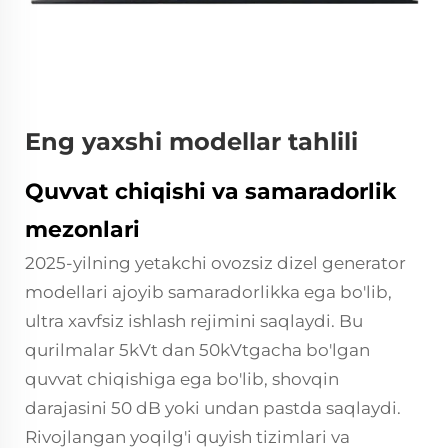
Eng yaxshi modellar tahlili
Quvvat chiqishi va samaradorlik
mezonlari
2025-yilning yetakchi ovozsiz dizel generator
modellari ajoyib samaradorlikka ega bo'lib,
ultra xavfsiz ishlash rejimini saqlaydi. Bu
qurilmalar 5kVt dan 50kVtgacha bo'lgan
quvvat chiqishiga ega bo'lib, shovqin
darajasini 50 dB yoki undan pastda saqlaydi.
Rivojlangan yoqilg'i quyish tizimlari va