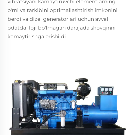
vibratsiyani kamaytiruvchi elementlarning
o'rni va tarkibini optimallashtirish imkonini
berdi va dizel generatorlari uchun avval
odatda iloji bo'lmagan darajada shovqinni
kamaytirishga erishildi.