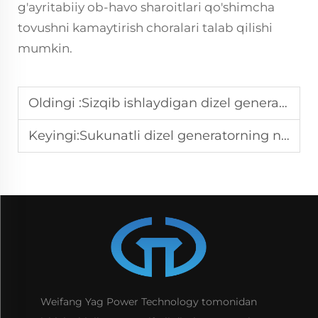
g'ayritabiiy ob-havo sharoitlari qo'shimcha
tovushni kamaytirish choralari talab qilishi
mumkin.
Oldingi :
Sizqib ishlaydigan dizel generatorlar boshqalari bilan taqqoslanganda tovushni kamaytirishda qanday farq qiladi?
Keyingi:
Sukunatli dizel generatorning narxi qancha? kW narxi ochilmoqda
Weifang Yag Power Technology tomonidan