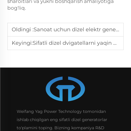
sharoitlari va yukni boshqarish amaliyotiga
bog'liq.
Oldingi :
Sanoat uchun dizel elektr generatori: O'lchash bo'yicha qo'lanma
Keyingi:
Sifatli dizel dvigatellarni yaqin atrofingizda qayerdan sotib olish mumkin
Weifang Yag Power Technology tomonidan
ishlab chiqilgan eng sifatli dizel generatorlar
to'plamini toping. Bizning kompaniya R&D