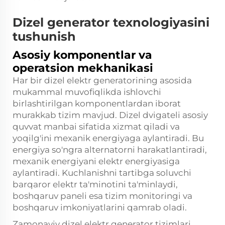
Dizel generator texnologiyasini
tushunish
Asosiy komponentlar va
operatsion mekhanikasi
Har bir dizel elektr generatorining asosida
mukammal muvofiqlikda ishlovchi
birlashtirilgan komponentlardan iborat
murakkab tizim mavjud. Dizel dvigateli asosiy
quvvat manbai sifatida xizmat qiladi va
yoqilg'ini mexanik energiyaga aylantiradi. Bu
energiya so'ngra alternatorni harakatlantiradi,
mexanik energiyani elektr energiyasiga
aylantiradi. Kuchlanishni tartibga soluvchi
barqaror elektr ta'minotini ta'minlaydi,
boshqaruv paneli esa tizim monitoringi va
boshqaruv imkoniyatlarini qamrab oladi.
Zamonaviy dizel elektr generator tizimlari