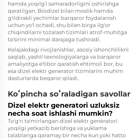
hamda yoqilg'i samaradorligini oshirishga
qaratilgan. Biodizel bilan moslik hamda
g'ildirakli yechimlar barqaror foydalanish
uchun yo'l ochadi, shu bilan birga ilg'or
chiqindilarni tozalash tizimlari atrof-muhitga
ta'sirini minimal darajaga tushiradi.
Kelajakdagi rivojlanishlar, asosiy ishonchlilikni
saqlab, yashil texnologiyalarga va barqaror
amaliyotga e'tibor qaratish ehtimoli bor, bu
esa dizel elektr generator tizimlarini muhim
dasturlarda beqaror qiladi.
Koʻpincha soʻraladigan savollar
Dizel elektr generatori uzluksiz
necha soat ishlashi mumkin?
To'g'ri ta'mirlangan dizel elektr generatori
yoqilgi yetkazib berishiga va yuklama
talablariga qaramay bir necha kun yoki hatto