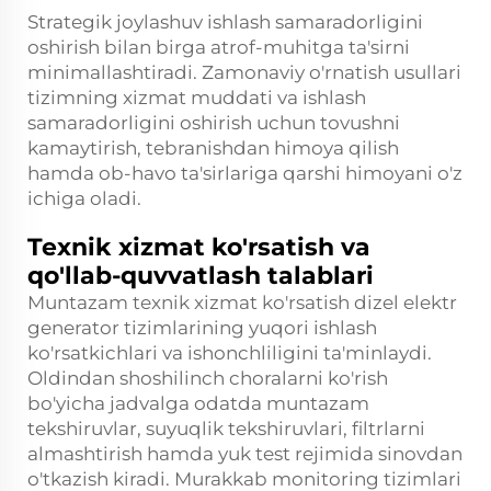
Strategik joylashuv ishlash samaradorligini
oshirish bilan birga atrof-muhitga ta'sirni
minimallashtiradi. Zamonaviy o'rnatish usullari
tizimning xizmat muddati va ishlash
samaradorligini oshirish uchun tovushni
kamaytirish, tebranishdan himoya qilish
hamda ob-havo ta'sirlariga qarshi himoyani o'z
ichiga oladi.
Texnik xizmat ko'rsatish va
qo'llab-quvvatlash talablari
Muntazam texnik xizmat ko'rsatish dizel elektr
generator tizimlarining yuqori ishlash
ko'rsatkichlari va ishonchliligini ta'minlaydi.
Oldindan shoshilinch choralarni ko'rish
bo'yicha jadvalga odatda muntazam
tekshiruvlar, suyuqlik tekshiruvlari, filtrlarni
almashtirish hamda yuk test rejimida sinovdan
o'tkazish kiradi. Murakkab monitoring tizimlari