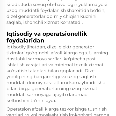
kiradi. Juda sovuq ob-havo, og'ir yuklama yoki
uzoq muddatli foydalanish sharoitida bo'lsin,
dizel generatorlar doimiy chiqish kuchini
saqlab, ishonchli xizmat ko'rsatadi.
Iqtisodiy va operatsionellik
foydalaridan
Iqtisodiy jihatdan, dizel elektr generator
tizimlari qo'rqinchli afzalliklarga ega. Ularning
dastlabki sarmoya sarflari ko'pincha past
ishlatish xarajatlari va minimal texnik xizmat
ko'rsatish talablari bilan qoplanadi. Dizel
yoqilg'ining barqarorligi va uzoq saqlash
muddati doimiy xarajatlarni kamaytiradi, shu
bilan birga generatorlarning uzoq xizmat
muddati sarmoyaga ajoyib daromad
keltirishini ta'minlaydi.
Operatsion afzalliklarga tezkor ishga tushirish
vaqtlari, yukni moslashtirish imkoniyati hamda