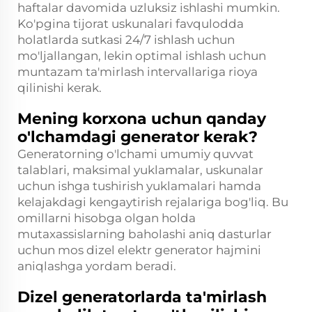
haftalar davomida uzluksiz ishlashi mumkin.
Ko'pgina tijorat uskunalari favqulodda
holatlarda sutkasi 24/7 ishlash uchun
mo'ljallangan, lekin optimal ishlash uchun
muntazam ta'mirlash intervallariga rioya
qilinishi kerak.
Mening korxona uchun qanday
o'lchamdagi generator kerak?
Generatorning o'lchami umumiy quvvat
talablari, maksimal yuklamalar, uskunalar
uchun ishga tushirish yuklamalari hamda
kelajakdagi kengaytirish rejalariga bog'liq. Bu
omillarni hisobga olgan holda
mutaxassislarning baholashi aniq dasturlar
uchun mos dizel elektr generator hajmini
aniqlashga yordam beradi.
Dizel generatorlarda ta'mirlash