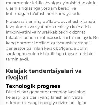
muammolar kritik ahvolga aylanishidan oldin
ularni aniqlashga yordam beradi va
kutilmagan to'xtashlarni kamaytiradi.
Mutaxassislarning qo'llab-quvvatlash xizmati
favqulodda vaziyatlarda reaksiya ko'rsatish
imkoniyatini va murakkab texnik xizmat
talablari uchun mutaxassislarni ta'minlaydi. Bu
keng qamrovli qo'llab-quvvatlash tarmog'i
generator tizimlari kerak bo'lganda doim
saqlangan holda ishlatilishga tayyor turishini
ta'minlaydi.
Kelajak tendentsiyalari va
rivojlari
Texnologik progress
Dizel elektr generator texnologiyasining
kelajagi qiziqarli yangilanishlarni va'da
qilmoqda. Yangi energiya tizimlari, ilg'or