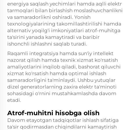
energiya saqlash yechimlari hamda aqlli elektr
tarmoqlari bilan birlashish moslashuvchanlikni
va samaradorlikni oshiradi. Yonish
texnologiyalarining takomillashtirilishi hamda
alternativ yoqilg'i imkoniyatlari atrof-muhitga
ta'sirini yanada kamaytiradi va baribir
ishonchli ishlashni saqlab turadi.
Raqamli integratsiya hamda sun'iy intellekt
nazorat qilish hamda texnik xizmat ko'rsatish
amaliyotlarini inqilob qiladi, bashorat qiluvchi
xizmat ko'rsatish hamda optimal ishlash
samaradorligini ta'minlaydi. Ushbu yutuqlar
dizel generatorlarning zaxira elektr ta'minoti
sohasidagi o'rnini mustahkamlashda davom
etadi.
Atrof-muhitni hisobga olish
Davom etayotgan tadqiqotlar ishlash sifatiga
ta'sir qodirmasdan chiqindilarni kamaytirish