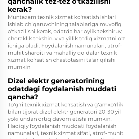
qanchalik tez-tez o'tkazilishi
kerak?
Muntazam texnik xizmat ko'rsatish ishlari
ishlab chiqaruvchining talablariga muvofiq
o'tkazilishi kerak, odatda har oylik tekshiruv,
choraklik tekshiruv va yillik to'liq xizmatni o'z
ichiga oladi. Foydalanish namunalari, atrof-
muhit sharoiti va mahalliy qoidalar texnik
xizmat ko'rsatish chastotasini ta'sir qilishi
mumkin.
Dizel elektr generatorining
odatdagi foydalanish muddati
qancha?
To'g'ri texnik xizmat ko'rsatish va g'amxo'rlik
bilan tijorat dizel elektr generatori 20-30 yil
yoki undan ortiq davom etishi mumkin.
Haqiqiy foydalanish muddati foydalanish
namunalari, texnik xizmat sifati, atrof-muhit