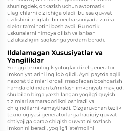
shuningdek, o'tkazish uchun avtomatik
ulagichlarni o'z ichiga oladi, bu esa quvvat
uzilishini aniqlab, bir necha soniyada zaxira
elektr ta'minotini boshlaydi. Bu nozik
uskunalarni himoya qilish va ishlash
uzluksizligini saqlashga yordam beradi.
Ildalamagan Xususiyatlar va
Yangiliklar
So'nggi texnologik yutuqlar dizel generator
imkoniyatlarini inqilob qildi. Ayni paytda aqlli
nazorat tizimlari orqali masofadan boshqarish
hamda oldindan ta'mirlash imkoniyati mavjud,
shu bilan birga yaxshilangan yoqilg'i quyish
tizimlari samaradorlikni oshiradi va
chiqindilarni kamaytiradi. O'zgaruvchan tezlik
texnologiyasi generatorlarga haqiqiy quvvat
ehtiyojiga qarab chiqish quvvatini sozlash
imkonini beradi, yoqilg'i iste'molini