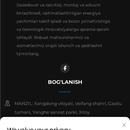
(issledovot va razvitie), montaj va sotuvni
birlashtiradi, optimallashtirilgan energiya
yechimlari taklif qiladi va bozor yo'naltirishiga
va texnologik innovatsiyalarga qarama-qarshi
ishlaydi. Robust mahsulotlarimiz va
xizmatlarimiz orqali ishonch va qadrlashni
ta'minlang.
BOG'LANISH
MANZIL: Xangdong viloyati, Veifang shahri, Gaoliu
tumani, Yanghe sanoat parki, Xitoy
8615006666497