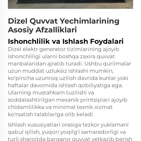
Dizel Quvvat Yechimlarining
Asosiy Afzalliklari
Ishonchlilik va Ishlash Foydalari
Dizel elektr generator tizimlarining ajoyib
ishonchliligi ularni boshqa zaxira quvvat
manbalaridan ajratib turadi. Ushbu qurilmalar
uzun muddat uzluksiz ishlashi mumkin,
ko'pincha uzunroq uzilish davrida kunlar yoki
haftalar davomida ishlash qobiliyatiga ega.
Ularning mustahkam tuzilishi va
soddalashtirilgan mexanik printsiplari ajoyib
chidamlilikka va minimal texnik xizmat
ko'rsatish talablariga olib keladi.
Ishlash xususiyatlari orasiga tezkor yuklamani
qabul qilish, yuqori yoqilg'i samaradorligi va
turli sharoitda barqaror quvvat yetkazib berish