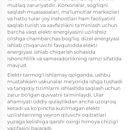
mutlaq zaruriyatdir. Korxonalar, sog'liqni
saqlash muassasalari, ma'lumotlar markazlari
va hatto turar-joy inshootlari ham faoliyatini
saqlab turish va xavfsizlikni ta'minlash uchun
barcha vaqt elektr energiyasini uzilishsiz
olishga chambarchas bog'liq.
dizel energiyasi
ishlab chiqaruvchi
favqulodda elektr
energiyasi ishlab chiqarish sohasida
ishonchlilik va samaradorlikning ramzi sifatida
mavjud.
Elektr tarmog'i ishlamay qolganda, ushbu
mustahkam uskunalar me'yorida ishga tushadi
va tanqidiy tizimlarni ishlashda saqlash uchun
zarur bo'lgan quvvatni ta'minlaydi. Ular
ahamiyati oddiy qulaylikdan ancha uzoqroq
ketadi va ko'pincha kutilmagan elektr
uzilishlarining vayron qiluvchi oqibatlari
yuzaga kelishiga qarshi oxirgi himoya chizig'i
vazifasini bajaradi.