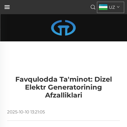
UZ
Favqulodda Ta'minot: Dizel
Elektr Generatorining
Afzalliklari
2025-10-10 13:21:05