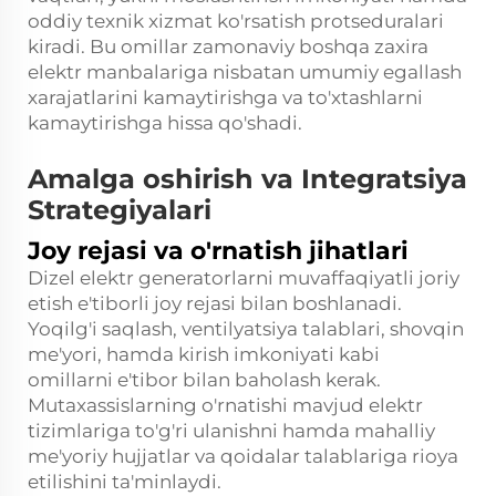
oddiy texnik xizmat ko'rsatish protseduralari
kiradi. Bu omillar zamonaviy boshqa zaxira
elektr manbalariga nisbatan umumiy egallash
xarajatlarini kamaytirishga va to'xtashlarni
kamaytirishga hissa qo'shadi.
Amalga oshirish va Integratsiya
Strategiyalari
Joy rejasi va o'rnatish jihatlari
Dizel elektr generatorlarni muvaffaqiyatli joriy
etish e'tiborli joy rejasi bilan boshlanadi.
Yoqilg'i saqlash, ventilyatsiya talablari, shovqin
me'yori, hamda kirish imkoniyati kabi
omillarni e'tibor bilan baholash kerak.
Mutaxassislarning o'rnatishi mavjud elektr
tizimlariga to'g'ri ulanishni hamda mahalliy
me'yoriy hujjatlar va qoidalar talablariga rioya
etilishini ta'minlaydi.