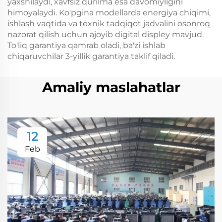
yaxshilaydi, xavfsiz qurilma esa davomiyligini
himoyalaydi. Ko'pgina modellarda energiya chiqimi,
ishlash vaqtida va texnik tadqiqot jadvalini osonroq
nazorat qilish uchun ajoyib digital displey mavjud.
To'liq garantiya qamrab oladi, ba'zi ishlab
chiqaruvchilar 3-yillik garantiya taklif qiladi.
Amaliy maslahatlar
12
Feb