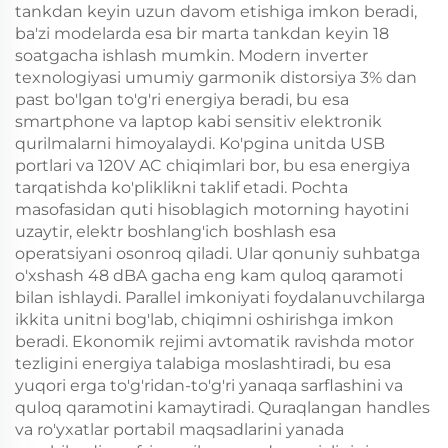
tankdan keyin uzun davom etishiga imkon beradi,
ba'zi modelarda esa bir marta tankdan keyin 18
soatgacha ishlash mumkin. Modern inverter
texnologiyasi umumiy garmonik distorsiya 3% dan
past bo'lgan to'g'ri energiya beradi, bu esa
smartphone va laptop kabi sensitiv elektronik
qurilmalarni himoyalaydi. Ko'pgina unitda USB
portlari va 120V AC chiqimlari bor, bu esa energiya
tarqatishda ko'pliklikni taklif etadi. Pochta
masofasidan quti hisoblagich motorning hayotini
uzaytir, elektr boshlang'ich boshlash esa
operatsiyani osonroq qiladi. Ular qonuniy suhbatga
o'xshash 48 dBA gacha eng kam quloq qaramoti
bilan ishlaydi. Parallel imkoniyati foydalanuvchilarga
ikkita unitni bog'lab, chiqimni oshirishga imkon
beradi. Ekonomik rejimi avtomatik ravishda motor
tezligini energiya talabiga moslashtiradi, bu esa
yuqori erga to'g'ridan-to'g'ri yanaqa sarflashini va
quloq qaramotini kamaytiradi. Quraqlangan handles
va ro'yxatlar portabil maqsadlarini yanada