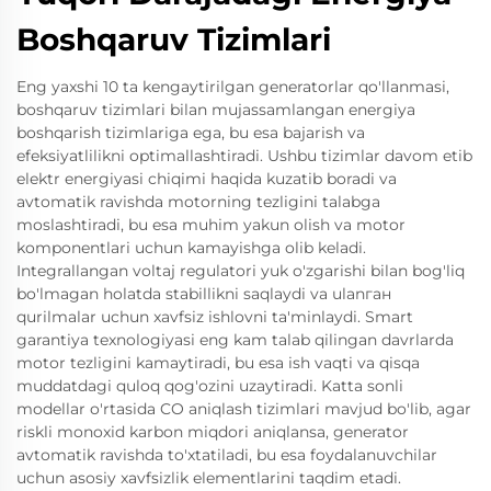
Boshqaruv Tizimlari
Eng yaxshi 10 ta kengaytirilgan generatorlar qo'llanmasi,
boshqaruv tizimlari bilan mujassamlangan energiya
boshqarish tizimlariga ega, bu esa bajarish va
efeksiyatlilikni optimallashtiradi. Ushbu tizimlar davom etib
elektr energiyasi chiqimi haqida kuzatib boradi va
avtomatik ravishda motorning tezligini talabga
moslashtiradi, bu esa muhim yakun olish va motor
komponentlari uchun kamayishga olib keladi.
Integrallangan voltaj regulatori yuk o'zgarishi bilan bog'liq
bo'lmagan holatda stabillikni saqlaydi va ulanган
qurilmalar uchun xavfsiz ishlovni ta'minlaydi. Smart
garantiya texnologiyasi eng kam talab qilingan davrlarda
motor tezligini kamaytiradi, bu esa ish vaqti va qisqa
muddatdagi quloq qog'ozini uzaytiradi. Katta sonli
modellar o'rtasida CO aniqlash tizimlari mavjud bo'lib, agar
riskli monoxid karbon miqdori aniqlansa, generator
avtomatik ravishda to'xtatiladi, bu esa foydalanuvchilar
uchun asosiy xavfsizlik elementlarini taqdim etadi.