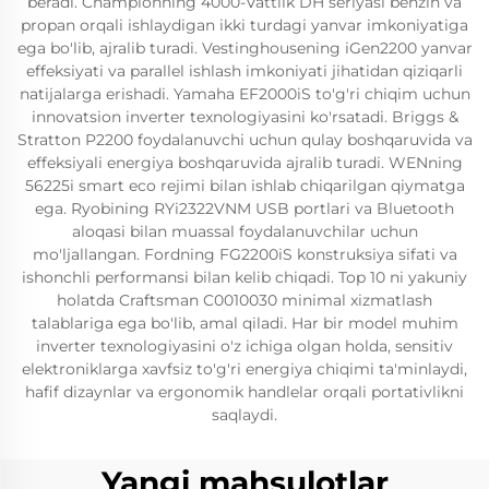
beradi. Championning 4000-Vattlik DH seriyasi benzin va
propan orqali ishlaydigan ikki turdagi yanvar imkoniyatiga
ega bo'lib, ajralib turadi. Vestinghousening iGen2200 yanvar
effeksiyati va parallel ishlash imkoniyati jihatidan qiziqarli
natijalarga erishadi. Yamaha EF2000iS to'g'ri chiqim uchun
innovatsion inverter texnologiyasini ko'rsatadi. Briggs &
Stratton P2200 foydalanuvchi uchun qulay boshqaruvida va
effeksiyali energiya boshqaruvida ajralib turadi. WENning
56225i smart eco rejimi bilan ishlab chiqarilgan qiymatga
ega. Ryobining RYi2322VNM USB portlari va Bluetooth
aloqasi bilan muassal foydalanuvchilar uchun
mo'ljallangan. Fordning FG2200iS konstruksiya sifati va
ishonchli performansi bilan kelib chiqadi. Top 10 ni yakuniy
holatda Craftsman C0010030 minimal xizmatlash
talablariga ega bo'lib, amal qiladi. Har bir model muhim
inverter texnologiyasini o'z ichiga olgan holda, sensitiv
elektroniklarga xavfsiz to'g'ri energiya chiqimi ta'minlaydi,
hafif dizaynlar va ergonomik handlelar orqali portativlikni
saqlaydi.
Yangi mahsulotlar