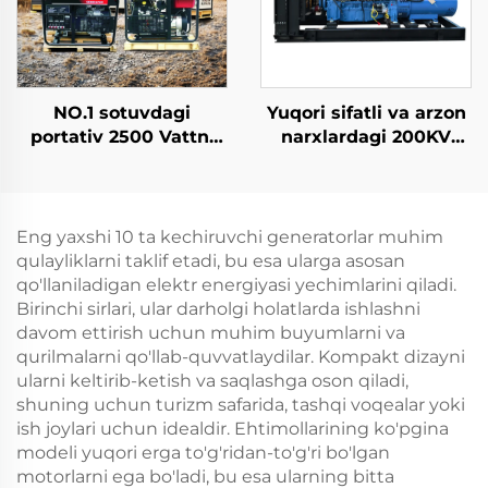
NO.1 sotuvdagi
Yuqori sifatli va arzon
portativ 2500 Vattni
narxlardagi 200KV
qaz inverteri mumkin
Rikardo dizel
bo'lgan nisshonli
generatori to'plami
elektr mini benzin
generator
Eng yaxshi 10 ta kechiruvchi generatorlar muhim
qulayliklarni taklif etadi, bu esa ularga asosan
qo'llaniladigan elektr energiyasi yechimlarini qiladi.
Birinchi sirlari, ular darholgi holatlarda ishlashni
davom ettirish uchun muhim buyumlarni va
qurilmalarni qo'llab-quvvatlaydilar. Kompakt dizayni
ularni keltirib-ketish va saqlashga oson qiladi,
shuning uchun turizm safarida, tashqi voqealar yoki
ish joylari uchun idealdir. Ehtimollarining ko'pgina
modeli yuqori erga to'g'ridan-to'g'ri bo'lgan
motorlarni ega bo'ladi, bu esa ularning bitta