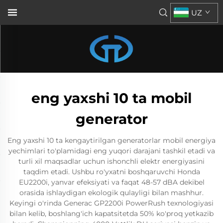
UZ
eng yaxshi 10 ta mobil
generator
Eng yaxshi 10 ta kengaytirilgan generatorlar mobil energiya
yechimlari to'plamidagi eng yuqori darajani tashkil etadi va
turli xil maqsadlar uchun ishonchli elektr energiyasini
taqdim etadi. Ushbu ro'yxatni boshqaruvchi Honda
EU2200i, yanvar efeksiyati va faqat 48-57 dBA dekibel
orasida ishlaydigan ekologik qulayligi bilan mashhur.
Keyingi o'rinda Generac GP2200i PowerRush texnologiyasi
bilan kelib, boshlang'ich kapatsitetda 50% ko'proq yetkazib