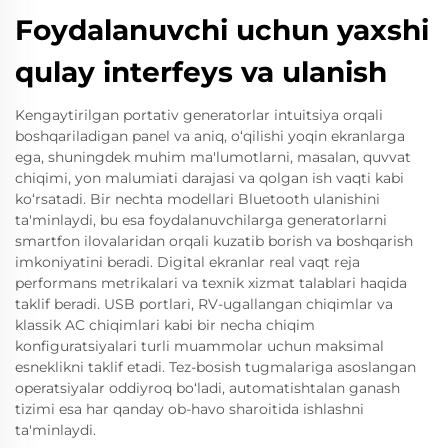
Foydalanuvchi uchun yaxshi
qulay interfeys va ulanish
Kengaytirilgan portativ generatorlar intuitsiya orqali
boshqariladigan panel va aniq, o‘qilishi yoqin ekranlarga
ega, shuningdek muhim ma'lumotlarni, masalan, quvvat
chiqimi, yon malumiati darajasi va qolgan ish vaqti kabi
ko‘rsatadi. Bir nechta modellari Bluetooth ulanishini
ta'minlaydi, bu esa foydalanuvchilarga generatorlarni
smartfon ilovalaridan orqali kuzatib borish va boshqarish
imkoniyatini beradi. Digital ekranlar real vaqt reja
performans metrikalari va texnik xizmat talablari haqida
taklif beradi. USB portlari, RV-ugallangan chiqimlar va
klassik AC chiqimlari kabi bir necha chiqim
konfiguratsiyalari turli muammolar uchun maksimal
esneklikni taklif etadi. Tez-bosish tugmalariga asoslangan
operatsiyalar oddiyroq bo‘ladi, automatishtalan ganash
tizimi esa har qanday ob-havo sharoitida ishlashni
ta'minlaydi.