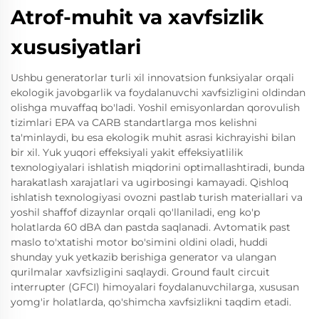
Atrof-muhit va xavfsizlik
xususiyatlari
Ushbu generatorlar turli xil innovatsion funksiyalar orqali
ekologik javobgarlik va foydalanuvchi xavfsizligini oldindan
olishga muvaffaq bo'ladi. Yoshil emisyonlardan qorovulish
tizimlari EPA va CARB standartlarga mos kelishni
ta'minlaydi, bu esa ekologik muhit asrasi kichrayishi bilan
bir xil. Yuk yuqori effeksiyali yakit effeksiyatlilik
texnologiyalari ishlatish miqdorini optimallashtiradi, bunda
harakatlash xarajatlari va ugirbosingi kamayadi. Qishloq
ishlatish texnologiyasi ovozni pastlab turish materiallari va
yoshil shaffof dizaynlar orqali qo'llaniladi, eng ko'p
holatlarda 60 dBA dan pastda saqlanadi. Avtomatik past
maslo to'xtatishi motor bo'simini oldini oladi, huddi
shunday yuk yetkazib berishiga generator va ulangan
qurilmalar xavfsizligini saqlaydi. Ground fault circuit
interrupter (GFCI) himoyalari foydalanuvchilarga, xususan
yomg'ir holatlarda, qo'shimcha xavfsizlikni taqdim etadi.