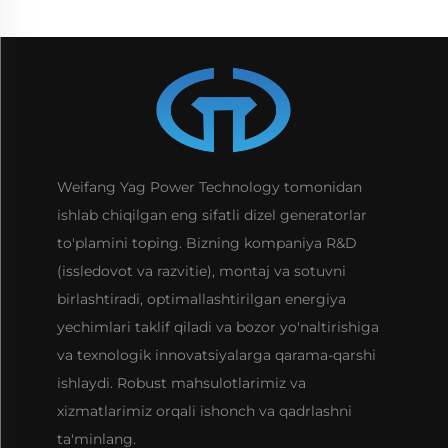
Weifang Yag Power Technology tomonidan
ishlab chiqilgan eng sifatli dizel generatorlar
to'plamini toping. Bizning kompaniya R&D
(issledovot va razvitie), montaj va sotuvni
birlashtiradi, optimallashtirilgan energiya
yechimlari taklif qiladi va bozor yo'naltirishiga
va texnologik innovatsiyalarga qarama-qarshi
ishlaydi. Robust mahsulotlarimiz va
xizmatlarimiz orqali ishonch va qadrlashni
ta'minlang.