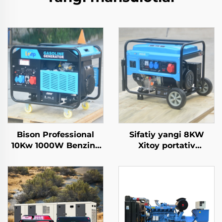
Bison Professional
Sifatiy yangi 8KW
10Kw 1000W Benzinli
Xitoy portativ
generator Bitta fazali
generatorlari 6500
110V 220V 380V 50Hz
namunaviy quvvati
60Hz chastota DC
bilan bitta fazali AC
chiqish
chiqish tezligida
tarmoq dizayni uchun
sotuvda