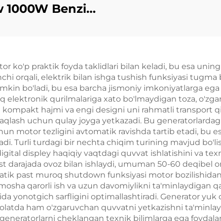
 1000W Benzinli
kva generator 6
rator Bitta fazali
sessiz narxi
 220V 380V 50Hz
Hz chastota DC
or ko'p praktik foyda taklidlari bilan keladi, bu esa uni
chiqish
inchi orqali, elektrik bilan ishga tushish funksiyasi tugm
mkin bo'ladi, bu esa barcha jismoniy imkoniyatlarga ega f
 elektronik qurilmalariga xato bo'lmaydigan toza, o'zgar
ning kompakt hajmi va engi designi uni rahmatli transpor
saqlash uchun qulay joyga yetkazadi. Bu generatorlardagi 
un motor tezligini avtomatik ravishda tartib etadi, bu es
ladi. Turli turdagi bir nechta chiqim turining mavjud bo'li
gital displey haqiqiy vaqtdagi quvvat ishlatishini va texn
st darajada ovoz bilan ishlaydi, umuman 50-60 deqibel or
atik past muroq shutdown funksiyasi motor bozilishidan 
sha qarorli ish va uzun davomiylikni ta'minlaydigan qar
 yonotgich sarfligini optimallashtiradi. Generator yuk o'
latda ham o'zgaruvchan quvvatni yetkazishni ta'minlay
u generatorlarni cheklangan texnik bilimlarga ega foydala