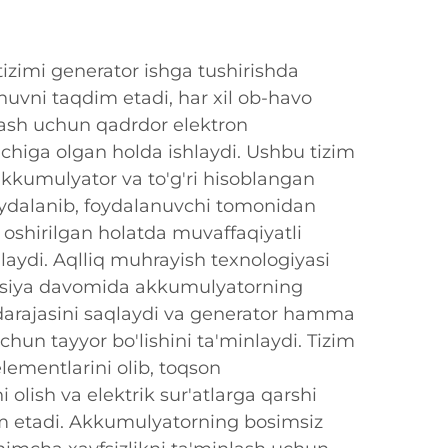
 tizimi generator ishga tushirishda
uvni taqdim etadi, har xil ob-havo
hlash uchun qadrdor elektron
chiga olgan holda ishlaydi. Ushbu tizim
akkumulyator va to'g'ri hisoblangan
oydalanib, foydalanuvchi tomonidan
oshirilgan holatda muvaffaqiyatli
aydi. Aqlliq muhrayish texnologiyasi
atsiya davomida akkumulyatorning
arajasini saqlaydi va generator hamma
chun tayyor bo'lishini ta'minlaydi. Tizim
 elementlarini olib, toqson
i olish va elektrik sur'atlarga qarshi
m etadi. Akkumulyatorning bosimsiz