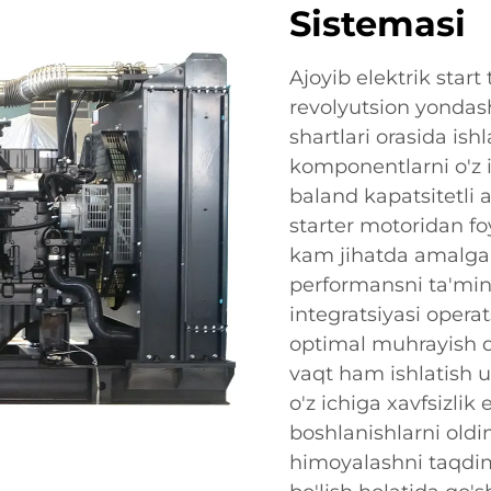
Sistemasi
Ajoyib elektrik start
revolyutsion yondash
shartlari orasida is
komponentlarni o'z i
baland kapatsitetli 
starter motoridan f
kam jihatda amalga 
performansni ta'minl
integratsiyasi oper
optimal muhrayish d
vaqt ham ishlatish u
o'z ichiga xavfsizlik
boshlanishlarni oldin
himoyalashni taqdi