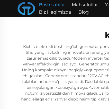
Bosh sahifa
Mahsulotlar
Y
Biz Haqimizda
Blog
k
Kichik elektrikli boshlang'ich generator por
Shu yengil avlodning innovatsion energiya 
zarur emas qilib turadi. Modern inverter te
yanvar effektivligini saqlaydi. Generator u
Uning kompakt dizayni haqiqiy vaqt operatsion
ichiga oladi. Generatorda standart 120V AC chi
talablari uchun ko'plilik yaratadi. Dastlabki
ximoyalangan xususiyatga ega. Avtomatik v
motorni ziyoratsizlikdan himoya qiladi. Ushb
handlelarga ega. Yanvar depo hajmi tipik rav