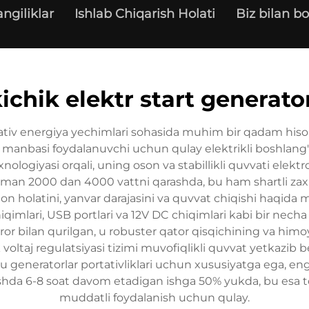
angiliklar
Ishlab Chiqarish Holati
Biz bilan bo
ichik elektr start generato
tativ energiya yechimlari sohasida muhim bir qadam hisobla
manbasi foydalanuvchi uchun qulay elektrikli boshlang'i
xnologiyasi orqali, uning oson va stabillikli quvvati elekt
muman 2000 dan 4000 vattni qarashda, bu ham shartli zaxi
 holatini, yanvar darajasini va quvvat chiqishi haqida m
qimlari, USB portlari va 12V DC chiqimlari kabi bir necha
 qaror bilan qurilgan, u robuster qator qisqichining va 
oltaj regulatsiyasi tizimi muvofiqlikli quvvat yetkazib 
u generatorlar portativliklari uchun xususiyatga ega, eng 
ishda 6-8 soat davom etadigan ishga 50% yukda, bu esa to
muddatli foydalanish uchun qulay.