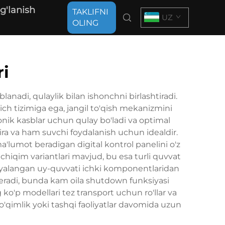
g'lanish
TAKLIFNI
UZ
OLING
ri
nadi, qulaylik bilan ishonchni birlashtiradi.
ch tizimiga ega, jangil to'qish mekanizmini
ronik kasblar uchun qulay bo'ladi va optimal
ra va ham suvchi foydalanish uchun idealdir.
a'lumot beradigan digital kontrol panelini o'z
 chiqim variantlari mavjud, bu esa turli quvvat
himoyalangan uy-quvvati ichki komponentlaridan
beradi, bunda kam oila shutdown funksiyasi
ko'p modellari tez transport uchun ro'llar va
'qimlik yoki tashqi faoliyatlar davomida uzun