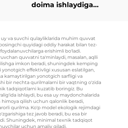
doima ishlaydigan
0 kva
qaz, biogaz,
sigirdirilgan qishloq
xo'jalik qaz
ng uy va suvchi qulayliklarida muhim quvvat
generator seti
a bosingchi quyidagi oddiy harakat bilan tez-
oydalanuvchilarga erishimli bo'ladi.
uvchan quvvatni ta'minlaydi, masalan, aqlli
t qilishga imkon beradi, shuningdek kemping
yonotgich effektivligi xususan eslatilgan,
a kamaytirilgan yonotgich sarfligi va
shi bir nechta qurilmalarni bir vaqtning o'zida
ik tadqiqotlarni kuzatib boringiz. Bu
alig'ida ishlaydi, bu esa uy maydonchalarida
himoya qilish uchun qalonlik beradi,
orli qurilma. Ko'p model ekologik rejimdagi
zgarishiga tez javob beradi, bu esa bir
di. Shuningdek, minimal texnik tadqiqot
nuvchilar uchun amaliy qiladi.