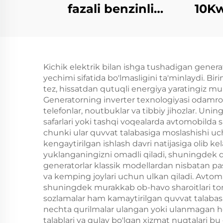
fazali benzinli
10Kw
generator 420cc
gene
displey 50Hz/60Hz
110V
chastota 2KW
60
Kichik elektrik bilan ishga tushadigan generat
namunaviy quvvati
yechimi sifatida bo'lmasligini ta'minlaydi. Bir
380V namunalardagi
tez, hissatdan qutuqli energiya yaratingiz mu
Generatorning inverter texnologiyasi odamroq
voltaj Qayta ishga
telefonlar, noutbuklar va tibbiy jihozlar. U
tushirish
safarlari yoki tashqi voqealarda avtomobilda 
chunki ular quvvat talabasiga moslashishi uch
kengaytirilgan ishlash davri natijasiga olib ke
yuklanganingizni omadli qiladi, shuningdek di
generatorlar klassik modellardan nisbatan pa
va kemping joylari uchun ulkan qiladi. Avtom
shuningdek murakkab ob-havo sharoitlari tomo
sozlamalar ham kamaytirilgan quvvat talabasida
nechta qurilmalar ulangan yoki ulanmagan ho
talablari va qulay bo'lgan xizmat nuqtalari b