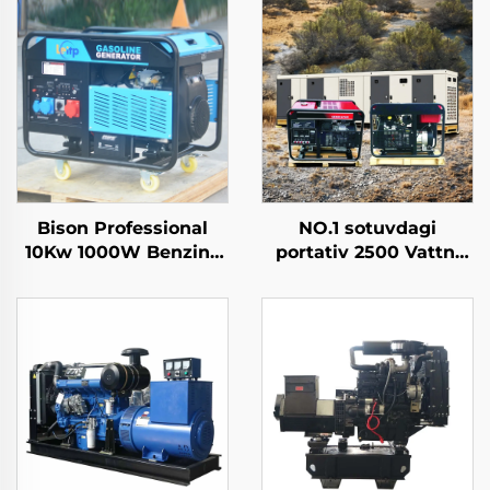
Bison Professional
NO.1 sotuvdagi
10Kw 1000W Benzinli
portativ 2500 Vattni
generator Bitta fazali
qaz inverteri mumkin
110V 220V 380V 50Hz
bo'lgan nisshonli
60Hz chastota DC
elektr mini benzin
chiqish
generator