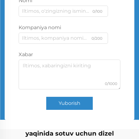
Nomi
0/100
Kompaniya nomi
0/200
Xabar
0/1000
Yuborish
yaqinida sotuv uchun dizel