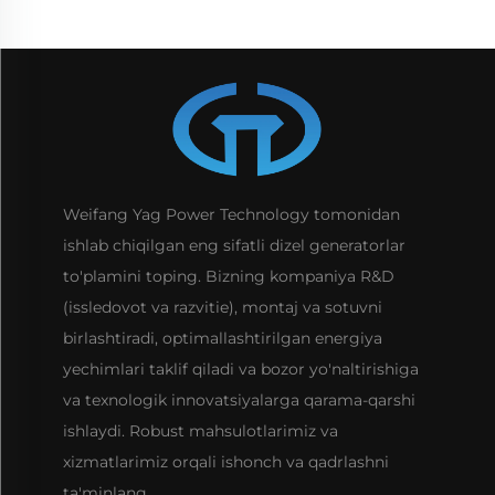
Weifang Yag Power Technology tomonidan
ishlab chiqilgan eng sifatli dizel generatorlar
to'plamini toping. Bizning kompaniya R&D
(issledovot va razvitie), montaj va sotuvni
birlashtiradi, optimallashtirilgan energiya
yechimlari taklif qiladi va bozor yo'naltirishiga
va texnologik innovatsiyalarga qarama-qarshi
ishlaydi. Robust mahsulotlarimiz va
xizmatlarimiz orqali ishonch va qadrlashni
ta'minlang.