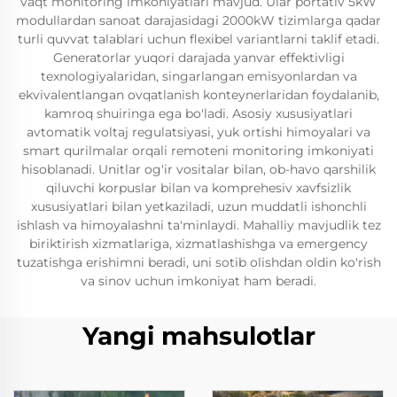
vaqt monitoring imkoniyatlari mavjud. Ular portativ 5kW
modullardan sanoat darajasidagi 2000kW tizimlarga qadar
turli quvvat talablari uchun flexibel variantlarni taklif etadi.
Generatorlar yuqori darajada yanvar effektivligi
texnologiyalaridan, singarlangan emisyonlardan va
ekvivalentlangan ovqatlanish konteynerlaridan foydalanib,
kamroq shuiringa ega bo'ladi. Asosiy xususiyatlari
avtomatik voltaj regulatsiyasi, yuk ortishi himoyalari va
smart qurilmalar orqali remoteni monitoring imkoniyati
hisoblanadi. Unitlar og'ir vositalar bilan, ob-havo qarshilik
qiluvchi korpuslar bilan va komprehesiv xavfsizlik
xususiyatlari bilan yetkaziladi, uzun muddatli ishonchli
ishlash va himoyalashni ta'minlaydi. Mahalliy mavjudlik tez
biriktirish xizmatlariga, xizmatlashishga va emergency
tuzatishga erishimni beradi, uni sotib olishdan oldin ko'rish
va sinov uchun imkoniyat ham beradi.
Yangi mahsulotlar