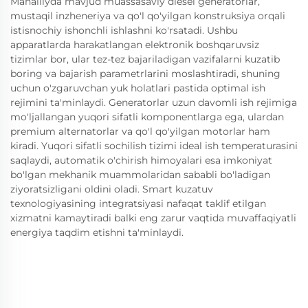
Mahalliyda mavjud muassasaviy diesel generatorlar,
mustaqil inzheneriya va qo'l qo'yilgan konstruksiya orqali
istisnochiy ishonchli ishlashni ko'rsatadi. Ushbu
apparatlarda harakatlangan elektronik boshqaruvsiz
tizimlar bor, ular tez-tez bajariladigan vazifalarni kuzatib
boring va bajarish parametrlarini moslashtiradi, shuning
uchun o'zgaruvchan yuk holatlari pastida optimal ish
rejimini ta'minlaydi. Generatorlar uzun davomli ish rejimiga
mo'ljallangan yuqori sifatli komponentlarga ega, ulardan
premium alternatorlar va qo'l qo'yilgan motorlar ham
kiradi. Yuqori sifatli sochilish tizimi ideal ish temperaturasini
saqlaydi, automatik o'chirish himoyalari esa imkoniyat
bo'lgan mekhanik muammolaridan sababli bo'ladigan
ziyoratsizligani oldini oladi. Smart kuzatuv
texnologiyasining integratsiyasi nafaqat taklif etilgan
xizmatni kamaytiradi balki eng zarur vaqtida muvaffaqiyatli
energiya taqdim etishni ta'minlaydi.