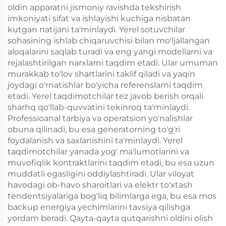
oldin apparatni jismoniy ravishda tekshirish
imkoniyati sifat va ishlayishi kuchiga nisbatan
kutgan natijani ta'minlaydi. Yerel sotuvchilar
sohasining ishlab chiqaruvchisi bilan mo'ljallangan
aloqalarini saqlab turadi va eng yangi modellarni va
rejalashtirilgan narxlarni taqdim etadi. Ular umuman
murakkab to'lov shartlarini taklif qiladi va yaqin
joydagi o'rnatishlar bo'yicha referenslarni taqdim
etadi. Yerel taqdimotchilar tez javob berish orqali
sharhq qo'llab-quvvatini tekinroq ta'minlaydi.
Professioanal tarbiya va operatsion yo'nalishlar
obuna qilinadi, bu esa generatorning to'g'ri
foydalanish va saxlanishini ta'minlaydi. Yerel
taqdimotchilar yanada yog' ma'lumotlarini va
muvofiqlik kontraktlarini taqdim etadi, bu esa uzun
muddatli egasligini oddiylashtiradi. Ular viloyat
havodagi ob-havo sharoitlari va elektr to'xtash
tendentsiyalariga bog'liq bilimlarga ega, bu esa mos
backup energiya yechimlarini tavsiya qilishga
yordam beradi. Qayta-qayta qutqarishni oldini olish