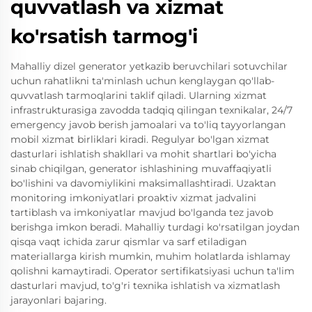
quvvatlash va xizmat
ko'rsatish tarmog'i
Mahalliy dizel generator yetkazib beruvchilari sotuvchilar
uchun rahatlikni ta'minlash uchun kenglaygan qo'llab-
quvvatlash tarmoqlarini taklif qiladi. Ularning xizmat
infrastrukturasiga zavodda tadqiq qilingan texnikalar, 24/7
emergency javob berish jamoalari va to'liq tayyorlangan
mobil xizmat birliklari kiradi. Regulyar bo'lgan xizmat
dasturlari ishlatish shakllari va mohit shartlari bo'yicha
sinab chiqilgan, generator ishlashining muvaffaqiyatli
bo'lishini va davomiylikini maksimallashtiradi. Uzaktan
monitoring imkoniyatlari proaktiv xizmat jadvalini
tartiblash va imkoniyatlar mavjud bo'lganda tez javob
berishga imkon beradi. Mahalliy turdagi ko'rsatilgan joydan
qisqa vaqt ichida zarur qismlar va sarf etiladigan
materiallarga kirish mumkin, muhim holatlarda ishlamay
qolishni kamaytiradi. Operator sertifikatsiyasi uchun ta'lim
dasturlari mavjud, to'g'ri texnika ishlatish va xizmatlash
jarayonlari bajaring.