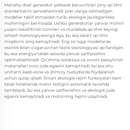
Mahalliy dizel generator yetkazib beruvchilari joriy qoʻshni
standartlarini qanoatlantiradi yoki ularga oshiradigan
modellar taklif etmasdan turib, ekologik javobgarlikka
muhimligini bermoqda. Ushbu generatorlar yanvar mohirli
yuqori tekishtirish tizimlari va murakkab qoʻshni keyingi
ishlash texnologiyalariga ega, bu esa zararli qoʻshni
miqdorini aniq kamaytiradi. Eng soʻnggi modellarda
osonlik bilan o'zgaruvchan tezlik texnologiyasi qo'llanilgan,
bu esa energiya talabi asosida yanvar sarflanishini
optimallashtiradi. Qoʻshma isolatsiya va ovozni pasaytirish
materiallari ovoz juda egasini kamaytiradi, bu esa shu
unitlarni kasb-xona va ijtimoiy hududlarda foydalanish
uchun qulay qiladi. Smart ekologik rejim funksiyalari kam
talab holatlarida motor tezligini avtomatik ravishda
tartiblaydi, bu esa yanvar sarflanishini va ekologik juda
egasini kamaytiradi va motorning hajmi uzaytiradi.