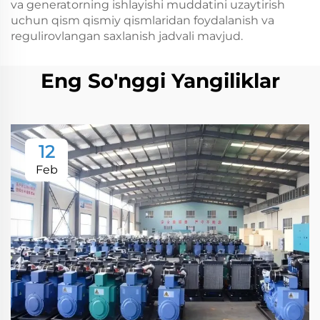
va generatorning ishlayishi muddatini uzaytirish
uchun qism qismiy qismlaridan foydalanish va
regulirovlangan saxlanish jadvali mavjud.
Eng So'nggi Yangiliklar
12
Feb