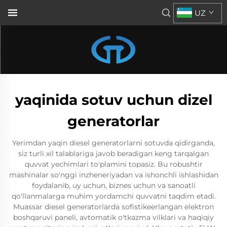
UZ
yaqinida sotuv uchun dizel
generatorlar
Yerimdan yaqin diesel generatorlarni sotuvda qidirganda,
siz turli xil talablariga javob beradigan keng tarqalgan
quvvat yechimlari to'plamini topasiz. Bu robushtir
mashinalar so'nggi inzheneriyadan va ishonchli ishlashidan
foydalanib, uy uchun, biznes uchun va sanoatli
qo'llanmalarga muhim yordamchi quvvatni taqdim etadi.
Muassar diesel generatorlarda sofistikeerlangan elektron
boshqaruvi paneli, avtomatik o'tkazma vilklari va haqiqiy