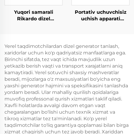
Yuqori samarali
Portativ uchuvchisiz
Rikardo dizel
uchish apparati
generatorlarini zavod
maxsus zaryadlovchi
ishlab chiqarish va
dizel generatori
to'g'ridan-to'g'ri sotish
to'plami
Yerel taqdimotchilardan dizel generator tanlash,
xaridorlar uchun ko'p qadriyatsiz manfaatlarga ega.
Birinchi sifatda, tez vaqt ichida mavjudlik uzun
yetkazib berish vaqti va transport xarajatlarni aniq
kamaytiradi. Yerel sotuvchi shaxsiy mashveratlar
beradi, mijozlarga o'z maxsusiyatlari bo'yicha eng
yaxshi generator hajmini va speksifikasini tanlashda
yordam beradi. Ular mahalliy qurilish qoidalariga
muvofiq professonal qurish xizmatlari taklif qiladi.
Xavfli holatlarda avvalgi davom etgan vaqt
chegaralangan bo'lishi uchun texnik xizmat va
tikroq xizmatlar tez ta'minlanadi. Ko'p yerel
taqdimotchilar to'liq garantiya qoplamasi bilan birga
xizmat chaqirish uchun tez javob beradi. Xariddan