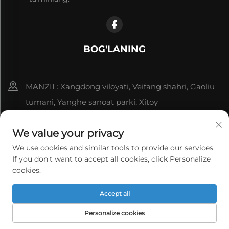
BOG'LANING
MANZIL: Xangdong viloyati, Veifang shahri, Gaoliu
tumani, Yanghe sanoat parki, Xitoy
8615006666497
We value your privacy
[email protected]
We use cookies and similar tools to provide our services.
If you don't want to accept all cookies, click Personalize
cookies.
Copyright © WeiFang Yag Power Technology Co.,Ltd.
Accept all
Barcha huquqlar himoyalangan.
Maxfiylik siyosati
Personalize cookies
ELEKTRON
BOSH SAHIFA
MAHSULOTLAR
TELEFON