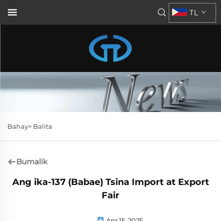
TL
Bahay>
Balita
Bumalik
Ang ika-137 (Babae) Tsina Import at Export
Fair
Apr 15, 2025