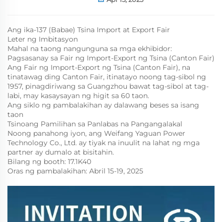
Ang ika-137 (Babae) Tsina Import at Export Fair
Leter ng Imbitasyon
Mahal na taong nangunguna sa mga ekhibidor:
Pagsasanay sa Fair ng Import-Export ng Tsina (Canton Fair)
Ang Fair ng Import-Export ng Tsina (Canton Fair), na
tinatawag ding Canton Fair, itinatayo noong tag-sibol ng
1957, pinagdiriwang sa Guangzhou bawat tag-sibol at tag-
labi, may kasaysayan ng higit sa 60 taon.
Ang siklo ng pambalakihan ay dalawang beses sa isang
taon
Tsinoang Pamilihan sa Panlabas na Pangangalakal
Noong panahong iyon, ang Weifang Yaguan Power
Technology Co., Ltd. ay tiyak na inuulit na lahat ng mga
partner ay dumalo at bisitahin.
Bilang ng booth: 17.1K40
Oras ng pambalakihan: Abril 15-19, 2025