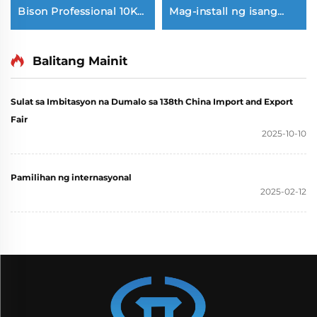
Bison Professional 10Kw
Mag-install ng isang
1000W Petrol Gasoline
mobile trailer type
Generator Single Phase
Yuchai 30KW diesel
110V 220V 380V 50Hz
generator set
Balitang Mainit
60Hz Frequency DC
Output
Sulat sa Imbitasyon na Dumalo sa 138th China Import and Export
Fair
2025-10-10
Pamilihan ng internasyonal
2025-02-12