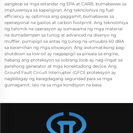
aangkop sa mga estandar ng EPA at CARB, bumabawas sa
impluwensya sa kapaligiran. Ang teknolohiya ng fuel
efficiency ay optimisa ang paggamit, bumabawas sa
operasyonal na gastos at carbon footprint. Ang teknolohiya
ng tahimik na operasyon ay sumasama ng mga material
na dumadampen sa tunog at advanced na disenyo ng
muffler, pumipigil sa antas ng tunog na umuubra 60 dBA
sa karamihan ng mga sitwasyon. Ang awtomatikong pag-
shutdown sa low-oil ay nagpapigil sa pinsala sa engine,
habang ang proteksyon sa sobrang loob ay nag-iingat sa
parehong generator at mga konektadong device. Ang
Ground Fault Circuit Interrupter (GFCI) proteksyon ay
nagbibigay ng karagdagang seguridad para sa mga
gumagamit, lalo na sa mga kondisyon na basa.