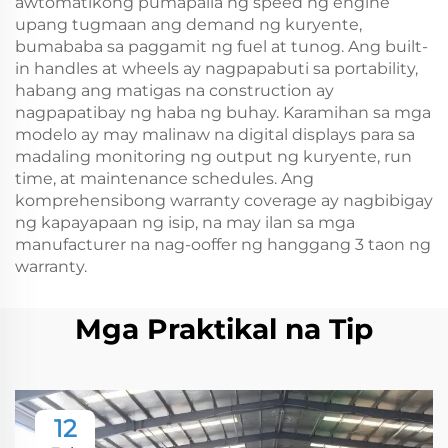
awtomatikong pumapaila ng speed ng engine
upang tugmaan ang demand ng kuryente,
bumababa sa paggamit ng fuel at tunog. Ang built-
in handles at wheels ay nagpapabuti sa portability,
habang ang matigas na construction ay
nagpapatibay ng haba ng buhay. Karamihan sa mga
modelo ay may malinaw na digital displays para sa
madaling monitoring ng output ng kuryente, run
time, at maintenance schedules. Ang
komprehensibong warranty coverage ay nagbibigay
ng kapayapaan ng isip, na may ilan sa mga
manufacturer na nag-ooffer ng hanggang 3 taon ng
warranty.
Mga Praktikal na Tip
12