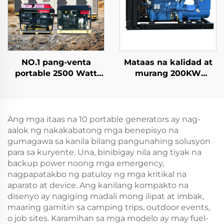
NO.1 pang-venta
Mataas na kalidad at
portable 2500 Watt
murang 200KW
Gas Inverter Silent
Ricardo diesel
Electric Mini Gasoline
generator set
Generator
Ang mga itaas na 10 portable generators ay nag-
aalok ng nakakabatong mga benepisyo na
gumagawa sa kanila bilang pangunahing solusyon
para sa kuryente. Una, binibigay nila ang tiyak na
backup power noong mga emergency,
nagpapatakbo ng patuloy ng mga kritikal na
aparato at device. Ang kanilang kompakto na
disenyo ay nagiging madali mong ilipat at imbak,
maaring gamitin sa camping trips, outdoor events,
o job sites. Karamihan sa mga modelo ay may fuel-