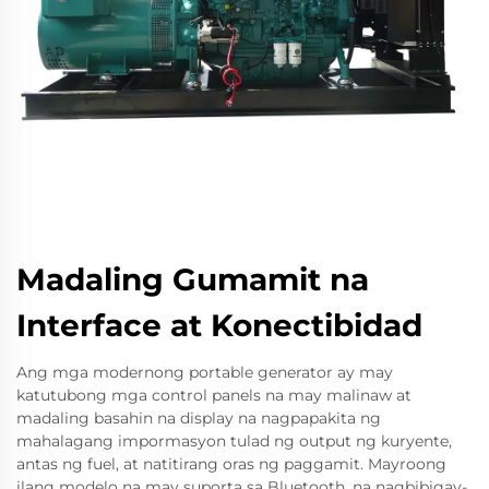
Madaling Gumamit na
Interface at Konectibidad
Ang mga modernong portable generator ay may
katutubong mga control panels na may malinaw at
madaling basahin na display na nagpapakita ng
mahalagang impormasyon tulad ng output ng kuryente,
antas ng fuel, at natitirang oras ng paggamit. Mayroong
ilang modelo na may suporta sa Bluetooth, na nagbibigay-