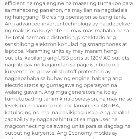
efficient na mga engine na maaaring tumakbo para
sa mahabang panahon, na may ilan na nagdadala
ng hanggang 18 oras ng operasyon sa isang tank.
Ang advanced inverter technology ay nagdedeliver
ng malinis na kuryente na may mas mababa pa sa
3% total harmonic distortion, protektado ang
sensitibong elektroniko tulad ng smartphones at
laptops. Maraming units ay may maramihong
outlets, kabilang ang USB ports at 120V AC outlets,
nagbibigay ng kagamitan sa pagdistributo ng
kuryente. Ang low-oil shutoff protection ay
nagpapahaba sa buhay ng engine, habang ang
electric starts ay gumagawa ng operasyon na
walang gawain. Ang mga generators na ito ay
tumutupad ng tahimik na operasyon, na may noise
levels na maaaring mababa lamang sa 48 dBA,
katulad ng normal na pakikipag-usap. Ang parallel
capability ay nagpapahintulot sa mga user na
magconnect ng dalawang units para sa dagdag na
output ng kuryente. Ang Economy modes ay