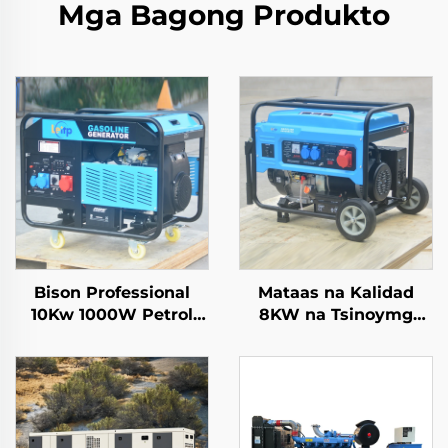
Mga Bagong Produkto
Bison Professional
Mataas na Kalidad
10Kw 1000W Petrol
8KW na Tsinoymg
Gasoline Generator
Portable Generators
Single Phase 110V
6500 Rated Power
220V 380V 50Hz 60Hz
with Single Phase AC
Frequency DC Output
Output inside
Structure Engine for
Sale