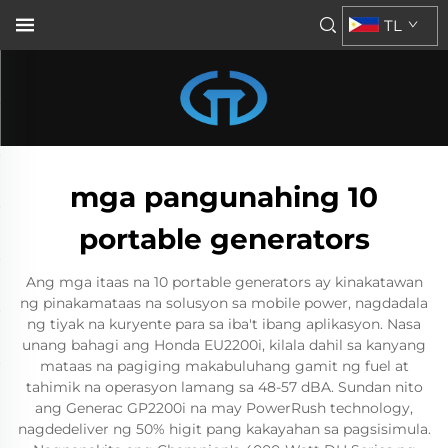
TL
mga pangunahing 10
portable generators
Ang mga itaas na 10 portable generators ay kinakatawan
ng pinakamataas na solusyon sa mobile power, nagdadala
ng tiyak na kuryente para sa iba't ibang aplikasyon. Nasa
unang bahagi ang Honda EU2200i, kilala dahil sa kanyang
mataas na pagiging makabuluhang gamit ng fuel at
tahimik na operasyon lamang sa 48-57 dBA. Sundan nito
ang Generac GP2200i na may PowerRush technology,
nagdedeliver ng 50% higit pang kakayahan sa pagsisimula.