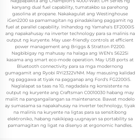
Nagpapakita ang Champion's 4000-Watt DH Series ng
kanyang dual fuel capability, tumatakbo sa parehong
gasolina at propane. Nakakagulat ang Westinghouse
iGen2200 sa pamamagitan ng pinadakilang paggamit ng
fuel at parallel capability. Inihandog ng Yamaha's EF2000iS
ang napakahusay na inverter technology para sa malinis na
output ng kuryente. May user-friendly controls at efficient
power management ang Briggs & Stratton P2200.
Nagbibigay ng mahusay na halaga ang WEN's 56225i
kasama ang smart eco-mode operation. May USB ports at
Bluetooth connectivity para sa mga modernong
gumagamit ang Ryobi RYi2322VNM. May masusing kalidad
ng paggawa at tiyak na pagganap ang Ford's FG2200iS.
Naglalapat sa taas na 10, nagdadala ng konsistente na
output ng kuryente ang Craftsman C0010030 habang may
maliit na pangangailangan sa maintenance. Bawat modelo
ay sumasama sa napakahusay na inverter technology, tiyak
na malinis na kuryente na ligtas para sa sensitibong
elektroniko, habang nakikipag-uugnayan sa portability sa
pamamagitan ng ligat na disenyo at ergonomic handles.