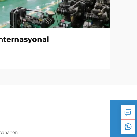
nternasyonal
panahon.