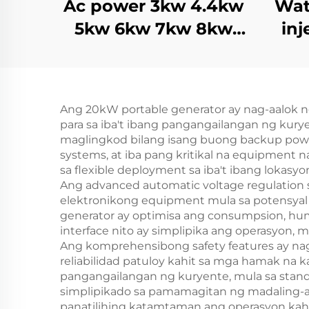
Ac power 3kw 4.4kw
Wat
5kw 6kw 7kw 8kw
inj
9kw 10kw 12kw Air
cooling gasoline
gin
generator
Ang 20kW portable generator ay nag-aalok 
para sa iba't ibang pangangailangan ng kury
maglingkod bilang isang buong backup pow
systems, at iba pang kritikal na equipment 
sa flexible deployment sa iba't ibang lokasy
Ang advanced automatic voltage regulation 
elektronikong equipment mula sa potensyal 
generator ay optimisa ang consumpsion, hu
interface nito ay simplipika ang operasyon, m
Ang komprehensibong safety features ay nag
reliabilidad patuloy kahit sa mga hamak na 
pangangailangan ng kuryente, mula sa stan
simplipikado sa pamamagitan ng madaling-acc
panatilihing katamtaman ang operasyon kahit