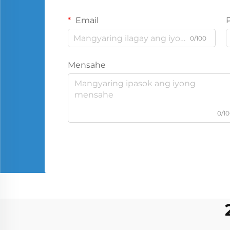
Email
0/100
Mensahe
0/1