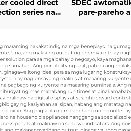
er cooled direct
SDEC awtomati
ection series na
pare-pareho 
karaniwang
pressure sys
agamit na diesel
35KW cold sta
generator set
diesel generato
ng maraming nakakatindig na mga benepisyo na gumaga
ente. Una, ang malaking output ng enerhiya nito ay na
er solution para sa mga bahay o negosyo, kaya magha
nang samahan. Ang portability ng unit, pati na ang mal
on, ginagawa itong ideal para sa mga lugar ng konstruks
system ay nag-ensayo ng malinis at maaaring kuryente 
na pagbago ng kuryente na maaaring puminsala. Ang mg
mihudyat ng mas mahabang run times at pinakamababang
ay malinaw na digital displays at straightforward control
bibigay ng kasiyahan sa isipan, habang ang matatag na
kapaligiran. Ang pagkilala ng maramihang uri ng outlet 
dard na household appliances hanggang sa specialized
ess panels at malinaw na serbisyo indicators. Ang noi
 ang makapangyarihang output, ginagawa itong pasadya p