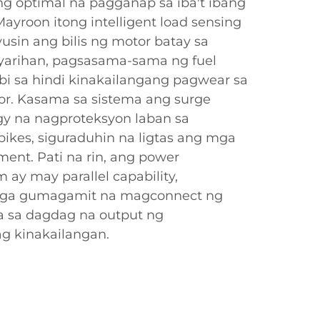
ng optimal na pagganap sa iba't ibang
ayroon itong intelligent load sensing
sin ang bilis ng motor batay sa
arihan, pagsasama-sama ng fuel
ilbi sa hindi kinakailangang pagwear sa
r. Kasama sa sistema ang surge
gy na nagproteksyon laban sa
kes, siguraduhin na ligtas ang mga
nt. Pati na rin, ang power
y may parallel capability,
ga gumagamit na magconnect ng
a sa dagdag na output ng
g kinakailangan.