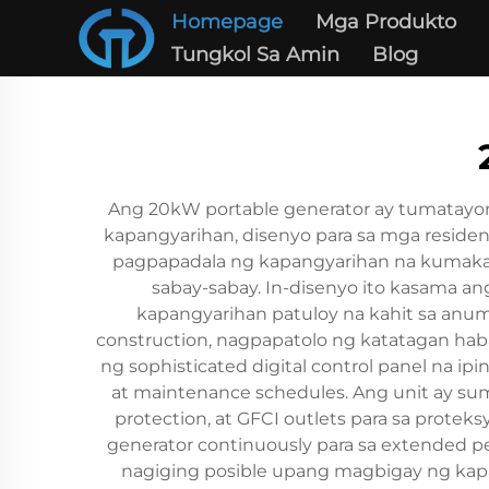
Homepage
Mga Produkto
Tungkol Sa Amin
Blog
Ang 20kW portable generator ay tumatayong
kapangyarihan, disenyo para sa mga residens
pagpapadala ng kapangyarihan na kumak
sabay-sabay. In-disenyo ito kasama an
kapangyarihan patuloy na kahit sa anum
construction, nagpapatolo ng katatagan haban
ng sophisticated digital control panel na ip
at maintenance schedules. Ang unit ay su
protection, at GFCI outlets para sa prot
generator continuously para sa extended per
nagiging posible upang magbigay ng kapa