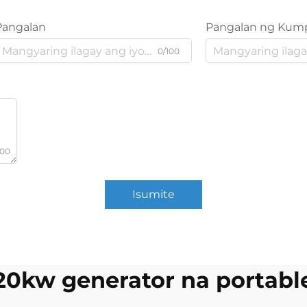
Pangalan
Pangalan ng Kum
0/100
000
Isumite
20kw generator na portabl