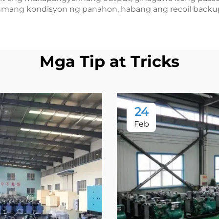
anumang kondisyon ng panahon, habang ang recoil backu
Mga Tip at Tricks
24
Feb