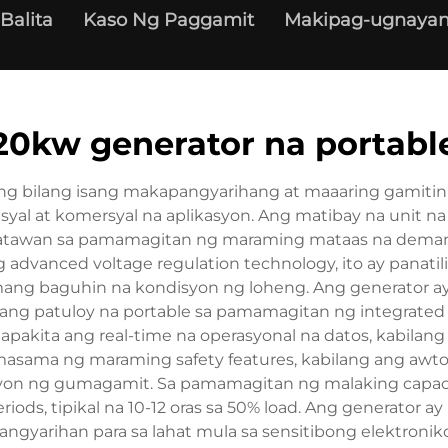
Balita
Kaso Ng Paggamit
Makipag-ugnayan
20kw generator na portabl
 bilang isang makapangyarihang at maaaring gamitin sa
yal at komersyal na aplikasyon. Ang matibay na unit na
atawan sa pamamagitan ng maraming mataas na deman
g advanced voltage regulation technology, ito ay panati
ang baguhin na kondisyon ng loheng. Ang generator ay
g patuloy na portable sa pamamagitan ng integrated whe
inapakita ang real-time na operasyonal na datos, kabilan
masama ng maraming safety features, kabilang ang awtom
eksyon ng gumagamit. Sa pamamagitan ng malaking capac
iods, tipikal na 10-12 oras sa 50% load. Ang generator 
ngyarihan para sa lahat mula sa sensitibong elektroni