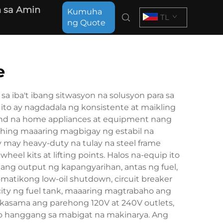
 sa Amin
Kumuha
TL
ng Quote
e
 iba't ibang sitwasyon na solusyon para sa
 ito ay nagdadala ng konsistente at maikling
d na home appliances at equipment nang
lihing maaaring magbigay ng estabil na
 may heavy-duty na tulay na steel frame
el kits at lifting points. Halos na-equip ito
g ang output ng kapangyarihan, antas ng fuel,
atikong low-oil shutdown, circuit breaker
ity ng fuel tank, maaaring magtrabaho ang
ay kasama ang parehong 120V at 240V outlets,
ko hanggang sa mabigat na makinarya. Ang