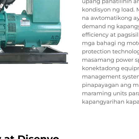
upang panatilihin a
kondisyon ng load. M
na awtomatikong ayu
demand ng kapangy
efficiency at pagsis
mga bahagi ng moto
protection technolo
masamang power spi
konektadong equipme
management system a
pinapayagan ang m
maraming units par
kapangyarihan kapa
 at Disenyo