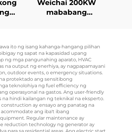
kong
Weichai 200KW
ang
mababang
tem
pagkonsumo ng
rt
gasolina, mababang
r set
emisyon,
wa ito ng isang kahanga-hangang pilihan
maaasahang set ng
gbibigay ng sapat na kapasidad upang
diesel generator
nap ng mga pangunahing aparato, HVAC
akas na output ng enerhiya, ay nagpapamayani
yon, outdoor events, o emergency situations.
na protektado ang sensitibong
a teknolohiya ng fuel efficiency ng
 operasyonal na gastos. Ang user-friendly
s na hindi kailangan ng teknikal na eksperto.
 construction ay ensayo ang panatag na
ay acommodate ang iba't ibang
 equipment. Regular maintenance ay
se reduction technology ng generator ay
ara sa residential areas. Ang electric start