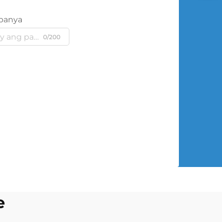
panya
0/200
e