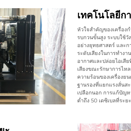
เทคโนโลยีการ
หัวใจสำคัญของเครื่องกำ
รบกวนขั้นสูง ระบบใช้วั
อย่างยุทธศาสตร์ และกา
ระดับเสียงในการทำงานท
อากาศและปล่อยไอเสียท
เสียงขณะรักษาการไหล
ความร้อนของเครื่องยนต
ฐานรองที่แยกแรงสั่นสะเ
เปลือกนอก การแก้ปัญหา
ต่ำถึง 50 เดซิเบลที่ระ
ิยะ