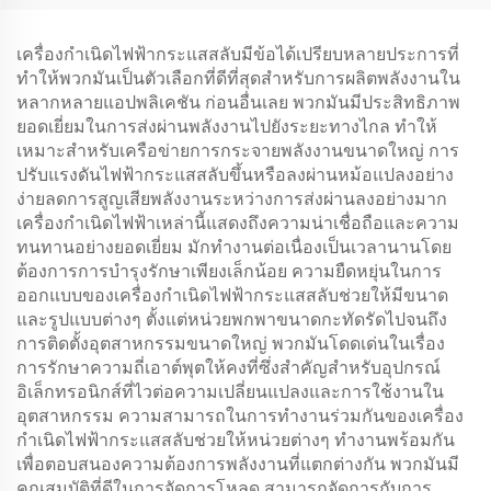
เพลิง
ต่ำ เชื่อถือได้
เครื่องกำเนิดไฟฟ้ากระแสสลับมีข้อได้เปรียบหลายประการที่
ทำให้พวกมันเป็นตัวเลือกที่ดีที่สุดสำหรับการผลิตพลังงานใน
หลากหลายแอปพลิเคชัน ก่อนอื่นเลย พวกมันมีประสิทธิภาพ
ยอดเยี่ยมในการส่งผ่านพลังงานไปยังระยะทางไกล ทำให้
เหมาะสำหรับเครือข่ายการกระจายพลังงานขนาดใหญ่ การ
ปรับแรงดันไฟฟ้ากระแสสลับขึ้นหรือลงผ่านหม้อแปลงอย่าง
ง่ายลดการสูญเสียพลังงานระหว่างการส่งผ่านลงอย่างมาก
เครื่องกำเนิดไฟฟ้าเหล่านี้แสดงถึงความน่าเชื่อถือและความ
ทนทานอย่างยอดเยี่ยม มักทำงานต่อเนื่องเป็นเวลานานโดย
ต้องการการบำรุงรักษาเพียงเล็กน้อย ความยืดหยุ่นในการ
ออกแบบของเครื่องกำเนิดไฟฟ้ากระแสสลับช่วยให้มีขนาด
และรูปแบบต่างๆ ตั้งแต่หน่วยพกพาขนาดกะทัดรัดไปจนถึง
การติดตั้งอุตสาหกรรมขนาดใหญ่ พวกมันโดดเด่นในเรื่อง
การรักษาความถี่เอาต์พุตให้คงที่ซึ่งสำคัญสำหรับอุปกรณ์
อิเล็กทรอนิกส์ที่ไวต่อความเปลี่ยนแปลงและการใช้งานใน
อุตสาหกรรม ความสามารถในการทำงานร่วมกันของเครื่อง
กำเนิดไฟฟ้ากระแสสลับช่วยให้หน่วยต่างๆ ทำงานพร้อมกัน
เพื่อตอบสนองความต้องการพลังงานที่แตกต่างกัน พวกมันมี
คุณสมบัติที่ดีในการจัดการโหลด สามารถจัดการกับการ